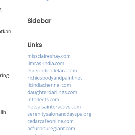
g,
Sidebar
atkan
Links
missclaireshay.com
limras-india.com
elperiodicodelara.com
ring
richiesbodyandpaint.net
licindiachennai.com
daughterdarlings.com
infodeets.com
hotsalsainteractive.com
lih
serenitysalonanddayspa.org
cedarcafeonline.com
acfurnituregiant.com