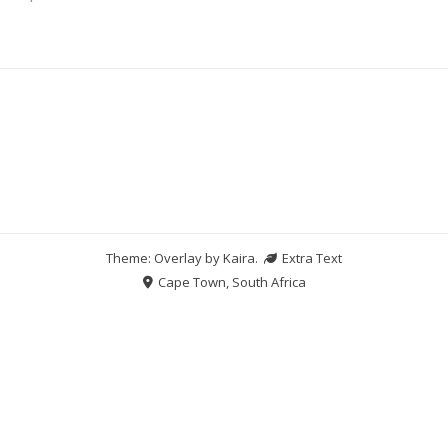
Theme: Overlay by
Kaira
.
Extra Text
Cape Town, South Africa