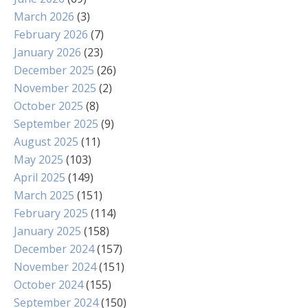
March 2026
(3)
February 2026
(7)
January 2026
(23)
December 2025
(26)
November 2025
(2)
October 2025
(8)
September 2025
(9)
August 2025
(11)
May 2025
(103)
April 2025
(149)
March 2025
(151)
February 2025
(114)
January 2025
(158)
December 2024
(157)
November 2024
(151)
October 2024
(155)
September 2024
(150)