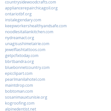
countrysidewoodcrafts.com
appliancerepairchicagoil.org
ontariotbf.org
instalegendary.com
keepworkershealthyandsafe.com
noodlesitaliankitchen.com
nydreamact.org
unagisushimetairie.com
jewelflashtattoos.com
getpcfixtoday.com
bbrtbandra.org
bluebonnetcountry.com
epicclipart.com
pearlmanilahotel.com
maintdrop.com
bobtoman.com
sosanimauxtunisie.org
kogroofing.com
alpinedentist.net