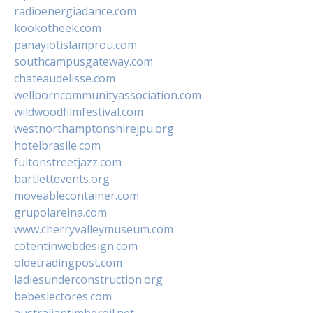
radioenergiadance.com
kookotheek.com
panayiotislamprou.com
southcampusgateway.com
chateaudelisse.com
wellborncommunityassociation.com
wildwoodfilmfestival.com
westnorthamptonshirejpu.org
hotelbrasile.com
fultonstreetjazz.com
bartlettevents.org
moveablecontainer.com
grupolareina.com
www.cherryvalleymuseum.com
cotentinwebdesign.com
oldetradingpost.com
ladiesunderconstruction.org
bebeslectores.com