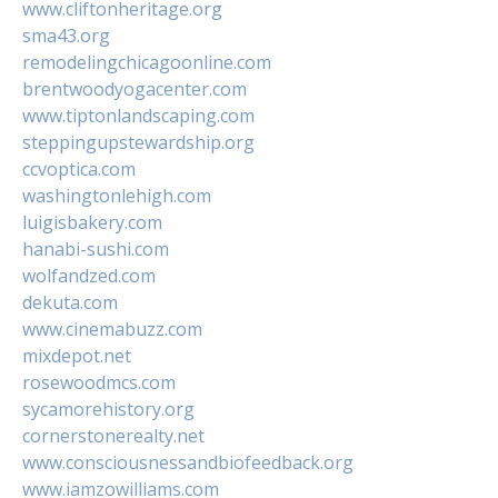
www.cliftonheritage.org
sma43.org
remodelingchicagoonline.com
brentwoodyogacenter.com
www.tiptonlandscaping.com
steppingupstewardship.org
ccvoptica.com
washingtonlehigh.com
luigisbakery.com
hanabi-sushi.com
wolfandzed.com
dekuta.com
www.cinemabuzz.com
mixdepot.net
rosewoodmcs.com
sycamorehistory.org
cornerstonerealty.net
www.consciousnessandbiofeedback.org
www.iamzowilliams.com