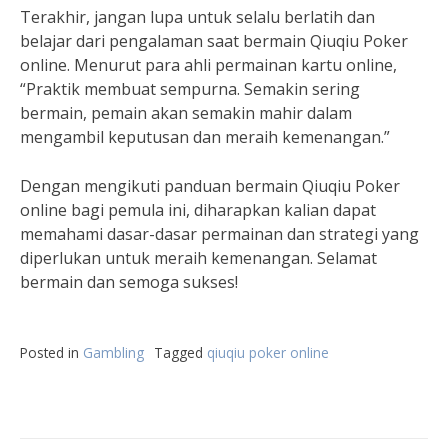
Terakhir, jangan lupa untuk selalu berlatih dan
belajar dari pengalaman saat bermain Qiuqiu Poker
online. Menurut para ahli permainan kartu online,
“Praktik membuat sempurna. Semakin sering
bermain, pemain akan semakin mahir dalam
mengambil keputusan dan meraih kemenangan.”
Dengan mengikuti panduan bermain Qiuqiu Poker
online bagi pemula ini, diharapkan kalian dapat
memahami dasar-dasar permainan dan strategi yang
diperlukan untuk meraih kemenangan. Selamat
bermain dan semoga sukses!
Posted in
Gambling
Tagged
qiuqiu poker online