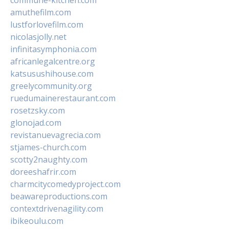
commune-kitchen.com
amuthefilm.com
lustforlovefilm.com
nicolasjolly.net
infinitasymphonia.com
africanlegalcentre.org
katsusushihouse.com
greelycommunity.org
ruedumainerestaurant.com
rosetzsky.com
glonojad.com
revistanuevagrecia.com
stjames-church.com
scotty2naughty.com
doreeshafrir.com
charmcitycomedyproject.com
beawareproductions.com
contextdrivenagility.com
ibikeoulu.com