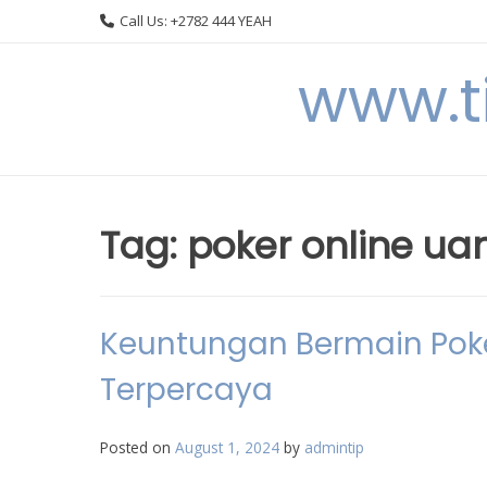
Skip
Call Us: +2782 444 YEAH
to
content
www.t
Tag:
poker online uan
Keuntungan Bermain Poker
Terpercaya
Posted on
August 1, 2024
by
admintip