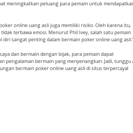
 dapat meningkatkan peluang para pemain untuk mendapatka
er online uang asli juga memiliki risiko. Oleh karena itu,
tidak terbawa emosi. Menurut Phil Ivey, salah satu pemain
ol diri sangat penting dalam bermain poker online uang asli.
rcaya dan bermain dengan bijak, para pemain dapat
dan pengalaman bermain yang menyenangkan. Jadi, tunggu
ngan bermain poker online uang asli di situs terpercaya!