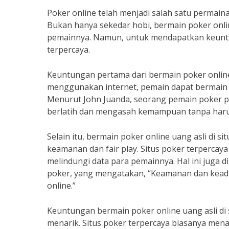
Poker online telah menjadi salah satu permain
Bukan hanya sekedar hobi, bermain poker onli
pemainnya. Namun, untuk mendapatkan keuntun
terpercaya.
Keuntungan pertama dari bermain poker online
menggunakan internet, pemain dapat bermain ka
Menurut John Juanda, seorang pemain poker p
berlatih dan mengasah kemampuan tanpa har
Selain itu, bermain poker online uang asli di 
keamanan dan fair play. Situs poker terperca
melindungi data para pemainnya. Hal ini juga d
poker, yang mengatakan, “Keamanan dan keadi
online.”
Keuntungan bermain poker online uang asli di
menarik. Situs poker terpercaya biasanya me