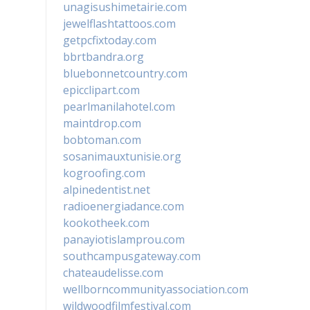
unagisushimetairie.com
jewelflashtattoos.com
getpcfixtoday.com
bbrtbandra.org
bluebonnetcountry.com
epicclipart.com
pearlmanilahotel.com
maintdrop.com
bobtoman.com
sosanimauxtunisie.org
kogroofing.com
alpinedentist.net
radioenergiadance.com
kookotheek.com
panayiotislamprou.com
southcampusgateway.com
chateaudelisse.com
wellborncommunityassociation.com
wildwoodfilmfestival.com