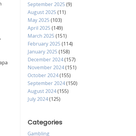
n
September 2025
(9)
August 2025
(11)
May 2025
(103)
April 2025
(149)
March 2025
(151)
”
February 2025
(114)
January 2025
(158)
December 2024
(157)
 apa
November 2024
(151)
October 2024
(155)
September 2024
(150)
August 2024
(155)
July 2024
(125)
Categories
Gambling