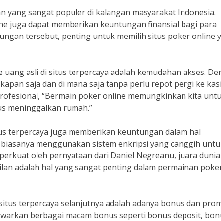
an yang sangat populer di kalangan masyarakat Indonesia.
ne juga dapat memberikan keuntungan finansial bagi para
gan tersebut, penting untuk memilih situs poker online 
 uang asli di situs terpercaya adalah kemudahan akses. D
pan saja dan di mana saja tanpa perlu repot pergi ke kas
rofesional, “Bermain poker online memungkinkan kita unt
us meninggalkan rumah.”
situs terpercaya juga memberikan keuntungan dalam hal
ya biasanya menggunakan sistem enkripsi yang canggih untu
iperkuat oleh pernyataan dari Daniel Negreanu, juara dunia
lan adalah hal yang sangat penting dalam permainan poke
 situs terpercaya selanjutnya adalah adanya bonus dan pro
nawarkan berbagai macam bonus seperti bonus deposit, bon