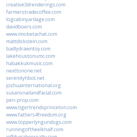
creative3drenderings.com
farmerstradecoffee.com
logcabinyardage.com
davidboers.com
www.imobetachat.com
mattdickstein.com
badlydrawntoy.com
lakehoustonumc.com
habakkukmusic.com
nexttonone.net
serenityhbot.net
joshuainternational.org
susansnailandfacial.com
pen-prop.com
www.tigertrendsprinceton.com
www.fathers4freedom.org
www.topperlyngundogs.com
runningoftheelkhalf.com
jeffdunaheerealty.com