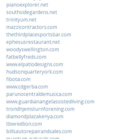
pianoexplorer.net
southsidegardens.net
trinityum.net
mazzicontractors.com
thethirdplacesportsbar.com
ephesusrestaurant.net
woodyswellington.com
fatbellyfreds.com
www.elpatiodesigns.com
hudsonquarteryork.com
fibota.com
www.cdgerba.com
parunocentraldemusica.com
www.guardianangelassistedliving.com
trondhjemsturnforening.com
diamondplazakenya.com
tbwredlion.com
billsautorepairandsales.com
quantum-naturals.com