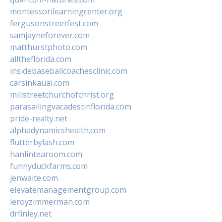
montessorilearningcenter.org
fergusonstreetfest.com
samjayneforever.com
matthurstphoto.com
alltheflorida.com
insidebaseballcoachesclinic.com
carsinkauai.com
millstreetchurchofchrist.org
parasailingvacadestinflorida.com
pride-realty.net
alphadynamicshealth.com
flutterbylash.com
hanlintearoom.com
funnyduckfarms.com
jenwaite.com
elevatemanagementgroup.com
leroyzimmerman.com
drfinley.net