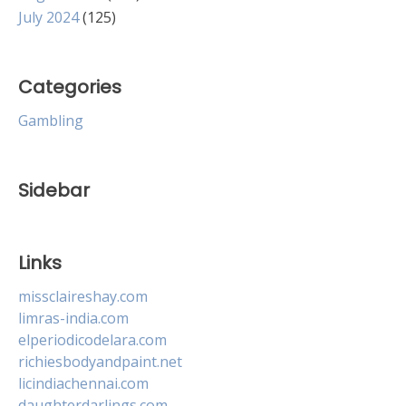
July 2024
(125)
Categories
Gambling
Sidebar
Links
missclaireshay.com
limras-india.com
elperiodicodelara.com
richiesbodyandpaint.net
licindiachennai.com
daughterdarlings.com