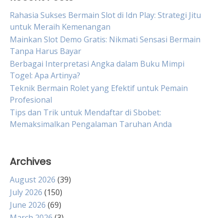
Rahasia Sukses Bermain Slot di Idn Play: Strategi Jitu
untuk Meraih Kemenangan
Mainkan Slot Demo Gratis: Nikmati Sensasi Bermain
Tanpa Harus Bayar
Berbagai Interpretasi Angka dalam Buku Mimpi
Togel: Apa Artinya?
Teknik Bermain Rolet yang Efektif untuk Pemain
Profesional
Tips dan Trik untuk Mendaftar di Sbobet:
Memaksimalkan Pengalaman Taruhan Anda
Archives
August 2026
(39)
July 2026
(150)
June 2026
(69)
March 2026
(3)