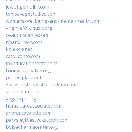
jewishpenicillin.com
tomsavagestudios.com
womens-wellbeing-and-mental-health.com
virginiafolkmusic.org
ovationsdance.com
ribandrhein.com
kolekcje.net
catolicanto.com
lbkeducationcenter.org
trinityriverdallas.org
perfectplace.net
3seasonsthaibistrooakland.com
scribblefire.com
yogaexpo.org
home-careassociates.com
andreacavaletto.com
parksleylivestocksupply.com
boisedharmacenter.org