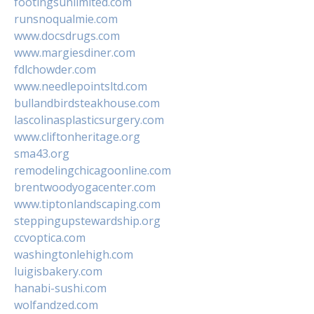
footingsunlimited.com
runsnoqualmie.com
www.docsdrugs.com
www.margiesdiner.com
fdlchowder.com
www.needlepointsltd.com
bullandbirdsteakhouse.com
lascolinasplasticsurgery.com
www.cliftonheritage.org
sma43.org
remodelingchicagoonline.com
brentwoodyogacenter.com
www.tiptonlandscaping.com
steppingupstewardship.org
ccvoptica.com
washingtonlehigh.com
luigisbakery.com
hanabi-sushi.com
wolfandzed.com