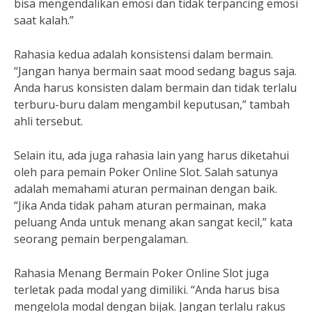
bisa mengendalikan emosi dan tidak terpancing emosi
saat kalah.”
Rahasia kedua adalah konsistensi dalam bermain.
“Jangan hanya bermain saat mood sedang bagus saja.
Anda harus konsisten dalam bermain dan tidak terlalu
terburu-buru dalam mengambil keputusan,” tambah
ahli tersebut.
Selain itu, ada juga rahasia lain yang harus diketahui
oleh para pemain Poker Online Slot. Salah satunya
adalah memahami aturan permainan dengan baik.
“Jika Anda tidak paham aturan permainan, maka
peluang Anda untuk menang akan sangat kecil,” kata
seorang pemain berpengalaman.
Rahasia Menang Bermain Poker Online Slot juga
terletak pada modal yang dimiliki. “Anda harus bisa
mengelola modal dengan bijak. Jangan terlalu rakus