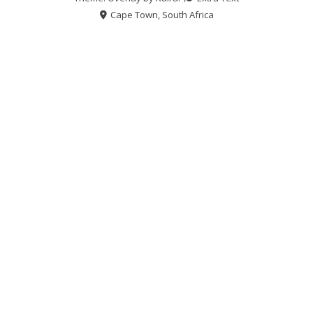
Cape Town, South Africa