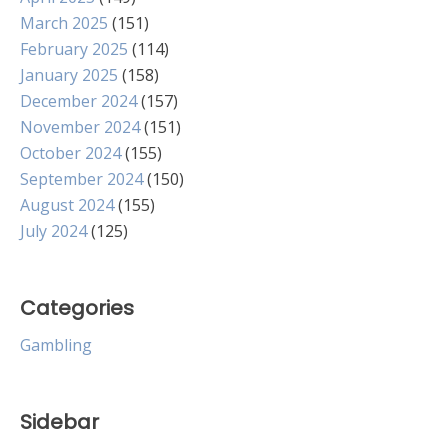
March 2025
(151)
February 2025
(114)
January 2025
(158)
December 2024
(157)
November 2024
(151)
October 2024
(155)
September 2024
(150)
August 2024
(155)
July 2024
(125)
Categories
Gambling
Sidebar