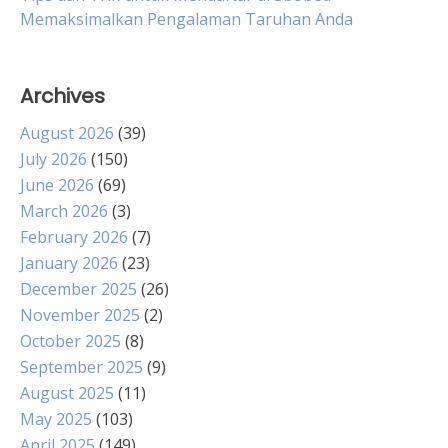
Memaksimalkan Pengalaman Taruhan Anda
Archives
August 2026
(39)
July 2026
(150)
June 2026
(69)
March 2026
(3)
February 2026
(7)
January 2026
(23)
December 2025
(26)
November 2025
(2)
October 2025
(8)
September 2025
(9)
August 2025
(11)
May 2025
(103)
April 2025
(149)