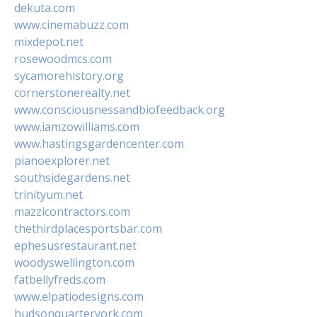
dekuta.com
www.cinemabuzz.com
mixdepot.net
rosewoodmcs.com
sycamorehistory.org
cornerstonerealty.net
www.consciousnessandbiofeedback.org
www.iamzowilliams.com
www.hastingsgardencenter.com
pianoexplorer.net
southsidegardens.net
trinityum.net
mazzicontractors.com
thethirdplacesportsbar.com
ephesusrestaurant.net
woodyswellington.com
fatbellyfreds.com
www.elpatiodesigns.com
hudsonquarteryork.com