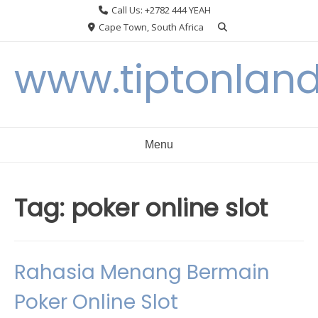
Skip
Call Us: +2782 444 YEAH
to
Cape Town, South Africa
content
www.tiptonlan
Menu
Tag:
poker online slot
Rahasia Menang Bermain
Poker Online Slot