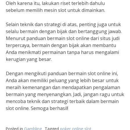
Oleh karena itu, lakukan riset terlebih dahulu
sebelum memilih mesin slot untuk dimainkan.
Selain teknik dan strategi di atas, penting juga untuk
selalu bermain dengan bijak dan bertanggung jawab.
Menurut panduan bermain slot online dari situs judi
terpercaya, bermain dengan bijak akan membantu
Anda menikmati permainan tanpa harus mengalami
kerugian yang besar.
Dengan mengikuti panduan bermain slot online ini,
Anda akan memiliki peluang yang lebih besar untuk
meraih kemenangan dan mendapatkan pengalaman
bermain yang menyenangkan. Jadi, jangan ragu untuk
mencoba teknik dan strategi terbaik dalam bermain
slot online. Semoga berhasil!
Posted in
Gambling
Tagged
poker online slot