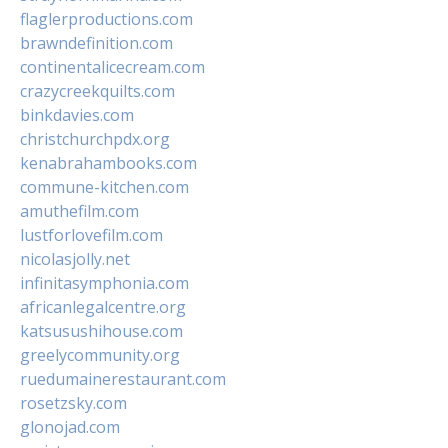
flaglerproductions.com
brawndefinition.com
continentalicecream.com
crazycreekquilts.com
binkdavies.com
christchurchpdx.org
kenabrahambooks.com
commune-kitchen.com
amuthefilm.com
lustforlovefilm.com
nicolasjolly.net
infinitasymphonia.com
africanlegalcentre.org
katsusushihouse.com
greelycommunity.org
ruedumainerestaurant.com
rosetzsky.com
glonojad.com