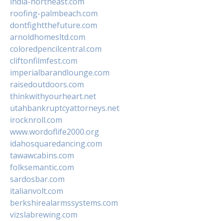
india-northeast.com
roofing-palmbeach.com
dontfightthefuture.com
arnoldhomesltd.com
coloredpencilcentral.com
cliftonfilmfest.com
imperialbarandlounge.com
raisedoutdoors.com
thinkwithyourheart.net
utahbankruptcyattorneys.net
irocknroll.com
www.wordoflife2000.org
idahosquaredancing.com
tawawcabins.com
folksemantic.com
sardosbar.com
italianvolt.com
berkshirealarmssystems.com
vizslabrewing.com