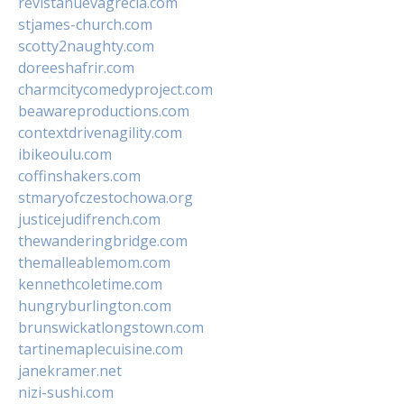
revistanuevagrecia.com
stjames-church.com
scotty2naughty.com
doreeshafrir.com
charmcitycomedyproject.com
beawareproductions.com
contextdrivenagility.com
ibikeoulu.com
coffinshakers.com
stmaryofczestochowa.org
justicejudifrench.com
thewanderingbridge.com
themalleablemom.com
kennethcoletime.com
hungryburlington.com
brunswickatlongstown.com
tartinemaplecuisine.com
janekramer.net
nizi-sushi.com