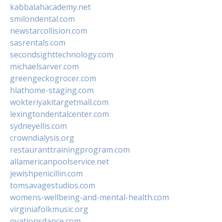
kabbalahacademy.net
smilondental.com
newstarcollision.com
sasrentals.com
secondsighttechnology.com
michaelsarver.com
greengeckogrocer.com
hlathome-staging.com
wokteriyakitargetmall.com
lexingtondentalcenter.com
sydneyellis.com
crowndialysis.org
restauranttrainingprogram.com
allamericanpoolservice.net
jewishpenicillin.com
tomsavagestudios.com
womens-wellbeing-and-mental-health.com
virginiafolkmusic.org
ovationsdance.com