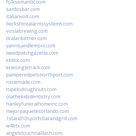
folksemantic.com
sardosbar.com
italianvolt.com
berkshirealarmssystems.com
vizslabrewing.com
dralanbittner.com
yannisandlemoni.com
weedpatchgazette.com
kblinc.com
eriesingletrack.com
pamperedpetsnorthport.com
rosiemade.com
tupelodoughnuts.com
olathekidsdentistry.com
hanleyfuneralhomeinc.com
mejorpaquetesorlando.com
1stand10sportsbarandgrill.com
w4btx.com
angelstouchnaillash.com