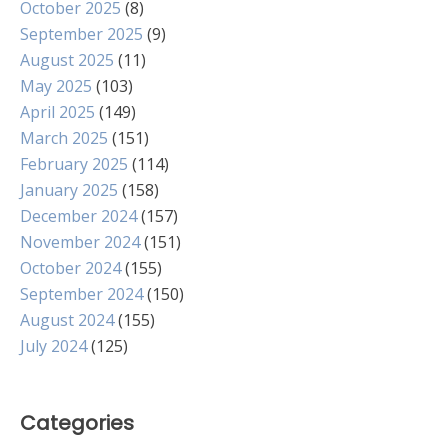
October 2025
(8)
September 2025
(9)
August 2025
(11)
May 2025
(103)
April 2025
(149)
March 2025
(151)
February 2025
(114)
January 2025
(158)
December 2024
(157)
November 2024
(151)
October 2024
(155)
September 2024
(150)
August 2024
(155)
July 2024
(125)
Categories