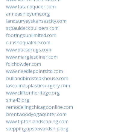
www.fatandqueer.com
anneashleyumc.org
landsurveyskansascity.com
stpauldeckbuilders.com
footingsunlimited.com
runsnoqualmie.com
www.docsdrugs.com
www.margiesdiner.com
fdlchowder.com
www.needlepointsltd.com
bullandbirdsteakhouse.com
lascolinasplasticsurgery.com
www.cliftonheritage.org
sma43.org
remodelingchicagoonline.com
brentwoodyogacenter.com
www.tiptonlandscaping.com
steppingupstewardship.org