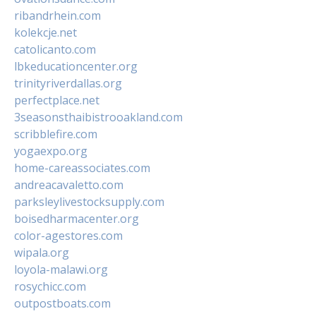
ribandrhein.com
kolekcje.net
catolicanto.com
lbkeducationcenter.org
trinityriverdallas.org
perfectplace.net
3seasonsthaibistrooakland.com
scribblefire.com
yogaexpo.org
home-careassociates.com
andreacavaletto.com
parksleylivestocksupply.com
boisedharmacenter.org
color-agestores.com
wipala.org
loyola-malawi.org
rosychicc.com
outpostboats.com