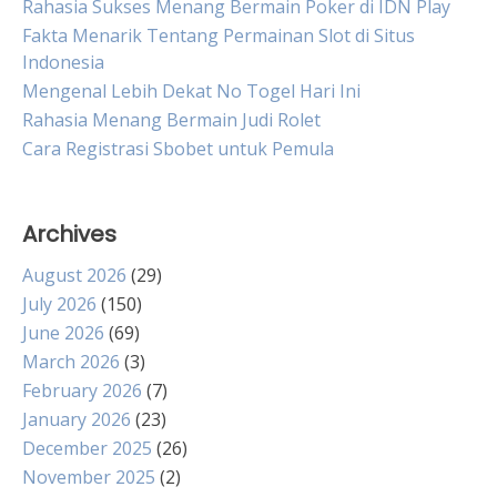
Rahasia Sukses Menang Bermain Poker di IDN Play
Fakta Menarik Tentang Permainan Slot di Situs
Indonesia
Mengenal Lebih Dekat No Togel Hari Ini
Rahasia Menang Bermain Judi Rolet
Cara Registrasi Sbobet untuk Pemula
Archives
August 2026
(29)
July 2026
(150)
June 2026
(69)
March 2026
(3)
February 2026
(7)
January 2026
(23)
December 2025
(26)
November 2025
(2)