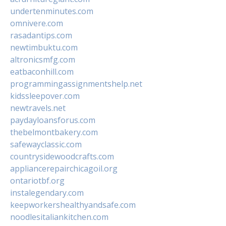
undertenminutes.com
omnivere.com
rasadantips.com
newtimbuktu.com
altronicsmfg.com
eatbaconhill.com
programmingassignmentshelp.net
kidssleepover.com
newtravels.net
paydayloansforus.com
thebelmontbakery.com
safewayclassic.com
countrysidewoodcrafts.com
appliancerepairchicagoil.org
ontariotbf.org
instalegendary.com
keepworkershealthyandsafe.com
noodlesitaliankitchen.com