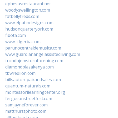
ephesusrestaurant.net
woodyswellington.com
fatbellyfreds.com
www.elpatiodesigns.com
hudsonquarteryork.com
fibota.com
www.cdgerba.com
parunocentraldemusica.com
www.guardianangelassistedliving.com
trondhjemsturnforening.com
diamondplazakenya.com
tbwredlion.com
billsautorepairandsales.com
quantum-naturals.com
montessorilearningcenter.org
fergusonstreetfest.com
samjayneforever.com
matthurstphoto.com
alltheflorida.com