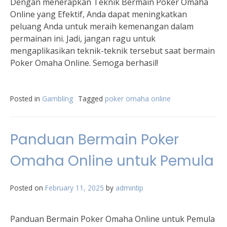
Dengan menerapkan Teknik Bermain Poker Omaha
Online yang Efektif, Anda dapat meningkatkan
peluang Anda untuk meraih kemenangan dalam
permainan ini. Jadi, jangan ragu untuk
mengaplikasikan teknik-teknik tersebut saat bermain
Poker Omaha Online. Semoga berhasil!
Posted in
Gambling
Tagged
poker omaha online
Panduan Bermain Poker
Omaha Online untuk Pemula
Posted on
February 11, 2025
by
admintip
Panduan Bermain Poker Omaha Online untuk Pemula