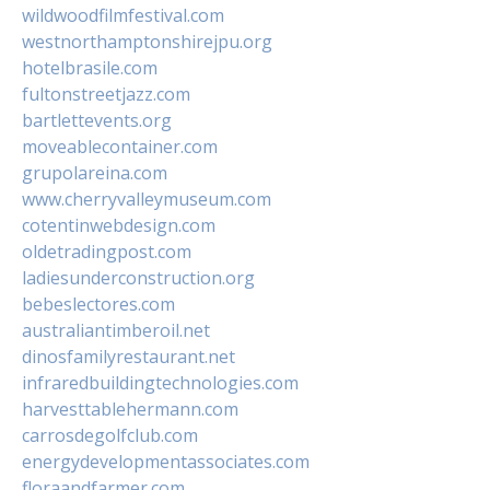
wildwoodfilmfestival.com
westnorthamptonshirejpu.org
hotelbrasile.com
fultonstreetjazz.com
bartlettevents.org
moveablecontainer.com
grupolareina.com
www.cherryvalleymuseum.com
cotentinwebdesign.com
oldetradingpost.com
ladiesunderconstruction.org
bebeslectores.com
australiantimberoil.net
dinosfamilyrestaurant.net
infraredbuildingtechnologies.com
harvesttablehermann.com
carrosdegolfclub.com
energydevelopmentassociates.com
floraandfarmer.com