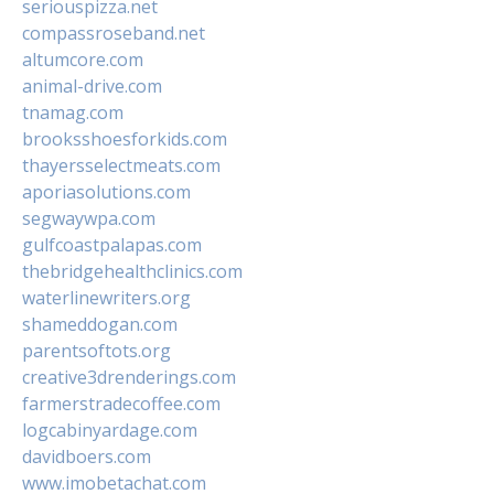
seriouspizza.net
compassroseband.net
altumcore.com
animal-drive.com
tnamag.com
brooksshoesforkids.com
thayersselectmeats.com
aporiasolutions.com
segwaywpa.com
gulfcoastpalapas.com
thebridgehealthclinics.com
waterlinewriters.org
shameddogan.com
parentsoftots.org
creative3drenderings.com
farmerstradecoffee.com
logcabinyardage.com
davidboers.com
www.imobetachat.com