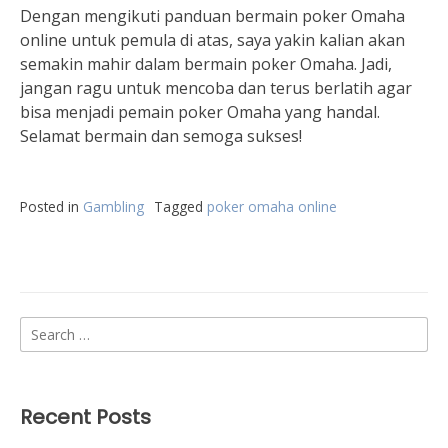
Dengan mengikuti panduan bermain poker Omaha
online untuk pemula di atas, saya yakin kalian akan
semakin mahir dalam bermain poker Omaha. Jadi,
jangan ragu untuk mencoba dan terus berlatih agar
bisa menjadi pemain poker Omaha yang handal.
Selamat bermain dan semoga sukses!
Posted in
Gambling
Tagged
poker omaha online
Search
for:
Recent Posts