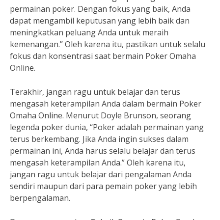
permainan poker. Dengan fokus yang baik, Anda
dapat mengambil keputusan yang lebih baik dan
meningkatkan peluang Anda untuk meraih
kemenangan.” Oleh karena itu, pastikan untuk selalu
fokus dan konsentrasi saat bermain Poker Omaha
Online.
Terakhir, jangan ragu untuk belajar dan terus
mengasah keterampilan Anda dalam bermain Poker
Omaha Online. Menurut Doyle Brunson, seorang
legenda poker dunia, “Poker adalah permainan yang
terus berkembang. Jika Anda ingin sukses dalam
permainan ini, Anda harus selalu belajar dan terus
mengasah keterampilan Anda.” Oleh karena itu,
jangan ragu untuk belajar dari pengalaman Anda
sendiri maupun dari para pemain poker yang lebih
berpengalaman.