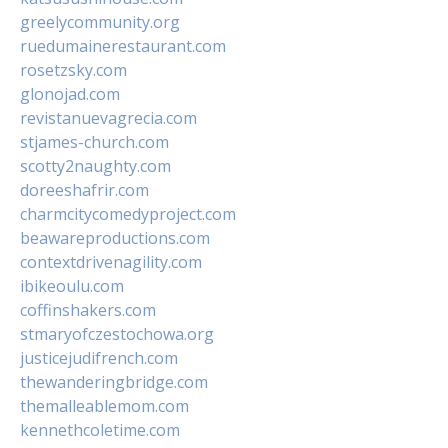
greelycommunity.org
ruedumainerestaurant.com
rosetzsky.com
glonojad.com
revistanuevagrecia.com
stjames-church.com
scotty2naughty.com
doreeshafrir.com
charmcitycomedyproject.com
beawareproductions.com
contextdrivenagility.com
ibikeoulu.com
coffinshakers.com
stmaryofczestochowa.org
justicejudifrench.com
thewanderingbridge.com
themalleablemom.com
kennethcoletime.com