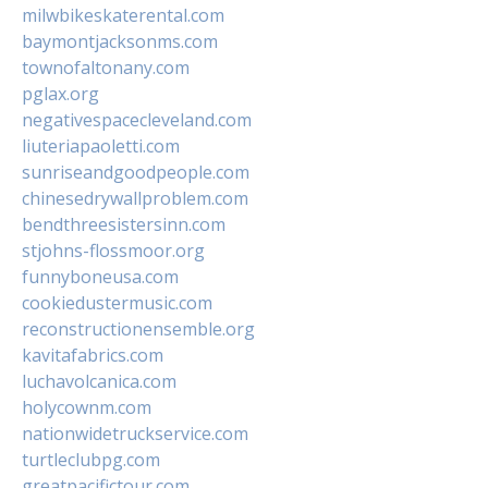
milwbikeskaterental.com
baymontjacksonms.com
townofaltonany.com
pglax.org
negativespacecleveland.com
liuteriapaoletti.com
sunriseandgoodpeople.com
chinesedrywallproblem.com
bendthreesistersinn.com
stjohns-flossmoor.org
funnyboneusa.com
cookiedustermusic.com
reconstructionensemble.org
kavitafabrics.com
luchavolcanica.com
holycownm.com
nationwidetruckservice.com
turtleclubpg.com
greatpacifictour.com