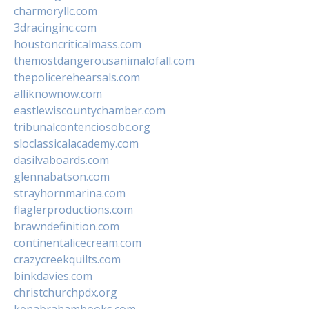
charmoryllc.com
3dracinginc.com
houstoncriticalmass.com
themostdangerousanimalofall.com
thepolicerehearsals.com
alliknownow.com
eastlewiscountychamber.com
tribunalcontenciosobc.org
sloclassicalacademy.com
dasilvaboards.com
glennabatson.com
strayhornmarina.com
flaglerproductions.com
brawndefinition.com
continentalicecream.com
crazycreekquilts.com
binkdavies.com
christchurchpdx.org