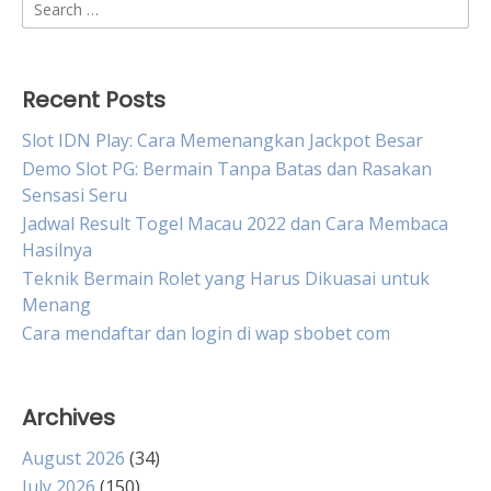
Search
for:
Recent Posts
Slot IDN Play: Cara Memenangkan Jackpot Besar
Demo Slot PG: Bermain Tanpa Batas dan Rasakan
Sensasi Seru
Jadwal Result Togel Macau 2022 dan Cara Membaca
Hasilnya
Teknik Bermain Rolet yang Harus Dikuasai untuk
Menang
Cara mendaftar dan login di wap sbobet com
Archives
August 2026
(34)
July 2026
(150)