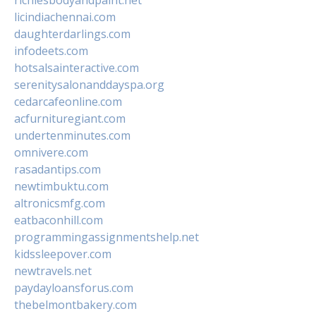
richiesbodyandpaint.net
licindiachennai.com
daughterdarlings.com
infodeets.com
hotsalsainteractive.com
serenitysalonanddayspa.org
cedarcafeonline.com
acfurnituregiant.com
undertenminutes.com
omnivere.com
rasadantips.com
newtimbuktu.com
altronicsmfg.com
eatbaconhill.com
programmingassignmentshelp.net
kidssleepover.com
newtravels.net
paydayloansforus.com
thebelmontbakery.com