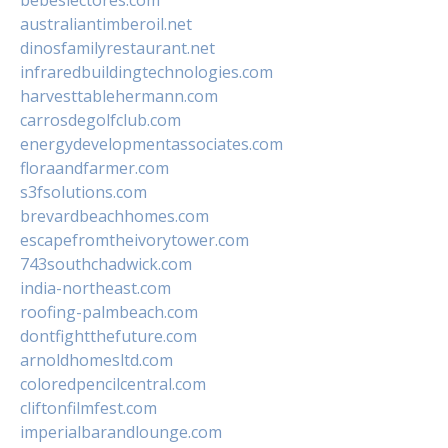
bebeslectores.com
australiantimberoil.net
dinosfamilyrestaurant.net
infraredbuildingtechnologies.com
harvesttablehermann.com
carrosdegolfclub.com
energydevelopmentassociates.com
floraandfarmer.com
s3fsolutions.com
brevardbeachhomes.com
escapefromtheivorytower.com
743southchadwick.com
india-northeast.com
roofing-palmbeach.com
dontfightthefuture.com
arnoldhomesltd.com
coloredpencilcentral.com
cliftonfilmfest.com
imperialbarandlounge.com