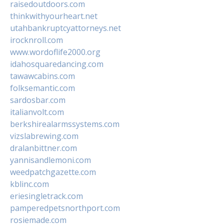
raisedoutdoors.com
thinkwithyourheart.net
utahbankruptcyattorneys.net
irocknroll.com
www.wordoflife2000.org
idahosquaredancing.com
tawawcabins.com
folksemantic.com
sardosbar.com
italianvolt.com
berkshirealarmssystems.com
vizslabrewing.com
dralanbittner.com
yannisandlemoni.com
weedpatchgazette.com
kblinc.com
eriesingletrack.com
pamperedpetsnorthport.com
rosiemade.com