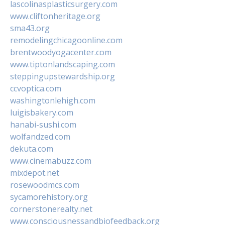
lascolinasplasticsurgery.com
www.cliftonheritage.org
sma43.org
remodelingchicagoonline.com
brentwoodyogacenter.com
www.tiptonlandscaping.com
steppingupstewardship.org
ccvoptica.com
washingtonlehigh.com
luigisbakery.com
hanabi-sushi.com
wolfandzed.com
dekuta.com
www.cinemabuzz.com
mixdepot.net
rosewoodmcs.com
sycamorehistory.org
cornerstonerealty.net
www.consciousnessandbiofeedback.org