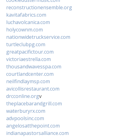
cookiedustermusic.com
reconstructionensemble.org
kavitafabrics.com
luchavolcanica.com
holycownm.com
nationwidetruckservice.com
turtleclubpg.com
greatpacifictour.com
victoriaestrella.com
thousandwavesspa.com
courtlandcenter.com
neilfindlaymsp.com
avicollisrestaurant.com
drcconline.org
v
theplacebarandgrill.com
waterburyrx.com
advpoolsinc.com
angelosatthepoint.com
indianapastorsalliance.com