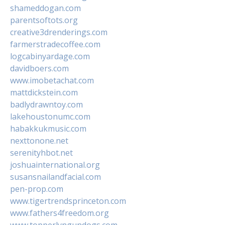
shameddogan.com
parentsoftots.org
creative3drenderings.com
farmerstradecoffee.com
logcabinyardage.com
davidboers.com
www.imobetachat.com
mattdickstein.com
badlydrawntoy.com
lakehoustonumc.com
habakkukmusic.com
nexttonone.net
serenityhbot.net
joshuainternational.org
susansnailandfacial.com
pen-prop.com
www.tigertrendsprinceton.com
www.fathers4freedom.org