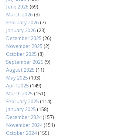
June 2026
(69)
March 2026
(3)
February 2026
(7)
January 2026
(23)
December 2025
(26)
November 2025
(2)
October 2025
(8)
September 2025
(9)
August 2025
(11)
May 2025
(103)
April 2025
(149)
March 2025
(151)
February 2025
(114)
January 2025
(158)
December 2024
(157)
November 2024
(151)
October 2024
(155)