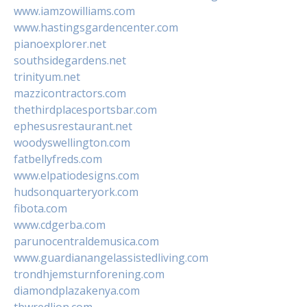
www.iamzowilliams.com
www.hastingsgardencenter.com
pianoexplorer.net
southsidegardens.net
trinityum.net
mazzicontractors.com
thethirdplacesportsbar.com
ephesusrestaurant.net
woodyswellington.com
fatbellyfreds.com
www.elpatiodesigns.com
hudsonquarteryork.com
fibota.com
www.cdgerba.com
parunocentraldemusica.com
www.guardianangelassistedliving.com
trondhjemsturnforening.com
diamondplazakenya.com