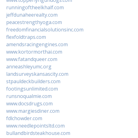
www.topperlyngundogs.com
runningoftheelkhalf.com
jeffdunaheerealty.com
peacestrengthyoga.com
freedomfinancialsolutionsinc.com
flexfoldtraps.com
amendsracingengines.com
www.kortormorthai.com
www.fatandqueer.com
anneashleyumc.org
landsurveyskansascity.com
stpauldeckbuilders.com
footingsunlimited.com
runsnoqualmie.com
www.docsdrugs.com
www.margiesdiner.com
fdlchowder.com
www.needlepointsltd.com
bullandbirdsteakhouse.com