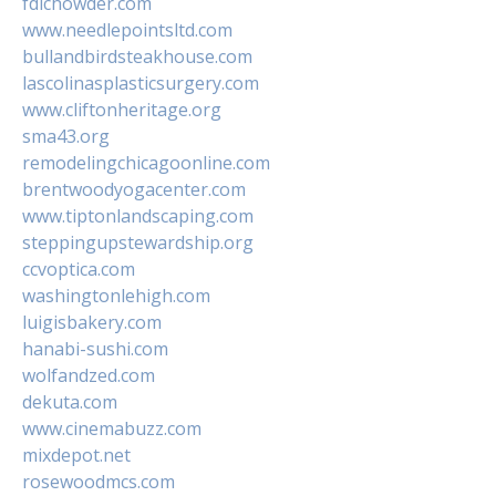
fdlchowder.com
www.needlepointsltd.com
bullandbirdsteakhouse.com
lascolinasplasticsurgery.com
www.cliftonheritage.org
sma43.org
remodelingchicagoonline.com
brentwoodyogacenter.com
www.tiptonlandscaping.com
steppingupstewardship.org
ccvoptica.com
washingtonlehigh.com
luigisbakery.com
hanabi-sushi.com
wolfandzed.com
dekuta.com
www.cinemabuzz.com
mixdepot.net
rosewoodmcs.com