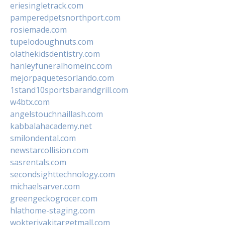
eriesingletrack.com
pamperedpetsnorthport.com
rosiemade.com
tupelodoughnuts.com
olathekidsdentistry.com
hanleyfuneralhomeinc.com
mejorpaquetesorlando.com
1stand10sportsbarandgrill.com
w4btx.com
angelstouchnaillash.com
kabbalahacademy.net
smilondental.com
newstarcollision.com
sasrentals.com
secondsighttechnology.com
michaelsarver.com
greengeckogrocer.com
hlathome-staging.com
wokteriyakitargetmall.com