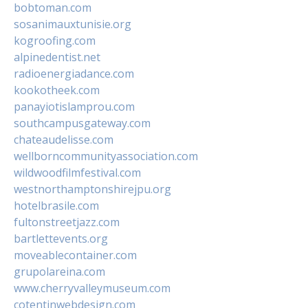
bobtoman.com
sosanimauxtunisie.org
kogroofing.com
alpinedentist.net
radioenergiadance.com
kookotheek.com
panayiotislamprou.com
southcampusgateway.com
chateaudelisse.com
wellborncommunityassociation.com
wildwoodfilmfestival.com
westnorthamptonshirejpu.org
hotelbrasile.com
fultonstreetjazz.com
bartlettevents.org
moveablecontainer.com
grupolareina.com
www.cherryvalleymuseum.com
cotentinwebdesign.com