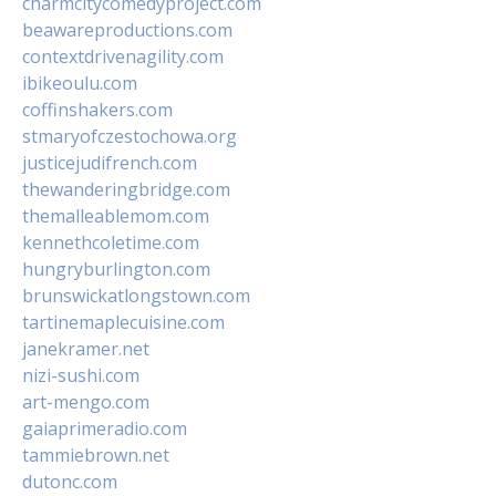
charmcitycomedyproject.com
beawareproductions.com
contextdrivenagility.com
ibikeoulu.com
coffinshakers.com
stmaryofczestochowa.org
justicejudifrench.com
thewanderingbridge.com
themalleablemom.com
kennethcoletime.com
hungryburlington.com
brunswickatlongstown.com
tartinemaplecuisine.com
janekramer.net
nizi-sushi.com
art-mengo.com
gaiaprimeradio.com
tammiebrown.net
dutonc.com