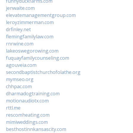
funnyduckfarms.com
jenwaite.com
elevatemanagementgroup.com
leroyzimmerman.com
drfinley.net
flemingfamilylaw.com
rnrwine.com
lakeoswegorowing.com
fuquayfamilycounseling.com
agouveia.com
secondbaptistchurchofolathe.org
mymseo.org
chhpac.com
dharmadogtraining.com
motionaudiotx.com
rttl.me
rescomheating.com
mimiweddings.com
besthostinnkansascity.com