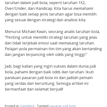
taruhan dalam judi bola, seperti taruhan 1X2,
Over/Under, dan Handicap. Kita harus memahami
dengan baik setiap jenis taruhan agar bisa memilih
yang sesuai dengan strategi dan analisis kita.
Menurut Michael Kwan, seorang analis taruhan bola,
“Penting untuk memiliki strategi taruhan yang jelas
dan tidak terjebak emosi saat memasang taruhan.
Pelajari pola permainan tim-tim yang akan bertanding
dan jangan terpancing oleh odds yang tinggi.”
Jadi, bagi kalian yang ingin sukses dalam dunia judi
bola, pahami dengan baik odds dan taruhan. Ikuti
panduan pasaran judi bola ini dan jadilah pemain
yang cerdas dan beruntung. Semoga artikel ini
bermanfaat dan selamat berjudi!
Posted in
Gambling
Tagged
pasaran judi bola