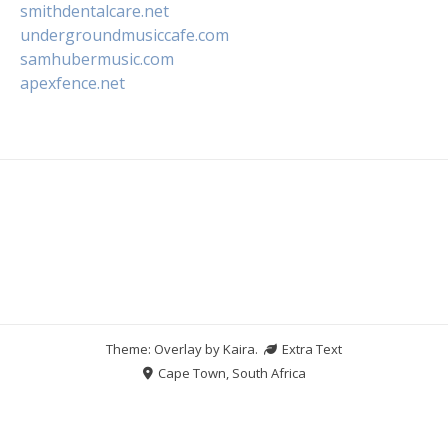
smithdentalcare.net
undergroundmusiccafe.com
samhubermusic.com
apexfence.net
Theme: Overlay by
Kaira
.
Extra Text
Cape Town, South Africa