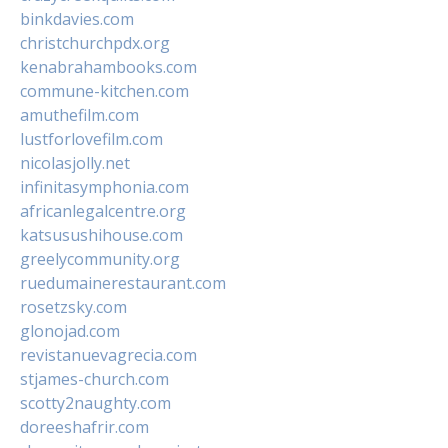
binkdavies.com
christchurchpdx.org
kenabrahambooks.com
commune-kitchen.com
amuthefilm.com
lustforlovefilm.com
nicolasjolly.net
infinitasymphonia.com
africanlegalcentre.org
katsusushihouse.com
greelycommunity.org
ruedumainerestaurant.com
rosetzsky.com
glonojad.com
revistanuevagrecia.com
stjames-church.com
scotty2naughty.com
doreeshafrir.com