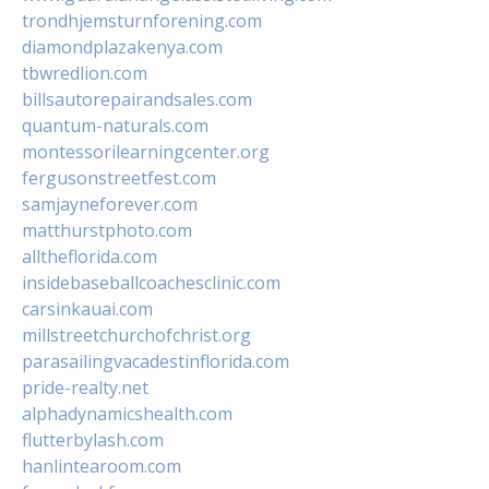
trondhjemsturnforening.com
diamondplazakenya.com
tbwredlion.com
billsautorepairandsales.com
quantum-naturals.com
montessorilearningcenter.org
fergusonstreetfest.com
samjayneforever.com
matthurstphoto.com
alltheflorida.com
insidebaseballcoachesclinic.com
carsinkauai.com
millstreetchurchofchrist.org
parasailingvacadestinflorida.com
pride-realty.net
alphadynamicshealth.com
flutterbylash.com
hanlintearoom.com