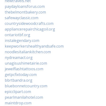
newtravels.net
paydayloansforus.com
thebelmontbakery.com
safewayclassic.com
countrysidewoodcrafts.com
appliancerepairchicagoil.org
ontariotbf.org
instalegendary.com
keepworkershealthyandsafe.com
noodlesitaliankitchen.com
nydreamact.org
unagisushimetairie.com
jewelflashtattoos.com
getpcfixtoday.com
bbrtbandra.org
bluebonnetcountry.com
epicclipart.com
pearlmanilahotel.com
maintdrop.com