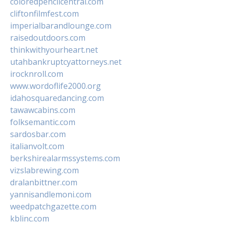
coloredpencilcentral.com
cliftonfilmfest.com
imperialbarandlounge.com
raisedoutdoors.com
thinkwithyourheart.net
utahbankruptcyattorneys.net
irocknroll.com
www.wordoflife2000.org
idahosquaredancing.com
tawawcabins.com
folksemantic.com
sardosbar.com
italianvolt.com
berkshirealarmssystems.com
vizslabrewing.com
dralanbittner.com
yannisandlemoni.com
weedpatchgazette.com
kblinc.com