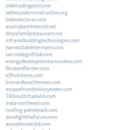
oldetradingpost.com
ladiesunderconstruction.org
bebeslectores.com
australiantimberoil.net
dinosfamilyrestaurant.net
infraredbuildingtechnologies.com
harvesttablehermann.com
carrosdegolfclub.com
energydevelopmentassociates.com
floraandfarmer.com
s3fsolutions.com
brevardbeachhomes.com
escapefromtheivorytower.com
743southchadwick.com
india-northeast.com
roofing-palmbeach.com
dontfightthefuture.com
arnoldhomesltd.com