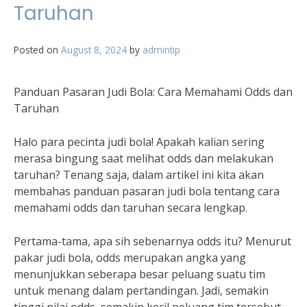
Taruhan
Posted on
August 8, 2024
by
admintip
Panduan Pasaran Judi Bola: Cara Memahami Odds dan
Taruhan
Halo para pecinta judi bola! Apakah kalian sering
merasa bingung saat melihat odds dan melakukan
taruhan? Tenang saja, dalam artikel ini kita akan
membahas panduan pasaran judi bola tentang cara
memahami odds dan taruhan secara lengkap.
Pertama-tama, apa sih sebenarnya odds itu? Menurut
pakar judi bola, odds merupakan angka yang
menunjukkan seberapa besar peluang suatu tim
untuk menang dalam pertandingan. Jadi, semakin