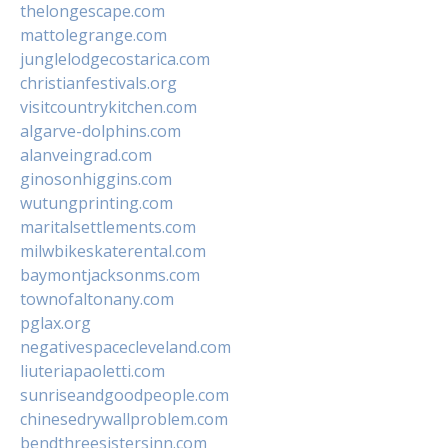
thelongescape.com
mattolegrange.com
junglelodgecostarica.com
christianfestivals.org
visitcountrykitchen.com
algarve-dolphins.com
alanveingrad.com
ginosonhiggins.com
wutungprinting.com
maritalsettlements.com
milwbikeskaterental.com
baymontjacksonms.com
townofaltonany.com
pglax.org
negativespacecleveland.com
liuteriapaoletti.com
sunriseandgoodpeople.com
chinesedrywallproblem.com
bendthreesistersinn.com