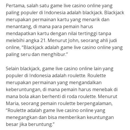
Pertama, salah satu game live casino online yang
paling populer di Indonesia adalah blackjack. Blackjack
merupakan permainan kartu yang menarik dan
menantang, di mana para pemain harus
mendapatkan kartu dengan nilai tertinggi tanpa
melebihi angka 21. Menurut John, seorang ahli judi
online, “Blackjack adalah game live casino online yang
paling seru dan menghibur.”
Selain blackjack, game live casino online lain yang
populer di Indonesia adalah roulette. Roulette
merupakan permainan yang mengandalkan
keberuntungan, di mana pemain harus menebak di
mana bola akan berhenti di roda roulette. Menurut
Maria, seorang pemain roulette berpengalaman,
“Roulette adalah game live casino online yang
menegangkan dan bisa memberikan keuntungan
besar jika beruntung.”