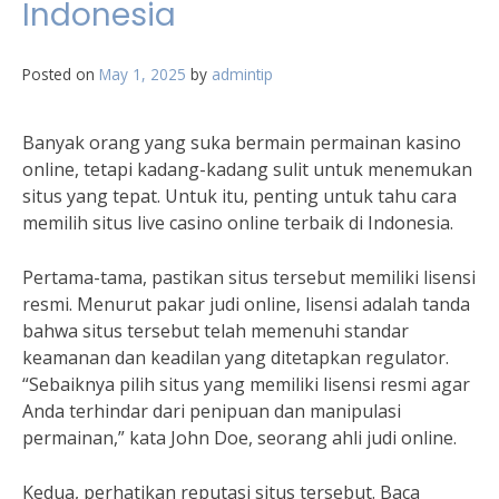
Indonesia
Posted on
May 1, 2025
by
admintip
Banyak orang yang suka bermain permainan kasino
online, tetapi kadang-kadang sulit untuk menemukan
situs yang tepat. Untuk itu, penting untuk tahu cara
memilih situs live casino online terbaik di Indonesia.
Pertama-tama, pastikan situs tersebut memiliki lisensi
resmi. Menurut pakar judi online, lisensi adalah tanda
bahwa situs tersebut telah memenuhi standar
keamanan dan keadilan yang ditetapkan regulator.
“Sebaiknya pilih situs yang memiliki lisensi resmi agar
Anda terhindar dari penipuan dan manipulasi
permainan,” kata John Doe, seorang ahli judi online.
Kedua, perhatikan reputasi situs tersebut. Baca