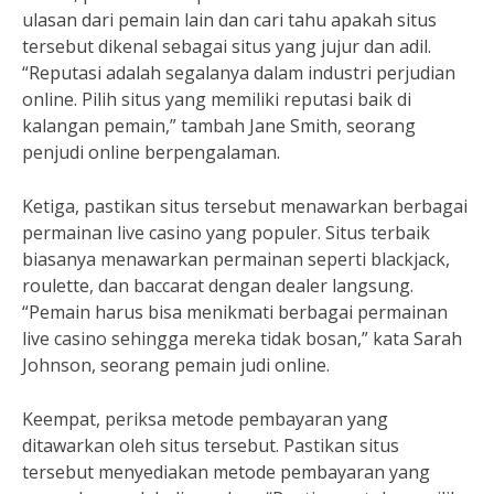
ulasan dari pemain lain dan cari tahu apakah situs
tersebut dikenal sebagai situs yang jujur dan adil.
“Reputasi adalah segalanya dalam industri perjudian
online. Pilih situs yang memiliki reputasi baik di
kalangan pemain,” tambah Jane Smith, seorang
penjudi online berpengalaman.
Ketiga, pastikan situs tersebut menawarkan berbagai
permainan live casino yang populer. Situs terbaik
biasanya menawarkan permainan seperti blackjack,
roulette, dan baccarat dengan dealer langsung.
“Pemain harus bisa menikmati berbagai permainan
live casino sehingga mereka tidak bosan,” kata Sarah
Johnson, seorang pemain judi online.
Keempat, periksa metode pembayaran yang
ditawarkan oleh situs tersebut. Pastikan situs
tersebut menyediakan metode pembayaran yang