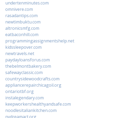
undertenminutes.com
omnivere.com
rasadantips.com
newtimbuktu.com
altronicsmfg.com
eatbaconhill.com
programmingassignmentshelp.net
kidssleepover.com
newtravels.net
paydayloansforus.com
thebelmontbakery.com
safewayclassic.com
countrysidewoodcrafts.com
appliancerepairchicagoil.org
ontariotbf.org
instalegendary.com
keepworkershealthyandsafe.com
noodlesitaliankitchen.com
nydreamact.org