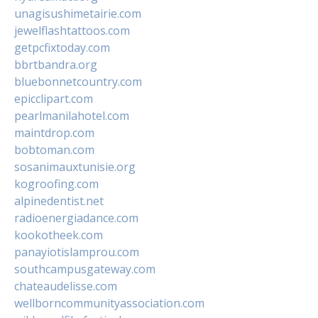
unagisushimetairie.com
jewelflashtattoos.com
getpcfixtoday.com
bbrtbandra.org
bluebonnetcountry.com
epicclipart.com
pearlmanilahotel.com
maintdrop.com
bobtoman.com
sosanimauxtunisie.org
kogroofing.com
alpinedentist.net
radioenergiadance.com
kookotheek.com
panayiotislamprou.com
southcampusgateway.com
chateaudelisse.com
wellborncommunityassociation.com