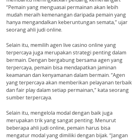
“Pemain yang menguasai permainan akan lebih
mudah meraih kemenangan daripada pemain yang
hanya mengandalkan keberuntungan semata,” ujar
seorang ahli judi online.
Selain itu, memilih agen live casino online yang
terpercaya juga merupakan strategi penting dalam
bermain. Dengan bergabung bersama agen yang
terpercaya, pemain bisa mendapatkan jaminan
keamanan dan kenyamanan dalam bermain. “Agen
yang terpercaya akan memberikan pelayanan terbaik
dan fair play dalam setiap permainan,” kata seorang
sumber terpercaya.
Selain itu, mengelola modal dengan baik juga
merupakan trik yang sangat penting. Menurut
beberapa ahli judi online, pemain harus bisa
mengatur modal yang dimiliki dengan bijak. “Jangan