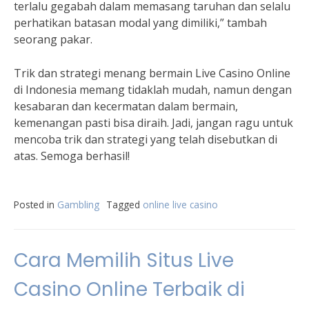
terlalu gegabah dalam memasang taruhan dan selalu
perhatikan batasan modal yang dimiliki,” tambah
seorang pakar.
Trik dan strategi menang bermain Live Casino Online
di Indonesia memang tidaklah mudah, namun dengan
kesabaran dan kecermatan dalam bermain,
kemenangan pasti bisa diraih. Jadi, jangan ragu untuk
mencoba trik dan strategi yang telah disebutkan di
atas. Semoga berhasil!
Posted in
Gambling
Tagged
online live casino
Cara Memilih Situs Live
Casino Online Terbaik di