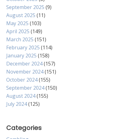
September 2025
(9)
August 2025
(11)
May 2025
(103)
April 2025
(149)
March 2025
(151)
February 2025
(114)
January 2025
(158)
December 2024
(157)
November 2024
(151)
October 2024
(155)
September 2024
(150)
August 2024
(155)
July 2024
(125)
Categories