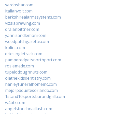
sardosbar.com
italianvolt.com
berkshirealarmssystems.com
vizslabrewing.com
dralanbittner.com
yannisandlemoni.com
weedpatchgazette.com
kblinc.com
eriesingletrack.com
pamperedpetsnorthport.com
rosiemade.com
tupelodoughnuts.com
olathekidsdentistry.com
hanleyfuneralhomeinc.com
mejorpaquetesorlando.com
1stand10sportsbarandgrill.com
w4btx.com
angelstouchnaillash.com