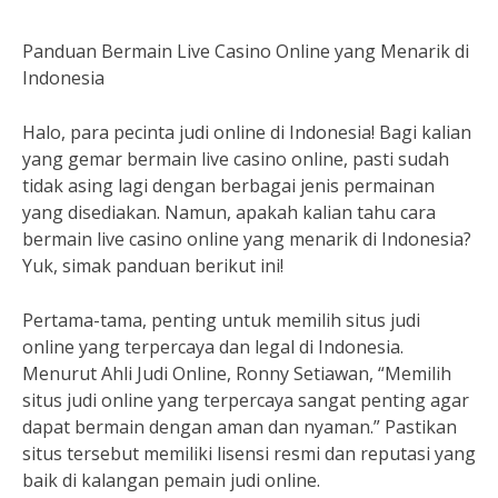
Panduan Bermain Live Casino Online yang Menarik di
Indonesia
Halo, para pecinta judi online di Indonesia! Bagi kalian
yang gemar bermain live casino online, pasti sudah
tidak asing lagi dengan berbagai jenis permainan
yang disediakan. Namun, apakah kalian tahu cara
bermain live casino online yang menarik di Indonesia?
Yuk, simak panduan berikut ini!
Pertama-tama, penting untuk memilih situs judi
online yang terpercaya dan legal di Indonesia.
Menurut Ahli Judi Online, Ronny Setiawan, “Memilih
situs judi online yang terpercaya sangat penting agar
dapat bermain dengan aman dan nyaman.” Pastikan
situs tersebut memiliki lisensi resmi dan reputasi yang
baik di kalangan pemain judi online.