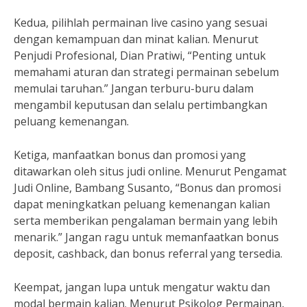
Kedua, pilihlah permainan live casino yang sesuai
dengan kemampuan dan minat kalian. Menurut
Penjudi Profesional, Dian Pratiwi, “Penting untuk
memahami aturan dan strategi permainan sebelum
memulai taruhan.” Jangan terburu-buru dalam
mengambil keputusan dan selalu pertimbangkan
peluang kemenangan.
Ketiga, manfaatkan bonus dan promosi yang
ditawarkan oleh situs judi online. Menurut Pengamat
Judi Online, Bambang Susanto, “Bonus dan promosi
dapat meningkatkan peluang kemenangan kalian
serta memberikan pengalaman bermain yang lebih
menarik.” Jangan ragu untuk memanfaatkan bonus
deposit, cashback, dan bonus referral yang tersedia.
Keempat, jangan lupa untuk mengatur waktu dan
modal bermain kalian. Menurut Psikolog Permainan,