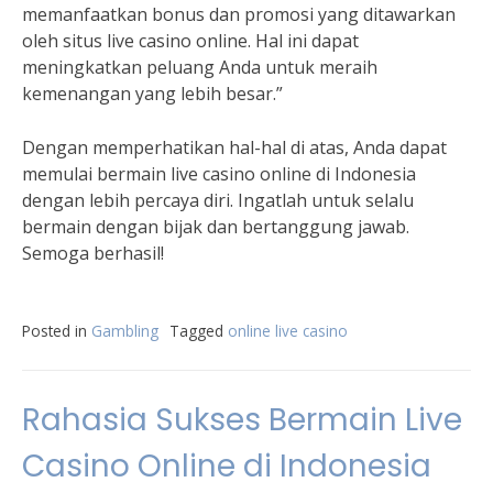
memanfaatkan bonus dan promosi yang ditawarkan
oleh situs live casino online. Hal ini dapat
meningkatkan peluang Anda untuk meraih
kemenangan yang lebih besar.”
Dengan memperhatikan hal-hal di atas, Anda dapat
memulai bermain live casino online di Indonesia
dengan lebih percaya diri. Ingatlah untuk selalu
bermain dengan bijak dan bertanggung jawab.
Semoga berhasil!
Posted in
Gambling
Tagged
online live casino
Rahasia Sukses Bermain Live
Casino Online di Indonesia