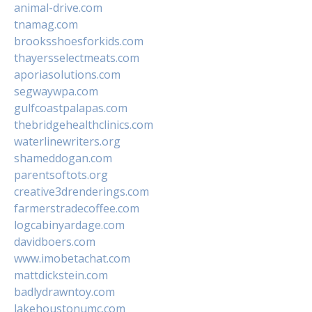
animal-drive.com
tnamag.com
brooksshoesforkids.com
thayersselectmeats.com
aporiasolutions.com
segwaywpa.com
gulfcoastpalapas.com
thebridgehealthclinics.com
waterlinewriters.org
shameddogan.com
parentsoftots.org
creative3drenderings.com
farmerstradecoffee.com
logcabinyardage.com
davidboers.com
www.imobetachat.com
mattdickstein.com
badlydrawntoy.com
lakehoustonumc.com