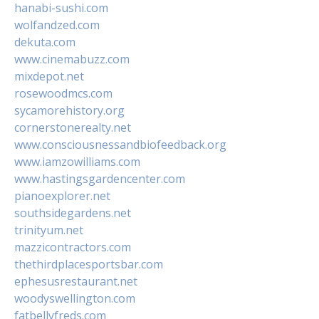
hanabi-sushi.com
wolfandzed.com
dekuta.com
www.cinemabuzz.com
mixdepot.net
rosewoodmcs.com
sycamorehistory.org
cornerstonerealty.net
www.consciousnessandbiofeedback.org
www.iamzowilliams.com
www.hastingsgardencenter.com
pianoexplorer.net
southsidegardens.net
trinityum.net
mazzicontractors.com
thethirdplacesportsbar.com
ephesusrestaurant.net
woodyswellington.com
fatbellyfreds.com