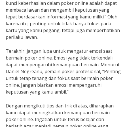
kunci keberhasilan dalam poker online adalah dapat
membaca lawan dan mengambil keputusan yang
tepat berdasarkan informasi yang kamu miliki.” Oleh
karena itu, penting untuk tidak hanya fokus pada
kartu yang kamu pegang, tetapi juga memperhatikan
perilaku lawan.
Terakhir, jangan lupa untuk mengatur emosi saat
bermain poker online. Emosi yang tidak terkendali
dapat mempengaruhi kemampuan bermain. Menurut
Daniel Negreanu, pemain poker profesional, “Penting
untuk tetap tenang dan fokus saat bermain poker
online. Jangan biarkan emosi mempengaruhi
keputusan yang kamu ambil.”
Dengan mengikuti tips dan trik di atas, diharapkan
kamu dapat meningkatkan kemampuan bermain
poker online. Ingatlah untuk terus belajar dan
berlatih agar menjadi pemain poker online yang