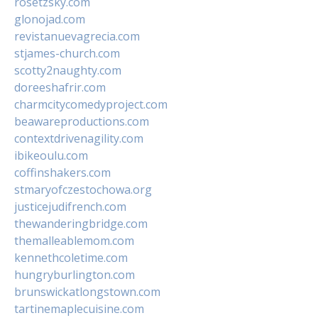
rosetzsky.com
glonojad.com
revistanuevagrecia.com
stjames-church.com
scotty2naughty.com
doreeshafrir.com
charmcitycomedyproject.com
beawareproductions.com
contextdrivenagility.com
ibikeoulu.com
coffinshakers.com
stmaryofczestochowa.org
justicejudifrench.com
thewanderingbridge.com
themalleablemom.com
kennethcoletime.com
hungryburlington.com
brunswickatlongstown.com
tartinemaplecuisine.com