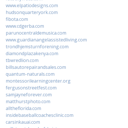
www.elpatiodesigns.com
hudsonquarteryork.com
fibota.com
www.cdgerba.com
parunocentraldemusica.com
www.guardianangelassistedliving.com
trondhjemsturnforening.com
diamondplazakenya.com
tbwredlion.com
billsautorepairandsales.com
quantum-naturals.com
montessorilearningcenter.org
fergusonstreetfest.com
samjayneforever.com
matthurstphoto.com
alltheflorida.com
insidebaseballcoachesclinic.com
carsinkauai.com