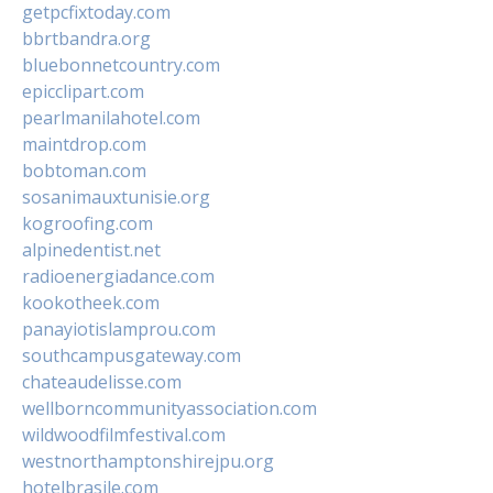
getpcfixtoday.com
bbrtbandra.org
bluebonnetcountry.com
epicclipart.com
pearlmanilahotel.com
maintdrop.com
bobtoman.com
sosanimauxtunisie.org
kogroofing.com
alpinedentist.net
radioenergiadance.com
kookotheek.com
panayiotislamprou.com
southcampusgateway.com
chateaudelisse.com
wellborncommunityassociation.com
wildwoodfilmfestival.com
westnorthamptonshirejpu.org
hotelbrasile.com