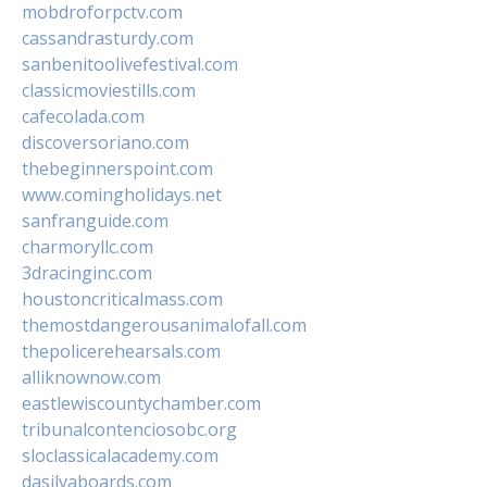
mobdroforpctv.com
cassandrasturdy.com
sanbenitoolivefestival.com
classicmoviestills.com
cafecolada.com
discoversoriano.com
thebeginnerspoint.com
www.comingholidays.net
sanfranguide.com
charmoryllc.com
3dracinginc.com
houstoncriticalmass.com
themostdangerousanimalofall.com
thepolicerehearsals.com
alliknownow.com
eastlewiscountychamber.com
tribunalcontenciosobc.org
sloclassicalacademy.com
dasilvaboards.com