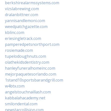
berkshirealarmssystems.com
vizslabrewing.com
dralanbittner.com
yannisandlemoni.com
weedpatchgazette.com
kblinc.com
eriesingletrack.com
pamperedpetsnorthport.com
rosiemade.com
tupelodoughnuts.com
olathekidsdentistry.com
hanleyfuneralhomeinc.com
mejorpaquetesorlando.com
1stand10sportsbarandgrill.com
w4btx.com
angelstouchnaillash.com
kabbalahacademy.net
smilondental.com
newstarcollision.com