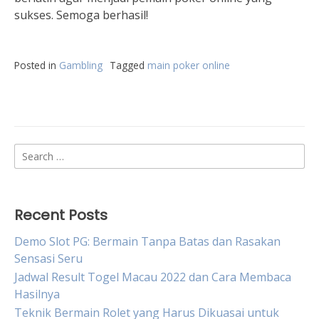
sukses. Semoga berhasil!
Posted in
Gambling
Tagged
main poker online
Search
for:
Recent Posts
Demo Slot PG: Bermain Tanpa Batas dan Rasakan
Sensasi Seru
Jadwal Result Togel Macau 2022 dan Cara Membaca
Hasilnya
Teknik Bermain Rolet yang Harus Dikuasai untuk