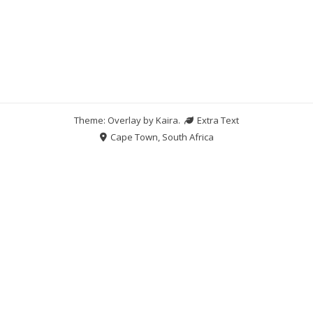
Theme: Overlay by
Kaira
.
Extra Text
Cape Town, South Africa