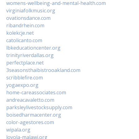
womens-wellbeing-and-mental-health.com
virginiafolkmusic.org
ovationsdance.com
ribandrhein.com
kolekcje.net
catolicanto.com
lbkeducationcenter.org
trinityriverdallas.org
perfectplace.net
3seasonsthaibistrooakland.com
scribblefire.com
yogaexpo.org
home-careassociates.com
andreacavaletto.com
parksleylivestocksupply.com
boisedharmacenter.org
color-agestores.com
wipala.org
loyola-malawi.org