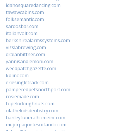
idahosquaredancing.com
tawawcabins.com
folksemantic.com
sardosbar.com
italianvolt.com
berkshirealarmssystems.com
vizslabrewing.com
dralanbittner.com
yannisandlemoni.com
weedpatchgazette.com
kblinc.com
eriesingletrack.com
pamperedpetsnorthport.com
rosiemade.com
tupelodoughnuts.com
olathekidsdentistry.com
hanleyfuneralhomeinc.com
mejorpaquetesorlando.com