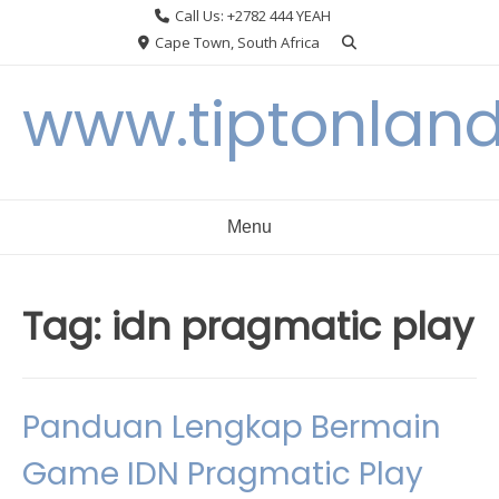
Skip
Call Us: +2782 444 YEAH
to
Cape Town, South Africa
content
www.tiptonlan
Menu
Tag:
idn pragmatic play
Panduan Lengkap Bermain
Game IDN Pragmatic Play