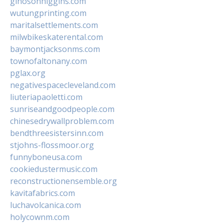
ginosonhiggins.com
wutungprinting.com
maritalsettlements.com
milwbikeskaterental.com
baymontjacksonms.com
townofaltonany.com
pglax.org
negativespacecleveland.com
liuteriapaoletti.com
sunriseandgoodpeople.com
chinesedrywallproblem.com
bendthreesistersinn.com
stjohns-flossmoor.org
funnyboneusa.com
cookiedustermusic.com
reconstructionensemble.org
kavitafabrics.com
luchavolcanica.com
holycownm.com