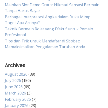
Mainkan Slot Demo Gratis: Nikmati Sensasi Bermain
Tanpa Harus Bayar
Berbagai Interpretasi Angka dalam Buku Mimpi
Togel: Apa Artinya?
Teknik Bermain Rolet yang Efektif untuk Pemain
Profesional
Tips dan Trik untuk Mendaftar di Sbobet:
Memaksimalkan Pengalaman Taruhan Anda
Archives
August 2026
(39)
July 2026
(150)
June 2026
(69)
March 2026
(3)
February 2026
(7)
January 2026
(23)