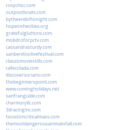
rosychicc.com
outpostboats.com
bytheendoftonight.com
hopeinthecities.org
gratefulgluttons.com
mobdroforpctv.com
cassandrasturdy.com
sanbenitoolivefestival.com
classicmoviestills.com
cafecolada.com
discoversoriano.com
thebeginnerspoint.com
www.comingholidays.net
sanfranguide.com
charmoryllc.com
3dracinginc.com
houstoncriticalmass.com
themostdangerousanimalofall.com