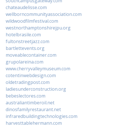
southcampusgateway.com
chateaudelisse.com
wellborncommunityassociation.com
wildwoodfilmfestival.com
westnorthamptonshirejpu.org
hotelbrasile.com
fultonstreetjazz.com
bartlettevents.org
moveablecontainer.com
grupolareina.com
www.cherryvalleymuseum.com
cotentinwebdesign.com
oldetradingpost.com
ladiesunderconstruction.org
bebeslectores.com
australiantimberoil.net
dinosfamilyrestaurant.net
infraredbuildingtechnologies.com
harvesttablehermann.com