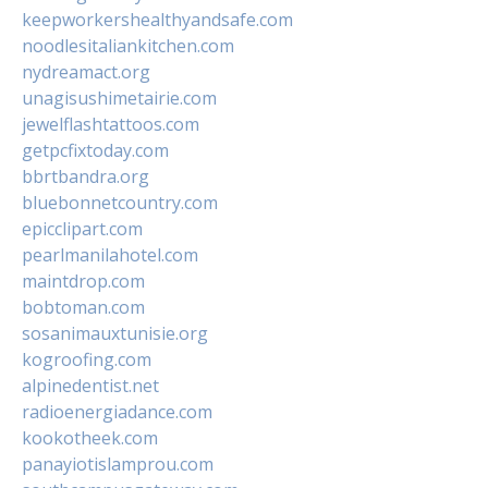
keepworkershealthyandsafe.com
noodlesitaliankitchen.com
nydreamact.org
unagisushimetairie.com
jewelflashtattoos.com
getpcfixtoday.com
bbrtbandra.org
bluebonnetcountry.com
epicclipart.com
pearlmanilahotel.com
maintdrop.com
bobtoman.com
sosanimauxtunisie.org
kogroofing.com
alpinedentist.net
radioenergiadance.com
kookotheek.com
panayiotislamprou.com