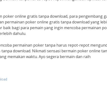
 poker online gratis tanpa download, para pengembang 
n permainan poker online gratis tanpa download yang leb
abar baik bagi para pemain yang ingin mencoba permainan p
rlebih dahulu.
n mencoba permainan poker tanpa harus repot-repot mengun
is tanpa download. Nikmati sensasi bermain poker online ta
ang memakan waktu. Ayo segera bermain dan raih
nload