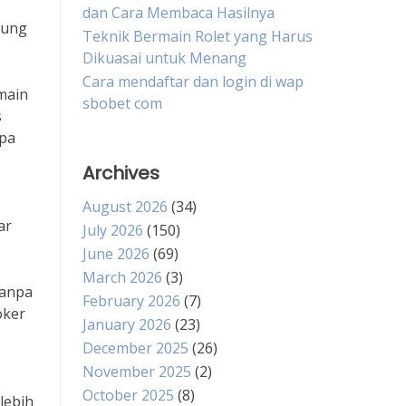
dan Cara Membaca Hasilnya
sung
Teknik Bermain Rolet yang Harus
Dikuasai untuk Menang
Cara mendaftar dan login di wap
main
sbobet com
s
npa
Archives
August 2026
(34)
ar
July 2026
(150)
June 2026
(69)
March 2026
(3)
tanpa
February 2026
(7)
oker
January 2026
(23)
December 2025
(26)
November 2025
(2)
October 2025
(8)
lebih