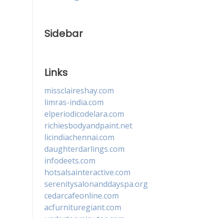
Sidebar
Links
missclaireshay.com
limras-india.com
elperiodicodelara.com
richiesbodyandpaint.net
licindiachennai.com
daughterdarlings.com
infodeets.com
hotsalsainteractive.com
serenitysalonanddayspa.org
cedarcafeonline.com
acfurnituregiant.com