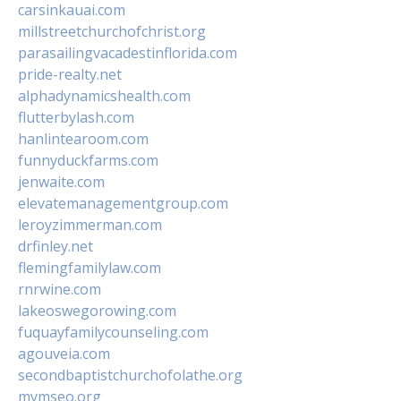
carsinkauai.com
millstreetchurchofchrist.org
parasailingvacadestinflorida.com
pride-realty.net
alphadynamicshealth.com
flutterbylash.com
hanlintearoom.com
funnyduckfarms.com
jenwaite.com
elevatemanagementgroup.com
leroyzimmerman.com
drfinley.net
flemingfamilylaw.com
rnrwine.com
lakeoswegorowing.com
fuquayfamilycounseling.com
agouveia.com
secondbaptistchurchofolathe.org
mymseo.org