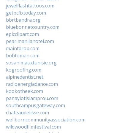
jewelflashtattoos.com
getpcfixtoday.com
bbrtbandra.org
bluebonnetcountry.com
epicclipart.com
pearlmanilahotel.com
maintdrop.com
bobtoman.com
sosanimauxtunisie.org
kogroofing.com
alpinedentist.net
radioenergiadance.com
kookotheek.com
panayiotislamprou.com
southcampusgateway.com
chateaudelisse.com
wellborncommunityassociation.com
wildwoodfilmfestival.com