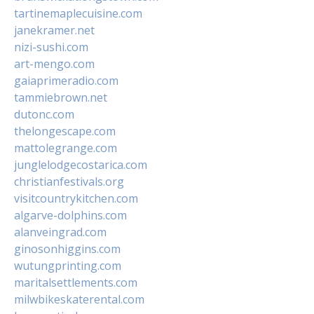
tartinemaplecuisine.com
janekramer.net
nizi-sushi.com
art-mengo.com
gaiaprimeradio.com
tammiebrown.net
dutonc.com
thelongescape.com
mattolegrange.com
junglelodgecostarica.com
christianfestivals.org
visitcountrykitchen.com
algarve-dolphins.com
alanveingrad.com
ginosonhiggins.com
wutungprinting.com
maritalsettlements.com
milwbikeskaterental.com