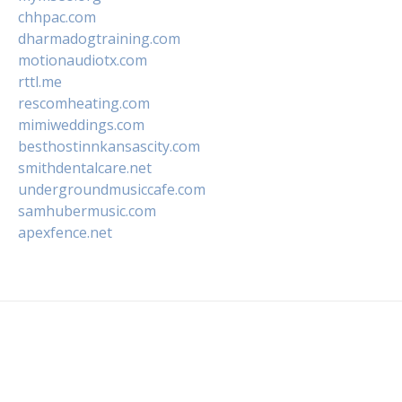
chhpac.com
dharmadogtraining.com
motionaudiotx.com
rttl.me
rescomheating.com
mimiweddings.com
besthostinnkansascity.com
smithdentalcare.net
undergroundmusiccafe.com
samhubermusic.com
apexfence.net