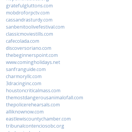
gratefulgluttons.com
mobdroforpctv.com
cassandrasturdy.com
sanbenitoolivefestival.com
classicmoviestills.com
cafecolada.com
discoversoriano.com
thebeginnerspoint.com
www.comingholidays.net
sanfranguide.com
charmoryllc.com
3dracinginc.com
houstoncriticalmass.com
themostdangerousanimalofall.com
thepolicerehearsals.com
alliknownow.com
eastlewiscountychamber.com
tribunalcontenciosobc.org