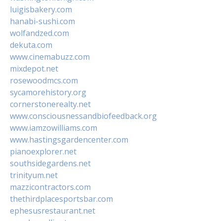
luigisbakery.com
hanabi-sushi.com
wolfandzed.com
dekuta.com
www.cinemabuzz.com
mixdepot.net
rosewoodmcs.com
sycamorehistory.org
cornerstonerealty.net
www.consciousnessandbiofeedback.org
www.iamzowilliams.com
www.hastingsgardencenter.com
pianoexplorer.net
southsidegardens.net
trinityum.net
mazzicontractors.com
thethirdplacesportsbar.com
ephesusrestaurant.net