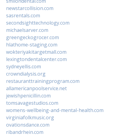
smilondental.com
newstarcollision.com
sasrentals.com
secondsighttechnology.com
michaelsarver.com
greengeckogrocer.com
hlathome-staging.com
wokteriyakitargetmall.com
lexingtondentalcenter.com
sydneyellis.com
crowndialysis.org
restauranttrainingprogram.com
allamericanpoolservice.net
jewishpenicillin.com
tomsavagestudios.com
womens-wellbeing-and-mental-health.com
virginiafolkmusic.org
ovationsdance.com
ribandrhein.com