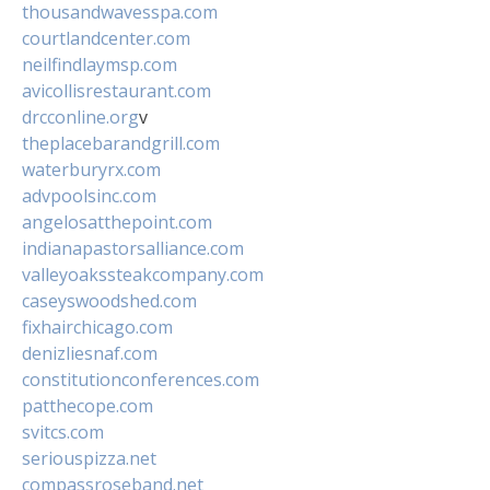
thousandwavesspa.com
courtlandcenter.com
neilfindlaymsp.com
avicollisrestaurant.com
drcconline.org
v
theplacebarandgrill.com
waterburyrx.com
advpoolsinc.com
angelosatthepoint.com
indianapastorsalliance.com
valleyoakssteakcompany.com
caseyswoodshed.com
fixhairchicago.com
denizliesnaf.com
constitutionconferences.com
patthecope.com
svitcs.com
seriouspizza.net
compassroseband.net