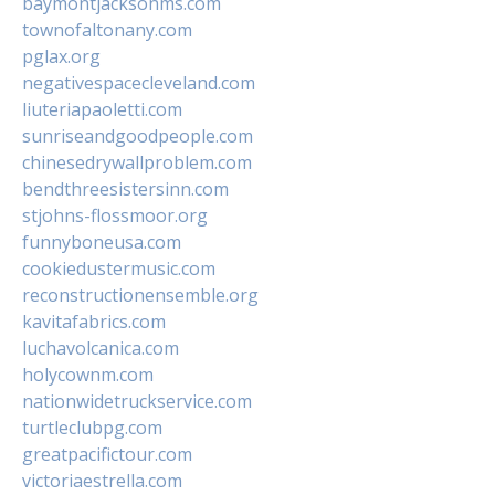
baymontjacksonms.com
townofaltonany.com
pglax.org
negativespacecleveland.com
liuteriapaoletti.com
sunriseandgoodpeople.com
chinesedrywallproblem.com
bendthreesistersinn.com
stjohns-flossmoor.org
funnyboneusa.com
cookiedustermusic.com
reconstructionensemble.org
kavitafabrics.com
luchavolcanica.com
holycownm.com
nationwidetruckservice.com
turtleclubpg.com
greatpacifictour.com
victoriaestrella.com