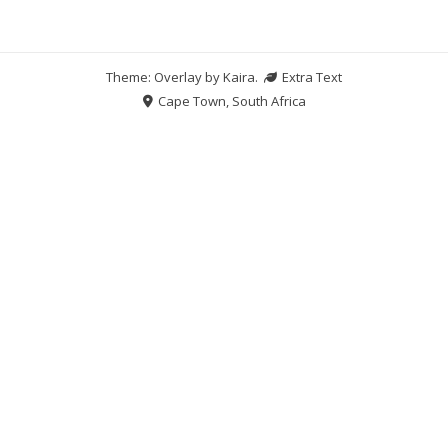
Theme: Overlay by
Kaira
.
Extra Text
Cape Town, South Africa