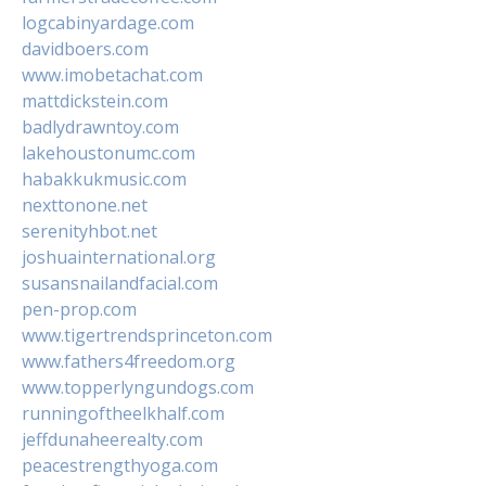
logcabinyardage.com
davidboers.com
www.imobetachat.com
mattdickstein.com
badlydrawntoy.com
lakehoustonumc.com
habakkukmusic.com
nexttonone.net
serenityhbot.net
joshuainternational.org
susansnailandfacial.com
pen-prop.com
www.tigertrendsprinceton.com
www.fathers4freedom.org
www.topperlyngundogs.com
runningoftheelkhalf.com
jeffdunaheerealty.com
peacestrengthyoga.com