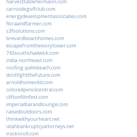
harvesttablehermann.com
carrosdegolfclub.com
energydevelopmentassociates.com
floraandfarmer.com
s3fsolutions.com
brevardbeachhomes.com
escapefromtheivorytower.com
743southchadwick.com
india-northeast.com
roofing-palmbeach.com
dontfightthefuture.com
arnoldhomesltd.com
coloredpencilcentral.com
cliftonfilmfest.com
imperialbarandlounge.com
raisedoutdoors.com
thinkwithyourheart.net
utahbankruptcyattorneys.net
irocknroll.com