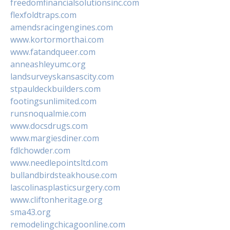
freedomfinancialsolutionsinc.com
flexfoldtraps.com
amendsracingengines.com
www.kortormorthai.com
www.fatandqueer.com
anneashleyumc.org
landsurveyskansascity.com
stpauldeckbuilders.com
footingsunlimited.com
runsnoqualmie.com
www.docsdrugs.com
www.margiesdiner.com
fdlchowder.com
www.needlepointsltd.com
bullandbirdsteakhouse.com
lascolinasplasticsurgery.com
www.cliftonheritage.org
sma43.org
remodelingchicagoonline.com