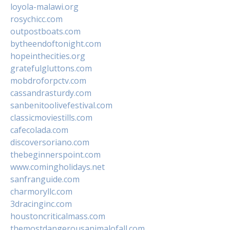
loyola-malawi.org
rosychicc.com
outpostboats.com
bytheendoftonight.com
hopeinthecities.org
gratefulgluttons.com
mobdroforpctv.com
cassandrasturdy.com
sanbenitoolivefestival.com
classicmoviestills.com
cafecolada.com
discoversoriano.com
thebeginnerspoint.com
www.comingholidays.net
sanfranguide.com
charmoryllc.com
3dracinginc.com
houstoncriticalmass.com
themostdangerousanimalofall.com