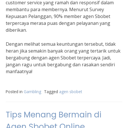
customer service yang ramah dan responsif dalam
membantu para membernya. Menurut Survey
Kepuasan Pelanggan, 90% member agen Sbobet
terpercaya merasa puas dengan pelayanan yang
diberikan.
Dengan melihat semua keuntungan tersebut, tidak
heran jika semakin banyak orang yang tertarik untuk
bergabung dengan agen Sbobet terpercaya. Jadi,
jangan ragu untuk bergabung dan rasakan sendiri
manfaatnya!
Posted in
Gambling
Tagged
agen sbobet
Tips Menang Bermain di
Agen Sbobet Online