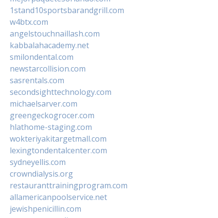
1stand10sportsbarandgrill.com
w4btx.com
angelstouchnaillash.com
kabbalahacademy.net
smilondental.com
newstarcollision.com
sasrentals.com
secondsighttechnology.com
michaelsarver.com
greengeckogrocer.com
hlathome-staging.com
wokteriyakitargetmall.com
lexingtondentalcenter.com
sydneyellis.com
crowndialysis.org
restauranttrainingprogram.com
allamericanpoolservice.net
jewishpenicillin.com