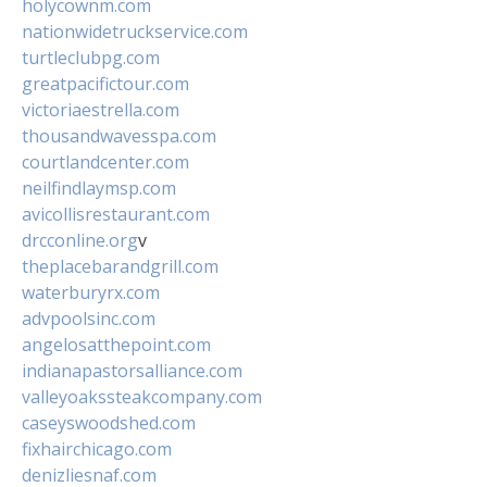
holycownm.com
nationwidetruckservice.com
turtleclubpg.com
greatpacifictour.com
victoriaestrella.com
thousandwavesspa.com
courtlandcenter.com
neilfindlaymsp.com
avicollisrestaurant.com
drcconline.org
v
theplacebarandgrill.com
waterburyrx.com
advpoolsinc.com
angelosatthepoint.com
indianapastorsalliance.com
valleyoakssteakcompany.com
caseyswoodshed.com
fixhairchicago.com
denizliesnaf.com