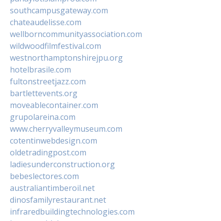
southcampusgateway.com
chateaudelisse.com
wellborncommunityassociation.com
wildwoodfilmfestival.com
westnorthamptonshirejpu.org
hotelbrasile.com
fultonstreetjazz.com
bartlettevents.org
moveablecontainer.com
grupolareina.com
www.cherryvalleymuseum.com
cotentinwebdesign.com
oldetradingpost.com
ladiesunderconstruction.org
bebeslectores.com
australiantimberoil.net
dinosfamilyrestaurant.net
infraredbuildingtechnologies.com