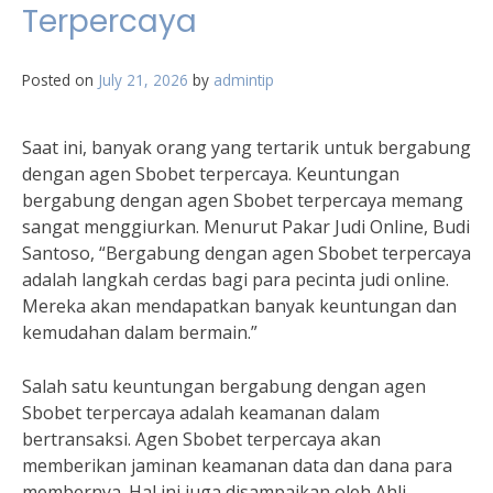
Terpercaya
Posted on
July 21, 2026
by
admintip
Saat ini, banyak orang yang tertarik untuk bergabung
dengan agen Sbobet terpercaya. Keuntungan
bergabung dengan agen Sbobet terpercaya memang
sangat menggiurkan. Menurut Pakar Judi Online, Budi
Santoso, “Bergabung dengan agen Sbobet terpercaya
adalah langkah cerdas bagi para pecinta judi online.
Mereka akan mendapatkan banyak keuntungan dan
kemudahan dalam bermain.”
Salah satu keuntungan bergabung dengan agen
Sbobet terpercaya adalah keamanan dalam
bertransaksi. Agen Sbobet terpercaya akan
memberikan jaminan keamanan data dan dana para
membernya. Hal ini juga disampaikan oleh Ahli