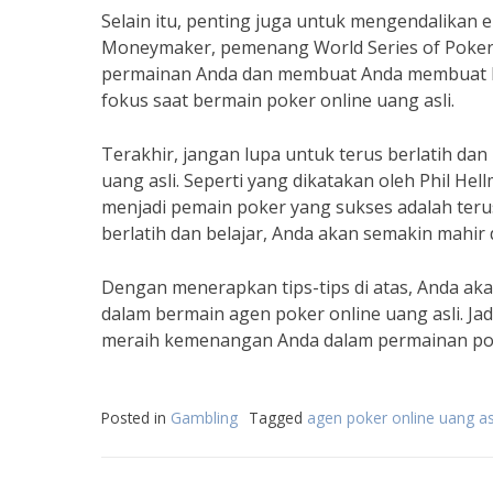
Selain itu, penting juga untuk mengendalikan 
Moneymaker, pemenang World Series of Poker 2
permainan Anda dan membuat Anda membuat kep
fokus saat bermain poker online uang asli.
Terakhir, jangan lupa untuk terus berlatih da
uang asli. Seperti yang dikatakan oleh Phil Hel
menjadi pemain poker yang sukses adalah teru
berlatih dan belajar, Anda akan semakin mahir 
Dengan menerapkan tips-tips di atas, Anda ak
dalam bermain agen poker online uang asli. Jad
meraih kemenangan Anda dalam permainan poke
Posted in
Gambling
Tagged
agen poker online uang as