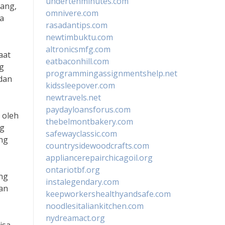
undertenminutes.com
gang,
omnivere.com
a
rasadantips.com
newtimbuktu.com
altronicsmfg.com
aat
eatbaconhill.com
g
programmingassignmentshelp.net
dan
kidssleepover.com
newtravels.net
paydayloansforus.com
 oleh
thebelmontbakery.com
ng
safewayclassic.com
ng
countrysidewoodcrafts.com
appliancerepairchicagoil.org
ontariotbf.org
ng
instalegendary.com
nan
keepworkershealthyandsafe.com
noodlesitaliankitchen.com
nydreamact.org