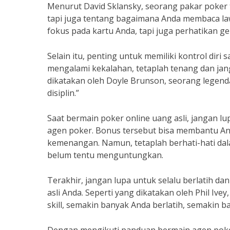
Menurut David Sklansky, seorang pakar poker 
tapi juga tentang bagaimana Anda membaca la
fokus pada kartu Anda, tapi juga perhatikan ge
Selain itu, penting untuk memiliki kontrol diri
mengalami kekalahan, tetaplah tenang dan ja
dikatakan oleh Doyle Brunson, seorang legend
disiplin.”
Saat bermain poker online uang asli, jangan 
agen poker. Bonus tersebut bisa membantu A
kemenangan. Namun, tetaplah berhati-hati da
belum tentu menguntungkan.
Terakhir, jangan lupa untuk selalu berlatih 
asli Anda. Seperti yang dikatakan oleh Phil Iv
skill, semakin banyak Anda berlatih, semakin