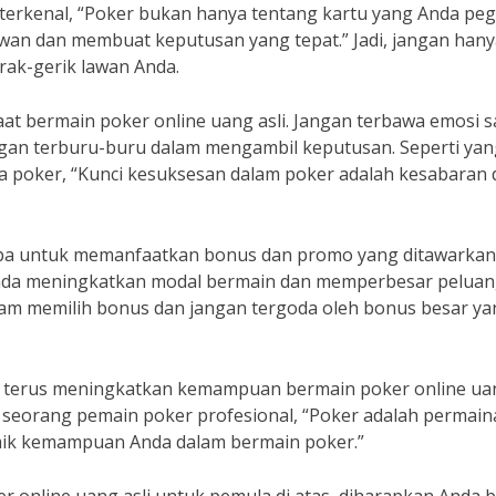
terkenal, “Poker bukan hanya tentang kartu yang Anda pe
wan dan membuat keputusan yang tepat.” Jadi, jangan hany
rak-gerik lawan Anda.
 saat bermain poker online uang asli. Jangan terbawa emosi s
ngan terburu-buru dalam mengambil keputusan. Seperti yan
a poker, “Kunci kesuksesan dalam poker adalah kesabaran 
lupa untuk memanfaatkan bonus dan promo yang ditawarkan
nda meningkatkan modal bermain dan memperbesar pelua
lam memilih bonus dan jangan tergoda oleh bonus besar ya
dan terus meningkatkan kemampuan bermain poker online ua
ey, seorang pemain poker profesional, “Poker adalah permai
 baik kemampuan Anda dalam bermain poker.”