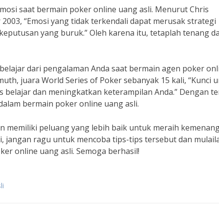
emosi saat bermain poker online uang asli. Menurut Chris
003, “Emosi yang tidak terkendali dapat merusak strategi
utusan yang buruk.” Oleh karena itu, tetaplah tenang d
n belajar dari pengalaman Anda saat bermain agen poker onl
lmuth, juara World Series of Poker sebanyak 15 kali, “Kunci 
s belajar dan meningkatkan keterampilan Anda.” Dengan te
dalam bermain poker online uang asli.
an memiliki peluang yang lebih baik untuk meraih kemenan
i, jangan ragu untuk mencoba tips-tips tersebut dan mulail
r online uang asli. Semoga berhasil!
li