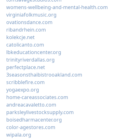
womens-wellbeing-and-mental-health.com
virginiafolkmusic.org
ovationsdance.com
ribandrhein.com
kolekcje.net
catolicanto.com
lbkeducationcenter.org
trinityriverdallas.org
perfectplace.net
3seasonsthaibistrooakland.com
scribblefire.com
yogaexpo.org
home-careassociates.com
andreacavaletto.com
parksleylivestocksupply.com
boisedharmacenter.org
color-agestores.com
wipala.org