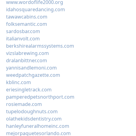
www.wordoflife2000.org
idahosquaredancing.com
tawawcabins.com
folksemantic.com
sardosbar.com
italianvolt.com
berkshirealarmssystems.com
vizslabrewing.com
dralanbittner.com
yannisandlemoni.com
weedpatchgazette.com
kblinc.com
eriesingletrack.com
pamperedpetsnorthport.com
rosiemade.com
tupelodoughnuts.com
olathekidsdentistry.com
hanleyfuneralhomeinc.com
mejorpaquetesorlando.com