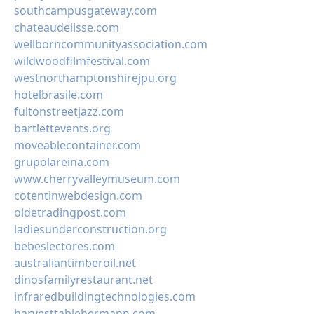
southcampusgateway.com
chateaudelisse.com
wellborncommunityassociation.com
wildwoodfilmfestival.com
westnorthamptonshirejpu.org
hotelbrasile.com
fultonstreetjazz.com
bartlettevents.org
moveablecontainer.com
grupolareina.com
www.cherryvalleymuseum.com
cotentinwebdesign.com
oldetradingpost.com
ladiesunderconstruction.org
bebeslectores.com
australiantimberoil.net
dinosfamilyrestaurant.net
infraredbuildingtechnologies.com
harvesttablehermann.com