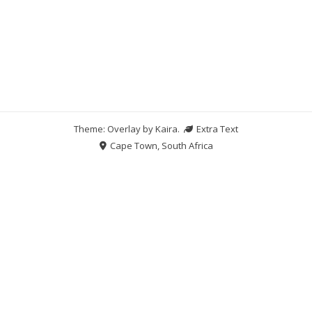
Theme: Overlay by
Kaira
.
Extra Text
Cape Town, South Africa