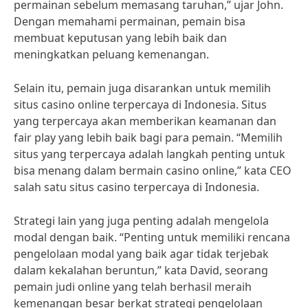
permainan sebelum memasang taruhan,” ujar John.
Dengan memahami permainan, pemain bisa
membuat keputusan yang lebih baik dan
meningkatkan peluang kemenangan.
Selain itu, pemain juga disarankan untuk memilih
situs casino online terpercaya di Indonesia. Situs
yang terpercaya akan memberikan keamanan dan
fair play yang lebih baik bagi para pemain. “Memilih
situs yang terpercaya adalah langkah penting untuk
bisa menang dalam bermain casino online,” kata CEO
salah satu situs casino terpercaya di Indonesia.
Strategi lain yang juga penting adalah mengelola
modal dengan baik. “Penting untuk memiliki rencana
pengelolaan modal yang baik agar tidak terjebak
dalam kekalahan beruntun,” kata David, seorang
pemain judi online yang telah berhasil meraih
kemenangan besar berkat strategi pengelolaan