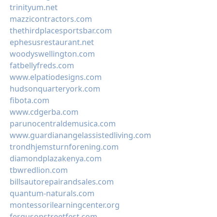
trinityum.net
mazzicontractors.com
thethirdplacesportsbar.com
ephesusrestaurant.net
woodyswellington.com
fatbellyfreds.com
www.elpatiodesigns.com
hudsonquarteryork.com
fibota.com
www.cdgerba.com
parunocentraldemusica.com
www.guardianangelassistedliving.com
trondhjemsturnforening.com
diamondplazakenya.com
tbwredlion.com
billsautorepairandsales.com
quantum-naturals.com
montessorilearningcenter.org
fergusonstreetfest.com