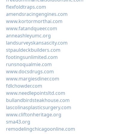
flexfoldtraps.com
amendsracingengines.com
www.kortormorthai.com
www.fatandqueer.com
anneashleyumc.org
landsurveyskansascity.com
stpauldeckbuilders.com
footingsunlimited.com
runsnoqualmie.com
www.docsdrugs.com
www.margiesdiner.com
fdlchowder.com
www.needlepointsltd.com
bullandbirdsteakhouse.com
lascolinasplasticsurgery.com
www.cliftonheritage.org
sma43.org
remodelingchicagoonline.com