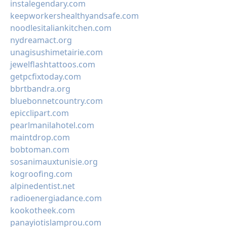
instalegendary.com
keepworkershealthyandsafe.com
noodlesitaliankitchen.com
nydreamact.org
unagisushimetairie.com
jewelflashtattoos.com
getpcfixtoday.com
bbrtbandra.org
bluebonnetcountry.com
epicclipart.com
pearlmanilahotel.com
maintdrop.com
bobtoman.com
sosanimauxtunisie.org
kogroofing.com
alpinedentist.net
radioenergiadance.com
kookotheek.com
panayiotislamprou.com