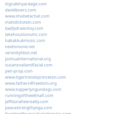
logcabinyardage.com
davidboers.com
www.imobetachat.com
mattdickstein.com
badlydrawntoy.com
lakehoustonumc.com
habakkukmusic.com
nexttonone.net
serenityhbot.net
joshuainternational.org
susansnailandfacial.com
pen-prop.com
www.tigertrendsprinceton.com
www.fathers4freedom.org
www.topperlyngundogs.com
runningoftheelkhalf.com
jeffdunaheerealty.com
peacestrengthyoga.com
freedomfinancialsolutionsinc.com