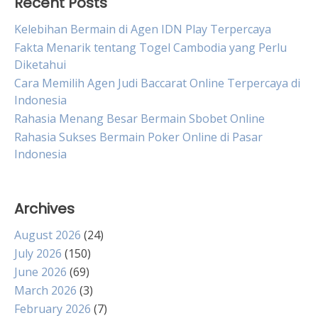
Recent Posts
Kelebihan Bermain di Agen IDN Play Terpercaya
Fakta Menarik tentang Togel Cambodia yang Perlu
Diketahui
Cara Memilih Agen Judi Baccarat Online Terpercaya di
Indonesia
Rahasia Menang Besar Bermain Sbobet Online
Rahasia Sukses Bermain Poker Online di Pasar
Indonesia
Archives
August 2026
(24)
July 2026
(150)
June 2026
(69)
March 2026
(3)
February 2026
(7)