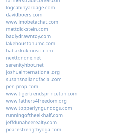
farmerstradecoffee.com
logcabinyardage.com
davidboers.com
www.imobetachat.com
mattdickstein.com
badlydrawntoy.com
lakehoustonumc.com
habakkukmusic.com
nexttonone.net
serenityhbot.net
joshuainternational.org
susansnailandfacial.com
pen-prop.com
www.tigertrendsprinceton.com
www.fathers4freedom.org
www.topperlyngundogs.com
runningoftheelkhalf.com
jeffdunaheerealty.com
peacestrengthyoga.com