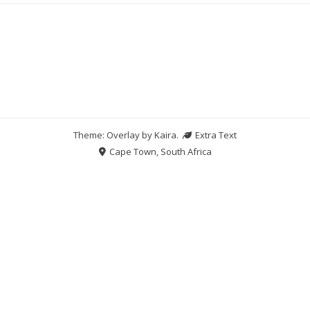
Theme: Overlay by
Kaira
.
Extra Text
Cape Town, South Africa