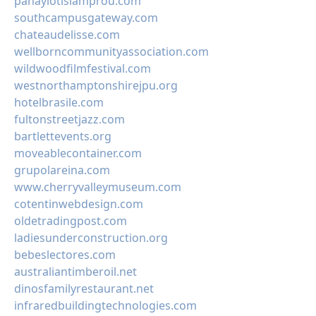
panayiotislamprou.com
southcampusgateway.com
chateaudelisse.com
wellborncommunityassociation.com
wildwoodfilmfestival.com
westnorthamptonshirejpu.org
hotelbrasile.com
fultonstreetjazz.com
bartlettevents.org
moveablecontainer.com
grupolareina.com
www.cherryvalleymuseum.com
cotentinwebdesign.com
oldetradingpost.com
ladiesunderconstruction.org
bebeslectores.com
australiantimberoil.net
dinosfamilyrestaurant.net
infraredbuildingtechnologies.com