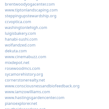
brentwoodyogacenter.com
www.tiptonlandscaping.com
steppingupstewardship.org
ccvoptica.com
washingtonlehigh.com
luigisbakery.com
hanabi-sushi.com
wolfandzed.com
dekuta.com
www.cinemabuzz.com
mixdepot.net
rosewoodmcs.com
sycamorehistory.org
cornerstonerealty.net
www.consciousnessandbiofeedback.org
www.iamzowilliams.com
www.hastingsgardencenter.com
pianoexplorer.net