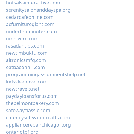
hotsalsainteractive.com
serenitysalonanddayspa.org
cedarcafeonline.com
acfurnituregiant.com
undertenminutes.com
omnivere.com
rasadantips.com
newtimbuktu.com
altronicsmfg.com
eatbaconhill.com
programmingassignmentshelp.net
kidssleepover.com
newtravels.net
paydayloansforus.com
thebelmontbakery.com
safewayclassic.com
countrysidewoodcrafts.com
appliancerepairchicagoil.org
ontariotbf.org