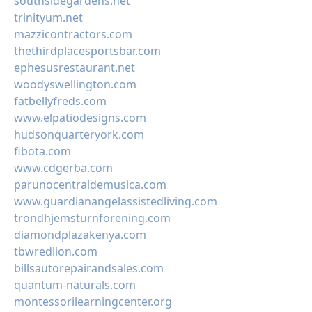
southsidegardens.net
trinityum.net
mazzicontractors.com
thethirdplacesportsbar.com
ephesusrestaurant.net
woodyswellington.com
fatbellyfreds.com
www.elpatiodesigns.com
hudsonquarteryork.com
fibota.com
www.cdgerba.com
parunocentraldemusica.com
www.guardianangelassistedliving.com
trondhjemsturnforening.com
diamondplazakenya.com
tbwredlion.com
billsautorepairandsales.com
quantum-naturals.com
montessorilearningcenter.org