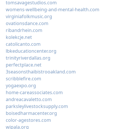
tomsavagestudios.com
womens-wellbeing-and-mental-health.com
virginiafolkmusic.org
ovationsdance.com
ribandrhein.com
kolekcje.net
catolicanto.com
lbkeducationcenter.org
trinityriverdallas.org
perfectplace.net
3seasonsthaibistrooakland.com
scribblefire.com
yogaexpo.org
home-careassociates.com
andreacavaletto.com
parksleylivestocksupply.com
boisedharmacenter.org
color-agestores.com
wipala.org