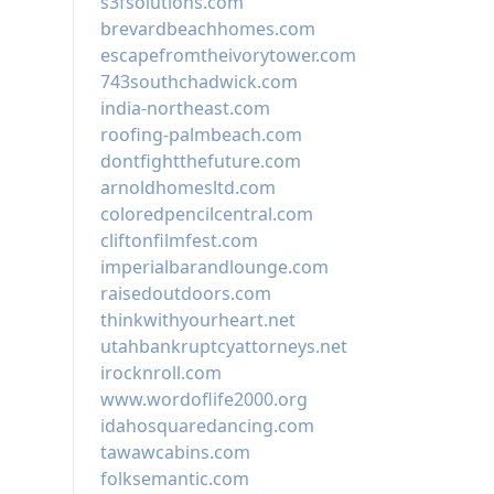
s3fsolutions.com
brevardbeachhomes.com
escapefromtheivorytower.com
743southchadwick.com
india-northeast.com
roofing-palmbeach.com
dontfightthefuture.com
arnoldhomesltd.com
coloredpencilcentral.com
cliftonfilmfest.com
imperialbarandlounge.com
raisedoutdoors.com
thinkwithyourheart.net
utahbankruptcyattorneys.net
irocknroll.com
www.wordoflife2000.org
idahosquaredancing.com
tawawcabins.com
folksemantic.com