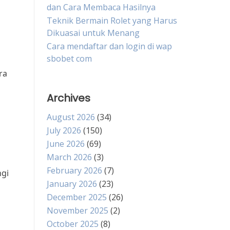
dan Cara Membaca Hasilnya
Teknik Bermain Rolet yang Harus
Dikuasai untuk Menang
Cara mendaftar dan login di wap
sbobet com
ra
Archives
August 2026
(34)
July 2026
(150)
June 2026
(69)
March 2026
(3)
February 2026
(7)
ngi
January 2026
(23)
December 2025
(26)
November 2025
(2)
October 2025
(8)