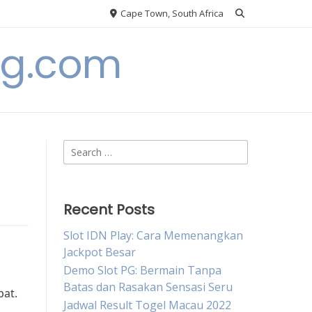
Cape Town, South Africa
ng.com
Search
for:
Recent Posts
Slot IDN Play: Cara Memenangkan
Jackpot Besar
Demo Slot PG: Bermain Tanpa
Batas dan Rasakan Sensasi Seru
pat.
Jadwal Result Togel Macau 2022