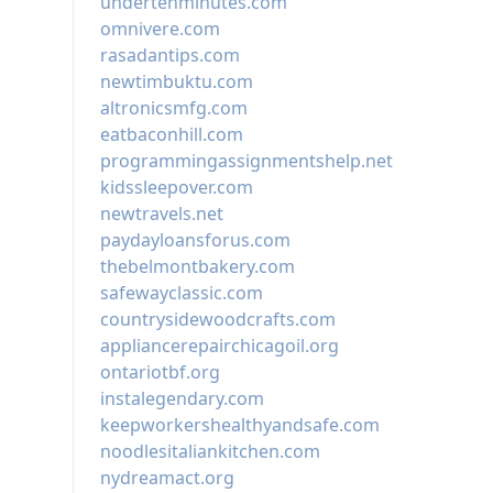
undertenminutes.com
omnivere.com
rasadantips.com
newtimbuktu.com
altronicsmfg.com
eatbaconhill.com
programmingassignmentshelp.net
kidssleepover.com
newtravels.net
paydayloansforus.com
thebelmontbakery.com
safewayclassic.com
countrysidewoodcrafts.com
appliancerepairchicagoil.org
ontariotbf.org
instalegendary.com
keepworkershealthyandsafe.com
noodlesitaliankitchen.com
nydreamact.org