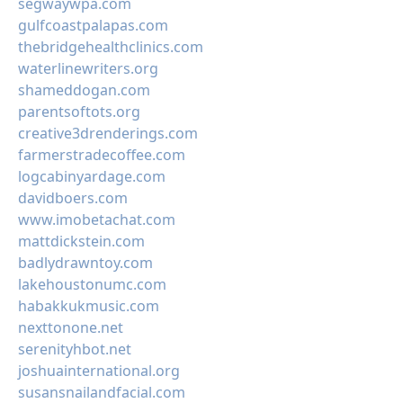
segwaywpa.com
gulfcoastpalapas.com
thebridgehealthclinics.com
waterlinewriters.org
shameddogan.com
parentsoftots.org
creative3drenderings.com
farmerstradecoffee.com
logcabinyardage.com
davidboers.com
www.imobetachat.com
mattdickstein.com
badlydrawntoy.com
lakehoustonumc.com
habakkukmusic.com
nexttonone.net
serenityhbot.net
joshuainternational.org
susansnailandfacial.com