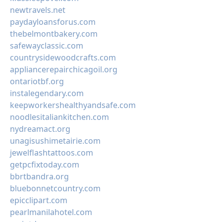
newtravels.net
paydayloansforus.com
thebelmontbakery.com
safewayclassic.com
countrysidewoodcrafts.com
appliancerepairchicagoil.org
ontariotbf.org
instalegendary.com
keepworkershealthyandsafe.com
noodlesitaliankitchen.com
nydreamact.org
unagisushimetairie.com
jewelflashtattoos.com
getpcfixtoday.com
bbrtbandra.org
bluebonnetcountry.com
epicclipart.com
pearlmanilahotel.com