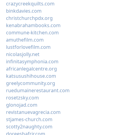
crazycreekquilts.com
binkdavies.com
christchurchpdx.org
kenabrahambooks.com
commune-kitchen.com
amuthefilm.com
lustforlovefilm.com
nicolasjolly.net
infinitasymphonia.com
africanlegalcentre.org
katsusushihouse.com
greelycommunity.org
ruedumainerestaurant.com
rosetzsky.com
glonojad.com
revistanuevagrecia.com
stjames-church.com
scotty2naughty.com
doreeshafrir.com