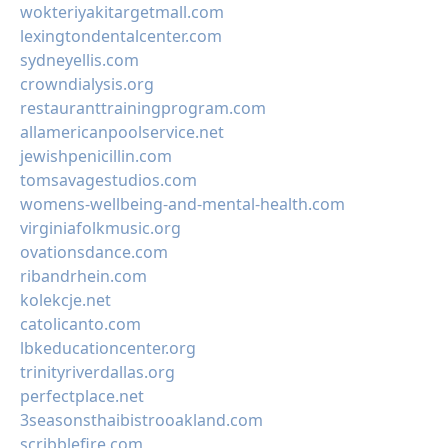
wokteriyakitargetmall.com
lexingtondentalcenter.com
sydneyellis.com
crowndialysis.org
restauranttrainingprogram.com
allamericanpoolservice.net
jewishpenicillin.com
tomsavagestudios.com
womens-wellbeing-and-mental-health.com
virginiafolkmusic.org
ovationsdance.com
ribandrhein.com
kolekcje.net
catolicanto.com
lbkeducationcenter.org
trinityriverdallas.org
perfectplace.net
3seasonsthaibistrooakland.com
scribblefire.com