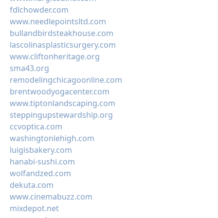
fdlchowder.com
www.needlepointsltd.com
bullandbirdsteakhouse.com
lascolinasplasticsurgery.com
www.cliftonheritage.org
sma43.org
remodelingchicagoonline.com
brentwoodyogacenter.com
www.tiptonlandscaping.com
steppingupstewardship.org
ccvoptica.com
washingtonlehigh.com
luigisbakery.com
hanabi-sushi.com
wolfandzed.com
dekuta.com
www.cinemabuzz.com
mixdepot.net