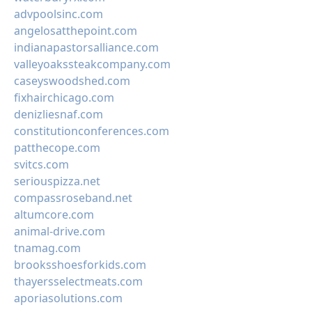
advpoolsinc.com
angelosatthepoint.com
indianapastorsalliance.com
valleyoakssteakcompany.com
caseyswoodshed.com
fixhairchicago.com
denizliesnaf.com
constitutionconferences.com
patthecope.com
svitcs.com
seriouspizza.net
compassroseband.net
altumcore.com
animal-drive.com
tnamag.com
brooksshoesforkids.com
thayersselectmeats.com
aporiasolutions.com