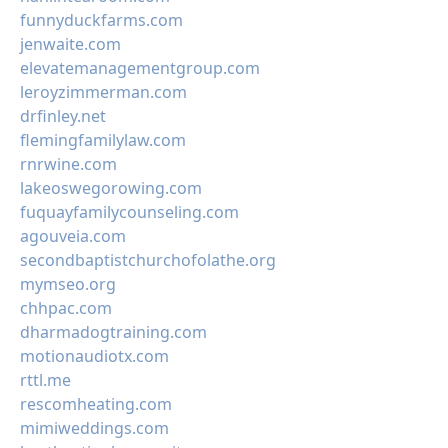
funnyduckfarms.com
jenwaite.com
elevatemanagementgroup.com
leroyzimmerman.com
drfinley.net
flemingfamilylaw.com
rnrwine.com
lakeoswegorowing.com
fuquayfamilycounseling.com
agouveia.com
secondbaptistchurchofolathe.org
mymseo.org
chhpac.com
dharmadogtraining.com
motionaudiotx.com
rttl.me
rescomheating.com
mimiweddings.com