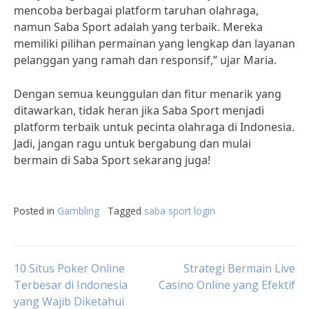
mencoba berbagai platform taruhan olahraga,
namun Saba Sport adalah yang terbaik. Mereka
memiliki pilihan permainan yang lengkap dan layanan
pelanggan yang ramah dan responsif,” ujar Maria.
Dengan semua keunggulan dan fitur menarik yang
ditawarkan, tidak heran jika Saba Sport menjadi
platform terbaik untuk pecinta olahraga di Indonesia.
Jadi, jangan ragu untuk bergabung dan mulai
bermain di Saba Sport sekarang juga!
Posted in
Gambling
Tagged
saba sport login
Post
10 Situs Poker Online
Strategi Bermain Live
Terbesar di Indonesia
Casino Online yang Efektif
yang Wajib Diketahui