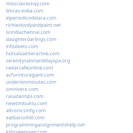
missclaireshay.com
limras-india.com
elperiodicodelara.com
richiesbodyandpaint.net
licindiachennai.com
daughterdarlings.com
infodeets.com
hotsalsainteractive.com
serenitysalonanddayspa.org
cedarcafeonline.com
acfurnituregiant.com
undertenminutes.com
omnivere.com
rasadantips.com
newtimbuktu.com
altronicsmfg.com
eatbaconhill.com
programmingassignmentshelp.net
kidssleepover.com