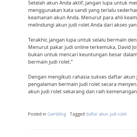
Setelah akun Anda aktif, jangan lupa untuk me
menggunakan kata sandi yang terlalu sederha
keamanan akun Anda. Menurut para ahli keama
melindungi akun judi rolet Anda dari akses yan
Terakhir, jangan lupa untuk selalu bermain de
Menurut pakar judi online terkemuka, David Jo
bukan untuk mencari keuntungan besar dalam w
bermain judi rolet.”
Dengan mengikuti rahasia sukses daftar akun 
pengalaman bermain judi rolet secara menyena
akun judi rolet sekarang dan raih kemenangan
Posted in
Gambling
Tagged
daftar akun judi rolet