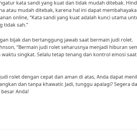
ngatur kata sandi yang kuat dan tidak mudah ditebak. Hind
na atau mudah ditebak, karena hal ini dapat membahayak
nan online, “Kata sandi yang kuat adalah kunci utama unt
g tidak sah.”
ngan bijak dan bertanggung jawab saat bermain judi rolet.
hnson, “Bermain judi rolet seharusnya menjadi hiburan se
aktu singkat. Selalu tetap tenang dan kontrol emosi saat
judi rolet dengan cepat dan aman di atas, Anda dapat men
ngkan dan tanpa khawatir. Jadi, tunggu apalagi? Segera da
 besar Anda!