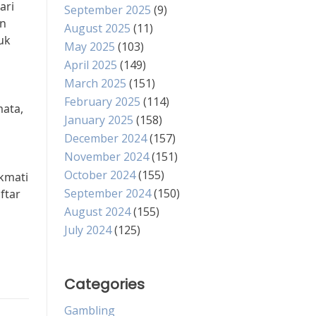
ari
September 2025
(9)
an
August 2025
(11)
uk
May 2025
(103)
April 2025
(149)
March 2025
(151)
February 2025
(114)
mata,
January 2025
(158)
December 2024
(157)
November 2024
(151)
October 2024
(155)
ikmati
September 2024
(150)
ftar
August 2024
(155)
July 2024
(125)
Categories
Gambling