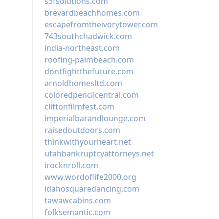
s3fsolutions.com
brevardbeachhomes.com
escapefromtheivorytower.com
743southchadwick.com
india-northeast.com
roofing-palmbeach.com
dontfightthefuture.com
arnoldhomesltd.com
coloredpencilcentral.com
cliftonfilmfest.com
imperialbarandlounge.com
raisedoutdoors.com
thinkwithyourheart.net
utahbankruptcyattorneys.net
irocknroll.com
www.wordoflife2000.org
idahosquaredancing.com
tawawcabins.com
folksemantic.com