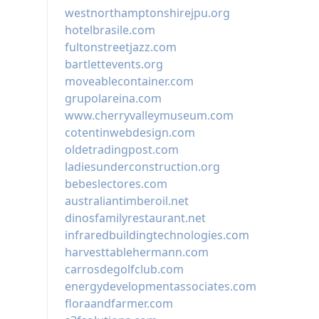
westnorthamptonshirejpu.org
hotelbrasile.com
fultonstreetjazz.com
bartlettevents.org
moveablecontainer.com
grupolareina.com
www.cherryvalleymuseum.com
cotentinwebdesign.com
oldetradingpost.com
ladiesunderconstruction.org
bebeslectores.com
australiantimberoil.net
dinosfamilyrestaurant.net
infraredbuildingtechnologies.com
harvesttablehermann.com
carrosdegolfclub.com
energydevelopmentassociates.com
floraandfarmer.com