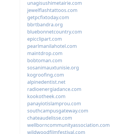
unagisushimetairie.com
jewelflashtattoos.com
getpcfixtoday.com
bbrtbandra.org
bluebonnetcountry.com
epicclipart.com
pearlmanilahotel.com
maintdrop.com
bobtoman.com
sosanimauxtunisie.org
kogroofing.com
alpinedentist.net
radioenergiadance.com
kookotheek.com
panayiotislamprou.com
southcampusgateway.com
chateaudelisse.com
wellborncommunityassociation.com
wildwoodfilmfestival.com