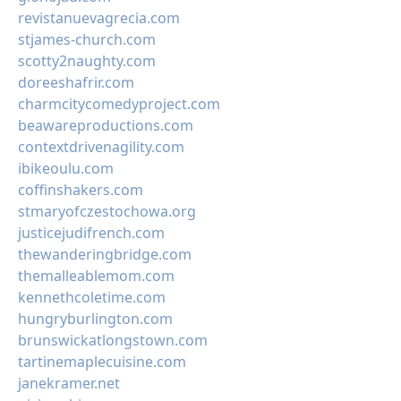
revistanuevagrecia.com
stjames-church.com
scotty2naughty.com
doreeshafrir.com
charmcitycomedyproject.com
beawareproductions.com
contextdrivenagility.com
ibikeoulu.com
coffinshakers.com
stmaryofczestochowa.org
justicejudifrench.com
thewanderingbridge.com
themalleablemom.com
kennethcoletime.com
hungryburlington.com
brunswickatlongstown.com
tartinemaplecuisine.com
janekramer.net