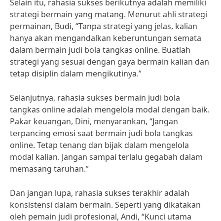
Selain itu, rahasia sukses berikutnya adalah memiliki
strategi bermain yang matang. Menurut ahli strategi
permainan, Budi, “Tanpa strategi yang jelas, kalian
hanya akan mengandalkan keberuntungan semata
dalam bermain judi bola tangkas online. Buatlah
strategi yang sesuai dengan gaya bermain kalian dan
tetap disiplin dalam mengikutinya.”
Selanjutnya, rahasia sukses bermain judi bola
tangkas online adalah mengelola modal dengan baik.
Pakar keuangan, Dini, menyarankan, “Jangan
terpancing emosi saat bermain judi bola tangkas
online. Tetap tenang dan bijak dalam mengelola
modal kalian. Jangan sampai terlalu gegabah dalam
memasang taruhan.”
Dan jangan lupa, rahasia sukses terakhir adalah
konsistensi dalam bermain. Seperti yang dikatakan
oleh pemain judi profesional, Andi, “Kunci utama