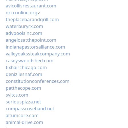
avicollisrestaurant.com
drcconline.org
v
theplacebarandgrill.com
waterburyrx.com
advpoolsinc.com
angelosatthepoint.com
indianapastorsalliance.com
valleyoakssteakcompany.com
caseyswoodshed.com
fixhairchicago.com
denizliesnaf.com
constitutionconferences.com
patthecope.com
svitcs.com
seriouspizza.net
compassroseband.net
altumcore.com
animal-drive.com