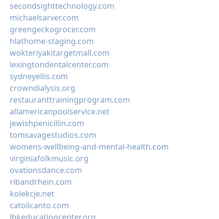
secondsighttechnology.com
michaelsarver.com
greengeckogrocer.com
hlathome-staging.com
wokteriyakitargetmall.com
lexingtondentalcenter.com
sydneyellis.com
crowndialysis.org
restauranttrainingprogram.com
allamericanpoolservice.net
jewishpenicillin.com
tomsavagestudios.com
womens-wellbeing-and-mental-health.com
virginiafolkmusic.org
ovationsdance.com
ribandrhein.com
kolekcje.net
catolicanto.com
lbkeducationcenter.org