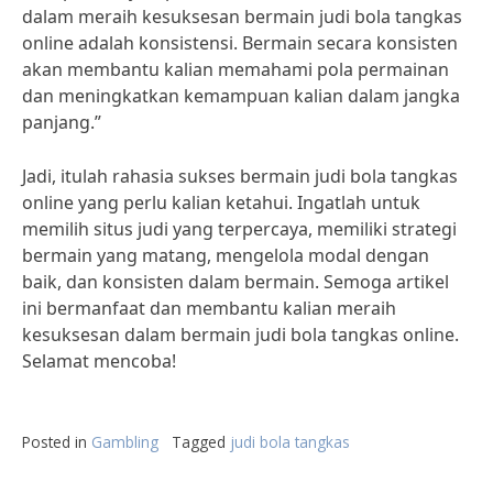
dalam meraih kesuksesan bermain judi bola tangkas
online adalah konsistensi. Bermain secara konsisten
akan membantu kalian memahami pola permainan
dan meningkatkan kemampuan kalian dalam jangka
panjang.”
Jadi, itulah rahasia sukses bermain judi bola tangkas
online yang perlu kalian ketahui. Ingatlah untuk
memilih situs judi yang terpercaya, memiliki strategi
bermain yang matang, mengelola modal dengan
baik, dan konsisten dalam bermain. Semoga artikel
ini bermanfaat dan membantu kalian meraih
kesuksesan dalam bermain judi bola tangkas online.
Selamat mencoba!
Posted in
Gambling
Tagged
judi bola tangkas