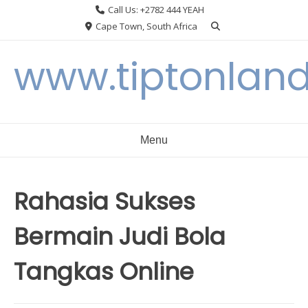
Skip
Call Us: +2782 444 YEAH
to
Cape Town, South Africa
content
www.tiptonlan
Menu
Rahasia Sukses
Bermain Judi Bola
Tangkas Online