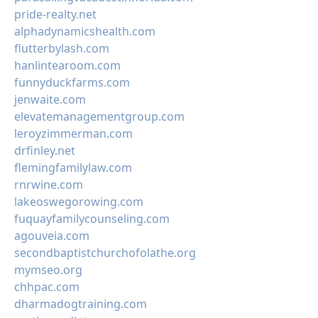
pride-realty.net
alphadynamicshealth.com
flutterbylash.com
hanlintearoom.com
funnyduckfarms.com
jenwaite.com
elevatemanagementgroup.com
leroyzimmerman.com
drfinley.net
flemingfamilylaw.com
rnrwine.com
lakeoswegorowing.com
fuquayfamilycounseling.com
agouveia.com
secondbaptistchurchofolathe.org
mymseo.org
chhpac.com
dharmadogtraining.com