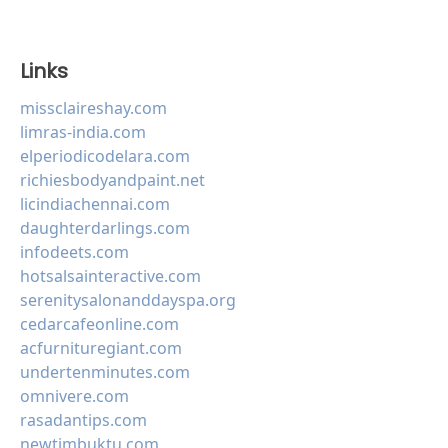
Links
missclaireshay.com
limras-india.com
elperiodicodelara.com
richiesbodyandpaint.net
licindiachennai.com
daughterdarlings.com
infodeets.com
hotsalsainteractive.com
serenitysalonanddayspa.org
cedarcafeonline.com
acfurnituregiant.com
undertenminutes.com
omnivere.com
rasadantips.com
newtimbuktu.com