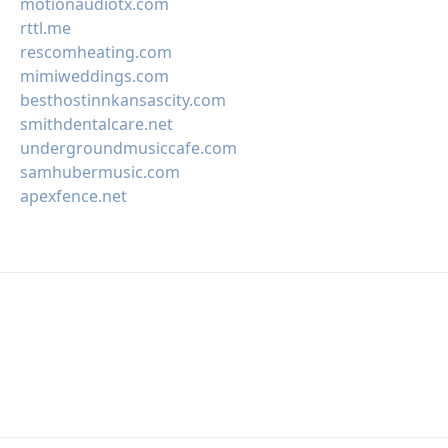
motionaudiotx.com
rttl.me
rescomheating.com
mimiweddings.com
besthostinnkansascity.com
smithdentalcare.net
undergroundmusiccafe.com
samhubermusic.com
apexfence.net