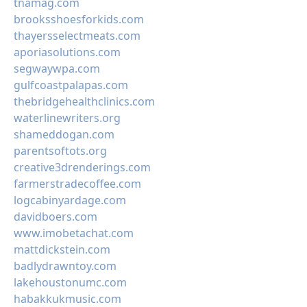
tnamag.com
brooksshoesforkids.com
thayersselectmeats.com
aporiasolutions.com
segwaywpa.com
gulfcoastpalapas.com
thebridgehealthclinics.com
waterlinewriters.org
shameddogan.com
parentsoftots.org
creative3drenderings.com
farmerstradecoffee.com
logcabinyardage.com
davidboers.com
www.imobetachat.com
mattdickstein.com
badlydrawntoy.com
lakehoustonumc.com
habakkukmusic.com