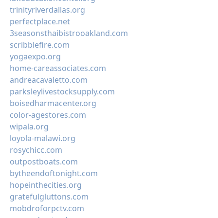
trinityriverdallas.org
perfectplace.net
3seasonsthaibistrooakland.com
scribblefire.com
yogaexpo.org
home-careassociates.com
andreacavaletto.com
parksleylivestocksupply.com
boisedharmacenter.org
color-agestores.com
wipala.org
loyola-malawi.org
rosychicc.com
outpostboats.com
bytheendoftonight.com
hopeinthecities.org
gratefulgluttons.com
mobdroforpctv.com