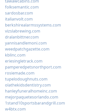
tawawcabins.com
folksemantic.com
sardosbar.com
italianvolt.com
berkshirealarmssystems.com
vizslabrewing.com
dralanbittner.com
yannisandlemoni.com
weedpatchgazette.com
kblinc.com
eriesingletrack.com
pamperedpetsnorthport.com
rosiemade.com
tupelodoughnuts.com
olathekidsdentistry.com
hanleyfuneralhomeinc.com
mejorpaquetesorlando.com
1stand10sportsbarandgrill.com
w4btx.com