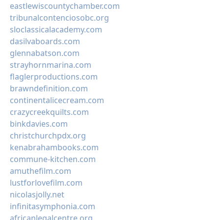
eastlewiscountychamber.com
tribunalcontenciosobc.org
sloclassicalacademy.com
dasilvaboards.com
glennabatson.com
strayhornmarina.com
flaglerproductions.com
brawndefinition.com
continentalicecream.com
crazycreekquilts.com
binkdavies.com
christchurchpdx.org
kenabrahambooks.com
commune-kitchen.com
amuthefilm.com
lustforlovefilm.com
nicolasjolly.net
infinitasymphonia.com
africanlegalcentre.org