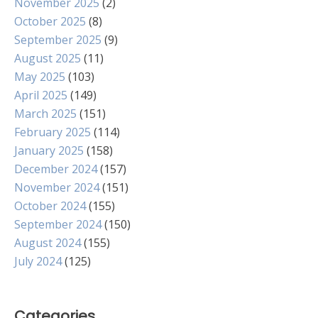
November 2025
(2)
October 2025
(8)
September 2025
(9)
August 2025
(11)
May 2025
(103)
April 2025
(149)
March 2025
(151)
February 2025
(114)
January 2025
(158)
December 2024
(157)
November 2024
(151)
October 2024
(155)
September 2024
(150)
August 2024
(155)
July 2024
(125)
Categories