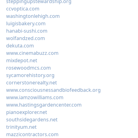
steppingupstewardship.org
ccvoptica.com
washingtonlehigh.com
luigisbakery.com
hanabi-sushi.com
wolfandzed.com
dekuta.com
www.cinemabuzz.com
mixdepot.net
rosewoodmcs.com
sycamorehistory.org
cornerstonerealty.net
www.consciousnessandbiofeedback.org
www.iamzowilliams.com
www.hastingsgardencenter.com
pianoexplorer.net
southsidegardens.net
trinityum.net
mazzicontractors.com