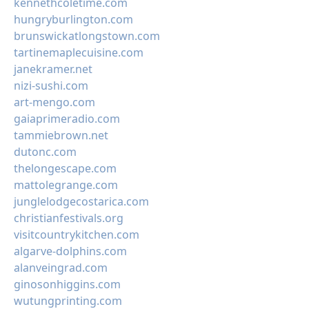
kennethcoletime.com
hungryburlington.com
brunswickatlongstown.com
tartinemaplecuisine.com
janekramer.net
nizi-sushi.com
art-mengo.com
gaiaprimeradio.com
tammiebrown.net
dutonc.com
thelongescape.com
mattolegrange.com
junglelodgecostarica.com
christianfestivals.org
visitcountrykitchen.com
algarve-dolphins.com
alanveingrad.com
ginosonhiggins.com
wutungprinting.com