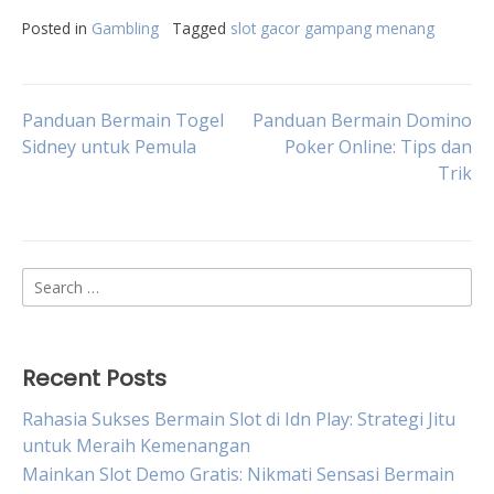
Posted in
Gambling
Tagged
slot gacor gampang menang
Post
Panduan Bermain Togel
Panduan Bermain Domino
Sidney untuk Pemula
Poker Online: Tips dan
Trik
navigation
Search
for:
Recent Posts
Rahasia Sukses Bermain Slot di Idn Play: Strategi Jitu
untuk Meraih Kemenangan
Mainkan Slot Demo Gratis: Nikmati Sensasi Bermain