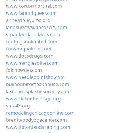
www.kortormorthai.com
www.fatandqueer.com
anneashleyumc.org
landsurveyskansascity.com
stpauldeckbuilders.com
footingsunlimited.com
runsnoqualmie.com
www.docsdrugs.com
www.margiesdiner.com
fdlchowder.com
www.needlepointsltd.com
bullandbirdsteakhouse.com
lascolinasplasticsurgery.com
www.cliftonheritage.org
sma43.org
remodelingchicagoonline.com
brentwoodyogacenter.com
www.tiptonlandscaping.com