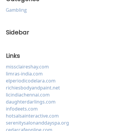
Gambling
Sidebar
Links
missclaireshay.com
limras-india.com
elperiodicodelara.com
richiesbodyandpaint.net
licindiachennai.com
daughterdarlings.com
infodeets.com
hotsalsainteractive.com
serenitysalonanddayspa.org
cedarcafeonline.com