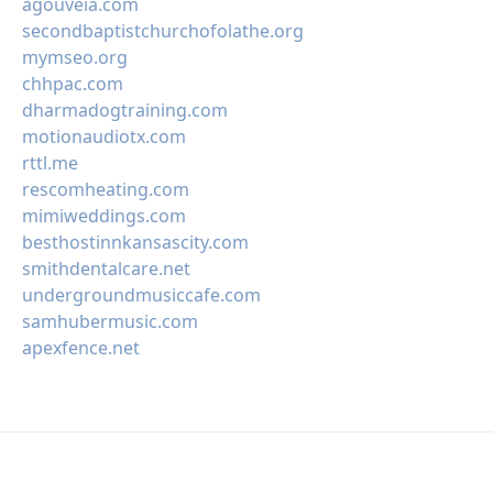
agouveia.com
secondbaptistchurchofolathe.org
mymseo.org
chhpac.com
dharmadogtraining.com
motionaudiotx.com
rttl.me
rescomheating.com
mimiweddings.com
besthostinnkansascity.com
smithdentalcare.net
undergroundmusiccafe.com
samhubermusic.com
apexfence.net