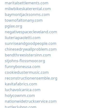
maritalsettlements.com
milwbikeskaterental.com
baymontjacksonms.com
townofaltonany.com
pglax.org
negativespacecleveland.com
liuteriapaoletti.com
sunriseandgoodpeople.com
chinesedrywallproblem.com
bendthreesistersinn.com
stjohns-flossmoor.org
funnyboneusa.com
cookiedustermusic.com
reconstructionensemble.org
kavitafabrics.com
luchavolcanica.com
holycownm.com
nationwidetruckservice.com
turtleclubpg.com