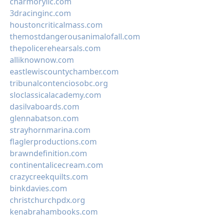
charmoryllc.com
3dracinginc.com
houstoncriticalmass.com
themostdangerousanimalofall.com
thepolicerehearsals.com
alliknownow.com
eastlewiscountychamber.com
tribunalcontenciosobc.org
sloclassicalacademy.com
dasilvaboards.com
glennabatson.com
strayhornmarina.com
flaglerproductions.com
brawndefinition.com
continentalicecream.com
crazycreekquilts.com
binkdavies.com
christchurchpdx.org
kenabrahambooks.com