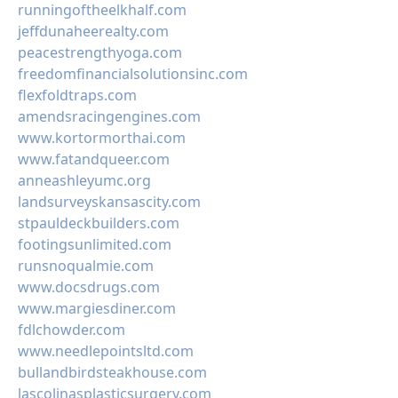
runningoftheelkhalf.com
jeffdunaheerealty.com
peacestrengthyoga.com
freedomfinancialsolutionsinc.com
flexfoldtraps.com
amendsracingengines.com
www.kortormorthai.com
www.fatandqueer.com
anneashleyumc.org
landsurveyskansascity.com
stpauldeckbuilders.com
footingsunlimited.com
runsnoqualmie.com
www.docsdrugs.com
www.margiesdiner.com
fdlchowder.com
www.needlepointsltd.com
bullandbirdsteakhouse.com
lascolinasplasticsurgery.com