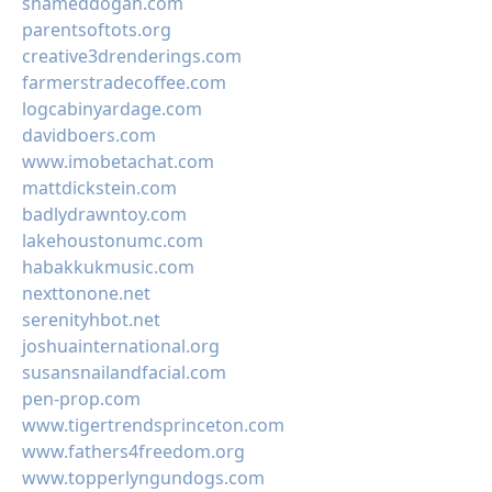
shameddogan.com
parentsoftots.org
creative3drenderings.com
farmerstradecoffee.com
logcabinyardage.com
davidboers.com
www.imobetachat.com
mattdickstein.com
badlydrawntoy.com
lakehoustonumc.com
habakkukmusic.com
nexttonone.net
serenityhbot.net
joshuainternational.org
susansnailandfacial.com
pen-prop.com
www.tigertrendsprinceton.com
www.fathers4freedom.org
www.topperlyngundogs.com