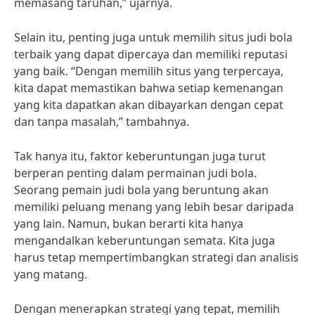
memasang taruhan,” ujarnya.
Selain itu, penting juga untuk memilih situs judi bola
terbaik yang dapat dipercaya dan memiliki reputasi
yang baik. “Dengan memilih situs yang terpercaya,
kita dapat memastikan bahwa setiap kemenangan
yang kita dapatkan akan dibayarkan dengan cepat
dan tanpa masalah,” tambahnya.
Tak hanya itu, faktor keberuntungan juga turut
berperan penting dalam permainan judi bola.
Seorang pemain judi bola yang beruntung akan
memiliki peluang menang yang lebih besar daripada
yang lain. Namun, bukan berarti kita hanya
mengandalkan keberuntungan semata. Kita juga
harus tetap mempertimbangkan strategi dan analisis
yang matang.
Dengan menerapkan strategi yang tepat, memilih