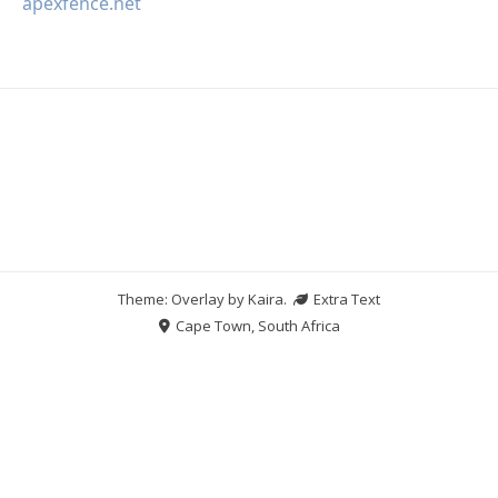
apexfence.net
Theme: Overlay by
Kaira
.
Extra Text
Cape Town, South Africa