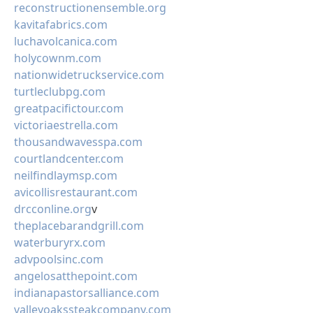
reconstructionensemble.org
kavitafabrics.com
luchavolcanica.com
holycownm.com
nationwidetruckservice.com
turtleclubpg.com
greatpacifictour.com
victoriaestrella.com
thousandwavesspa.com
courtlandcenter.com
neilfindlaymsp.com
avicollisrestaurant.com
drcconline.org
v
theplacebarandgrill.com
waterburyrx.com
advpoolsinc.com
angelosatthepoint.com
indianapastorsalliance.com
valleyoakssteakcompany.com