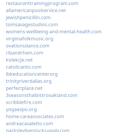
restauranttrainingprogram.com
allamericanpoolservice.net
jewishpenicillin.com
tomsavagestudios.com
womens-wellbeing-and-mental-health.com
virginiafolkmusic.org
ovationsdance.com
ribandrhein.com
kolekcje.net
catolicanto.com
lbkeducationcenter.org
trinityriverdallas.org
perfectplace.net
3seasonsthaibistrooakland.com
scribblefire.com
yogaexpo.org
home-careassociates.com
andreacavaletto.com
parksleylivestocksupply.com