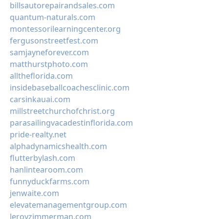
billsautorepairandsales.com
quantum-naturals.com
montessorilearningcenter.org
fergusonstreetfest.com
samjayneforever.com
matthurstphoto.com
alltheflorida.com
insidebaseballcoachesclinic.com
carsinkauai.com
millstreetchurchofchrist.org
parasailingvacadestinflorida.com
pride-realty.net
alphadynamicshealth.com
flutterbylash.com
hanlintearoom.com
funnyduckfarms.com
jenwaite.com
elevatemanagementgroup.com
leroyzimmerman.com