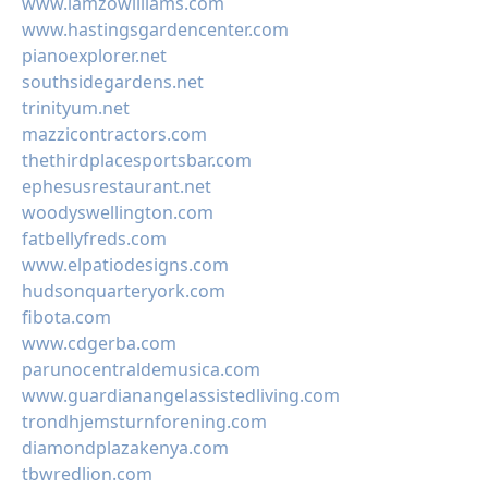
www.iamzowilliams.com
www.hastingsgardencenter.com
pianoexplorer.net
southsidegardens.net
trinityum.net
mazzicontractors.com
thethirdplacesportsbar.com
ephesusrestaurant.net
woodyswellington.com
fatbellyfreds.com
www.elpatiodesigns.com
hudsonquarteryork.com
fibota.com
www.cdgerba.com
parunocentraldemusica.com
www.guardianangelassistedliving.com
trondhjemsturnforening.com
diamondplazakenya.com
tbwredlion.com