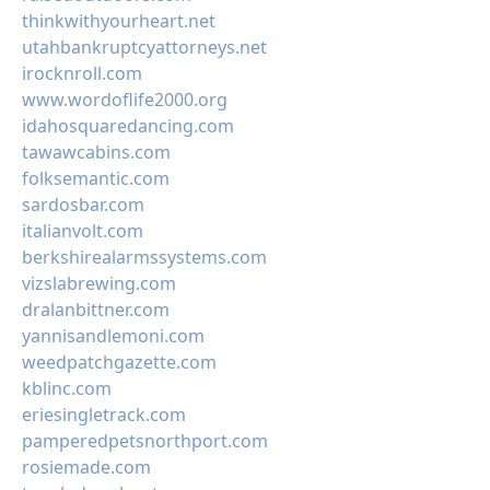
thinkwithyourheart.net
utahbankruptcyattorneys.net
irocknroll.com
www.wordoflife2000.org
idahosquaredancing.com
tawawcabins.com
folksemantic.com
sardosbar.com
italianvolt.com
berkshirealarmssystems.com
vizslabrewing.com
dralanbittner.com
yannisandlemoni.com
weedpatchgazette.com
kblinc.com
eriesingletrack.com
pamperedpetsnorthport.com
rosiemade.com