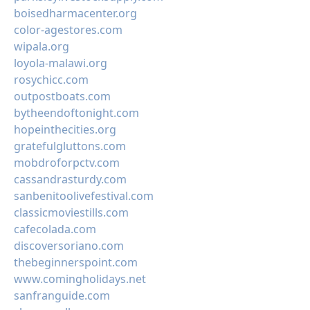
boisedharmacenter.org
color-agestores.com
wipala.org
loyola-malawi.org
rosychicc.com
outpostboats.com
bytheendoftonight.com
hopeinthecities.org
gratefulgluttons.com
mobdroforpctv.com
cassandrasturdy.com
sanbenitoolivefestival.com
classicmoviestills.com
cafecolada.com
discoversoriano.com
thebeginnerspoint.com
www.comingholidays.net
sanfranguide.com