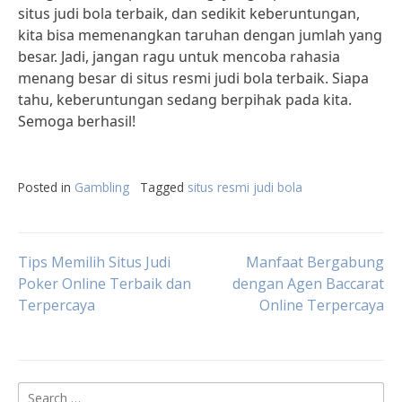
situs judi bola terbaik, dan sedikit keberuntungan,
kita bisa memenangkan taruhan dengan jumlah yang
besar. Jadi, jangan ragu untuk mencoba rahasia
menang besar di situs resmi judi bola terbaik. Siapa
tahu, keberuntungan sedang berpihak pada kita.
Semoga berhasil!
Posted in
Gambling
Tagged
situs resmi judi bola
Post
Tips Memilih Situs Judi
Manfaat Bergabung
Poker Online Terbaik dan
dengan Agen Baccarat
Terpercaya
Online Terpercaya
navigation
Search