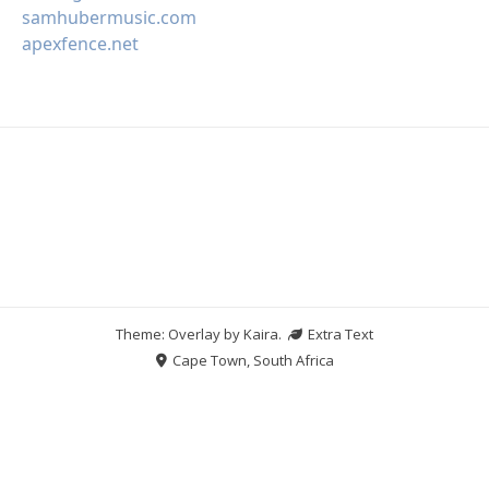
samhubermusic.com
apexfence.net
Theme: Overlay by
Kaira
.
Extra Text
Cape Town, South Africa