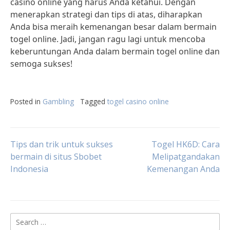
casino online yang harus Anda ketahui. Dengan
menerapkan strategi dan tips di atas, diharapkan
Anda bisa meraih kemenangan besar dalam bermain
togel online. Jadi, jangan ragu lagi untuk mencoba
keberuntungan Anda dalam bermain togel online dan
semoga sukses!
Posted in
Gambling
Tagged
togel casino online
Post
Tips dan trik untuk sukses
Togel HK6D: Cara
bermain di situs Sbobet
Melipatgandakan
Indonesia
Kemenangan Anda
navigation
Search