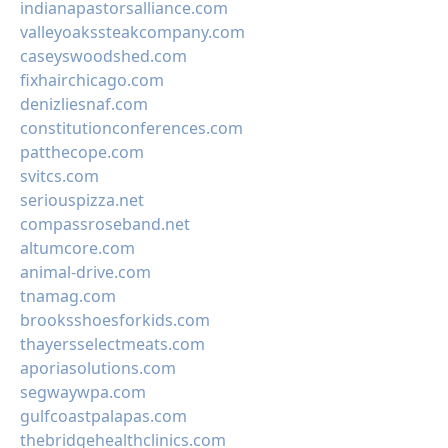
indianapastorsalliance.com
valleyoakssteakcompany.com
caseyswoodshed.com
fixhairchicago.com
denizliesnaf.com
constitutionconferences.com
patthecope.com
svitcs.com
seriouspizza.net
compassroseband.net
altumcore.com
animal-drive.com
tnamag.com
brooksshoesforkids.com
thayersselectmeats.com
aporiasolutions.com
segwaywpa.com
gulfcoastpalapas.com
thebridgehealthclinics.com