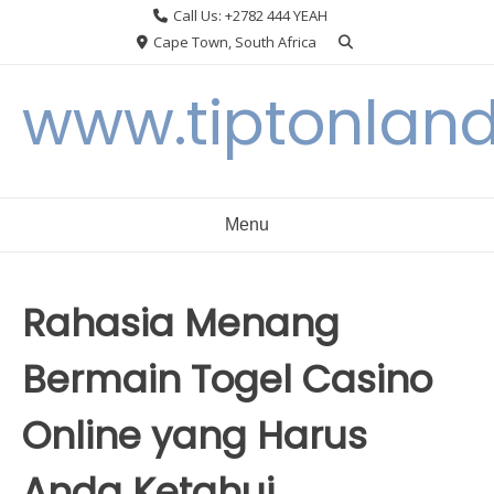
Skip
Call Us: +2782 444 YEAH
to
Cape Town, South Africa
content
www.tiptonlan
Menu
Rahasia Menang
Bermain Togel Casino
Online yang Harus
Anda Ketahui