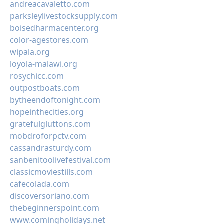
andreacavaletto.com
parksleylivestocksupply.com
boisedharmacenter.org
color-agestores.com
wipala.org
loyola-malawi.org
rosychicc.com
outpostboats.com
bytheendoftonight.com
hopeinthecities.org
gratefulgluttons.com
mobdroforpctv.com
cassandrasturdy.com
sanbenitoolivefestival.com
classicmoviestills.com
cafecolada.com
discoversoriano.com
thebeginnerspoint.com
www.comingholidays.net