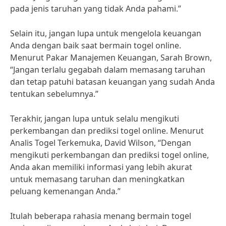
pada jenis taruhan yang tidak Anda pahami.”
Selain itu, jangan lupa untuk mengelola keuangan
Anda dengan baik saat bermain togel online.
Menurut Pakar Manajemen Keuangan, Sarah Brown,
“Jangan terlalu gegabah dalam memasang taruhan
dan tetap patuhi batasan keuangan yang sudah Anda
tentukan sebelumnya.”
Terakhir, jangan lupa untuk selalu mengikuti
perkembangan dan prediksi togel online. Menurut
Analis Togel Terkemuka, David Wilson, “Dengan
mengikuti perkembangan dan prediksi togel online,
Anda akan memiliki informasi yang lebih akurat
untuk memasang taruhan dan meningkatkan
peluang kemenangan Anda.”
Itulah beberapa rahasia menang bermain togel