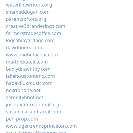
waterlinewriters.org
shameddogan.com
parentsoftots.org
creative3drenderings.com
farmerstradecoffee.com
logcabinyardage.com
davidboers.com
www.imobetachat.com
mattdickstein.com
badlydrawntoy.com
lakehoustonumc.com
habakkukmusic.com
nexttonone.net
serenityhbot.net
joshuainternational.org
susansnailandfacial.com
pen-prop.com
www.tigertrendsprinceton.com