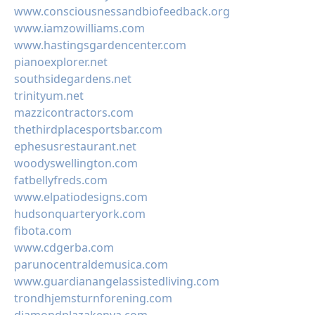
www.consciousnessandbiofeedback.org
www.iamzowilliams.com
www.hastingsgardencenter.com
pianoexplorer.net
southsidegardens.net
trinityum.net
mazzicontractors.com
thethirdplacesportsbar.com
ephesusrestaurant.net
woodyswellington.com
fatbellyfreds.com
www.elpatiodesigns.com
hudsonquarteryork.com
fibota.com
www.cdgerba.com
parunocentraldemusica.com
www.guardianangelassistedliving.com
trondhjemsturnforening.com