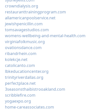
sydneyellis.com
crowndialysis.org
restauranttrainingprogram.com
allamericanpoolservice.net
jewishpenicillin.com
tomsavagestudios.com
womens-wellbeing-and-mental-health.com
virginiafolkmusic.org
ovationsdance.com
ribandrhein.com
kolekcje.net
catolicanto.com
lbkeducationcenter.org
trinityriverdallas.org
perfectplace.net
3seasonsthaibistrooakland.com
scribblefire.com
yogaexpo.org
home-careassociates.com