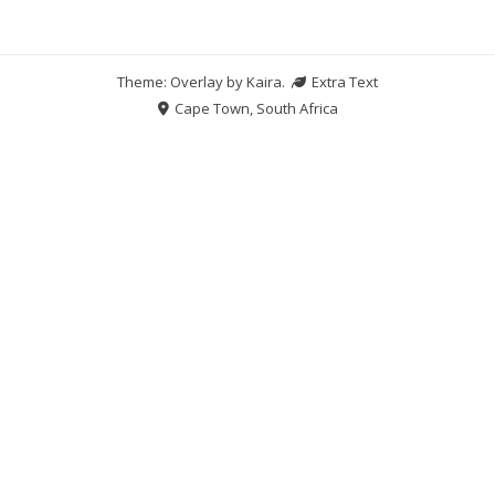
Theme: Overlay by
Kaira
.
Extra Text
Cape Town, South Africa