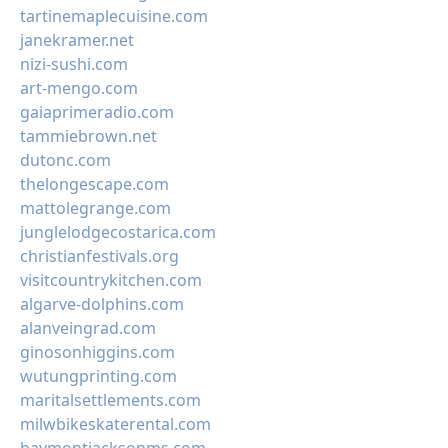
tartinemaplecuisine.com
janekramer.net
nizi-sushi.com
art-mengo.com
gaiaprimeradio.com
tammiebrown.net
dutonc.com
thelongescape.com
mattolegrange.com
junglelodgecostarica.com
christianfestivals.org
visitcountrykitchen.com
algarve-dolphins.com
alanveingrad.com
ginosonhiggins.com
wutungprinting.com
maritalsettlements.com
milwbikeskaterental.com