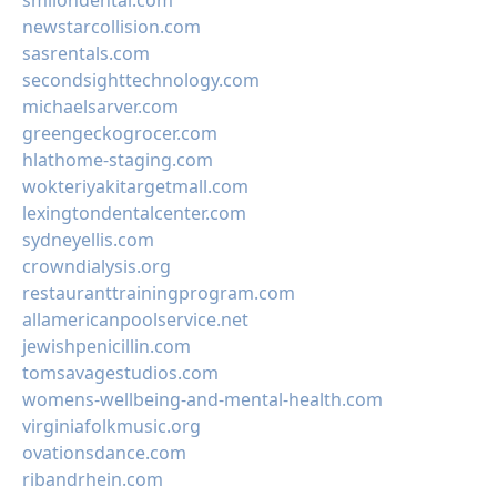
smilondental.com
newstarcollision.com
sasrentals.com
secondsighttechnology.com
michaelsarver.com
greengeckogrocer.com
hlathome-staging.com
wokteriyakitargetmall.com
lexingtondentalcenter.com
sydneyellis.com
crowndialysis.org
restauranttrainingprogram.com
allamericanpoolservice.net
jewishpenicillin.com
tomsavagestudios.com
womens-wellbeing-and-mental-health.com
virginiafolkmusic.org
ovationsdance.com
ribandrhein.com