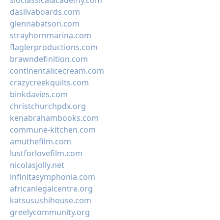
sloclassicalacademy.com
dasilvaboards.com
glennabatson.com
strayhornmarina.com
flaglerproductions.com
brawndefinition.com
continentalicecream.com
crazycreekquilts.com
binkdavies.com
christchurchpdx.org
kenabrahambooks.com
commune-kitchen.com
amuthefilm.com
lustforlovefilm.com
nicolasjolly.net
infinitasymphonia.com
africanlegalcentre.org
katsusushihouse.com
greelycommunity.org