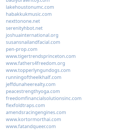
badlydrawntoy.com
lakehoustonumc.com
habakkukmusic.com
nexttonone.net
serenityhbot.net
joshuainternational.org
susansnailandfacial.com
pen-prop.com
www.tigertrendsprinceton.com
www.fathers4freedom.org
www.topperlyngundogs.com
runningoftheelkhalf.com
jeffdunaheerealty.com
peacestrengthyoga.com
freedomfinancialsolutionsinc.com
flexfoldtraps.com
amendsracingengines.com
www.kortormorthai.com
www.fatandqueer.com