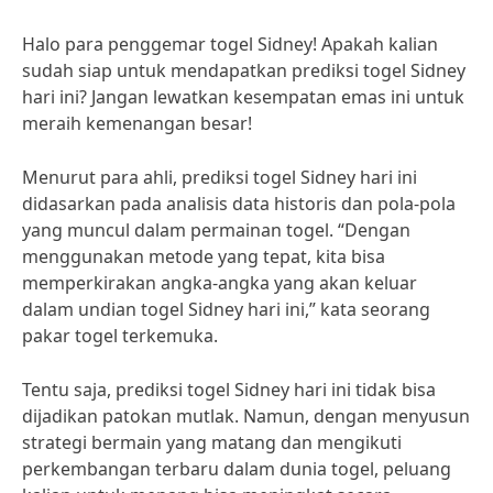
Halo para penggemar togel Sidney! Apakah kalian
sudah siap untuk mendapatkan prediksi togel Sidney
hari ini? Jangan lewatkan kesempatan emas ini untuk
meraih kemenangan besar!
Menurut para ahli, prediksi togel Sidney hari ini
didasarkan pada analisis data historis dan pola-pola
yang muncul dalam permainan togel. “Dengan
menggunakan metode yang tepat, kita bisa
memperkirakan angka-angka yang akan keluar
dalam undian togel Sidney hari ini,” kata seorang
pakar togel terkemuka.
Tentu saja, prediksi togel Sidney hari ini tidak bisa
dijadikan patokan mutlak. Namun, dengan menyusun
strategi bermain yang matang dan mengikuti
perkembangan terbaru dalam dunia togel, peluang