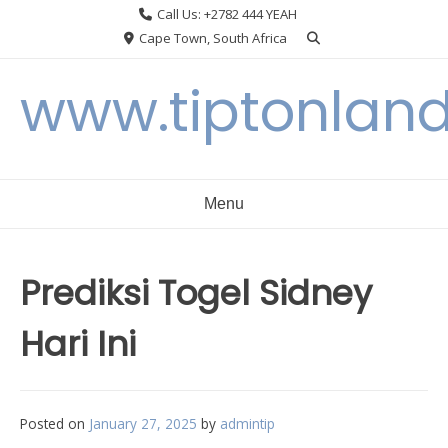
Skip
Call Us: +2782 444 YEAH
to
Cape Town, South Africa
content
www.tiptonlan
Menu
Prediksi Togel Sidney
Hari Ini
Posted on
January 27, 2025
by
admintip