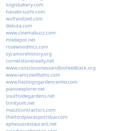
luigisbakery.com
hanabi-sushi.com
wolfandzed.com
dekuta.com
www.cinemabuzz.com
mixdepot.net
rosewoodmcs.com
sycamorehistory.org
cornerstonerealty.net
www.consciousnessandbiofeedback.org
www.iamzowilliams.com
www.hastingsgardencenter.com
pianoexplorer.net
southsidegardens.net
trinityum.net
mazzicontractors.com
thethirdplacesportsbar.com
ephesusrestaurant.net