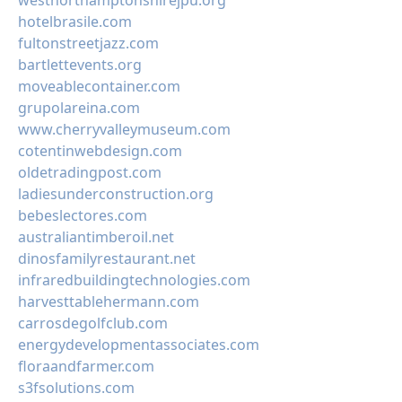
westnorthamptonshirejpu.org
hotelbrasile.com
fultonstreetjazz.com
bartlettevents.org
moveablecontainer.com
grupolareina.com
www.cherryvalleymuseum.com
cotentinwebdesign.com
oldetradingpost.com
ladiesunderconstruction.org
bebeslectores.com
australiantimberoil.net
dinosfamilyrestaurant.net
infraredbuildingtechnologies.com
harvesttablehermann.com
carrosdegolfclub.com
energydevelopmentassociates.com
floraandfarmer.com
s3fsolutions.com