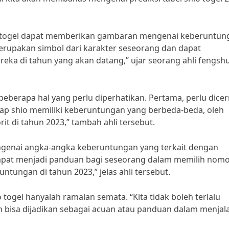
shio togel dapat memberikan gambaran mengenai keberuntun
erupakan simbol dari karakter seseorang dan dapat
ka di tahun yang akan datang,” ujar seorang ahli fengshu
 beberapa hal yang perlu diperhatikan. Pertama, perlu dice
etiap shio memiliki keberuntungan yang berbeda-beda, oleh
it di tahun 2023,” tambah ahli tersebut.
mengenai angka-angka keberuntungan yang terkait dengan
apat menjadi panduan bagi seseorang dalam memilih nomo
ungan di tahun 2023,” jelas ahli tersebut.
 togel hanyalah ramalan semata. “Kita tidak boleh terlalu
bisa dijadikan sebagai acuan atau panduan dalam menjal