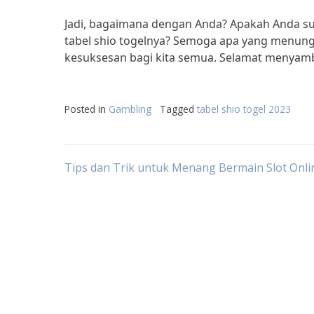
Jadi, bagaimana dengan Anda? Apakah Anda su
tabel shio togelnya? Semoga apa yang menu
kesuksesan bagi kita semua. Selamat menyamb
Posted in
Gambling
Tagged
tabel shio togel 2023
Post
Tips dan Trik untuk Menang Bermain Slot Onli
navigation