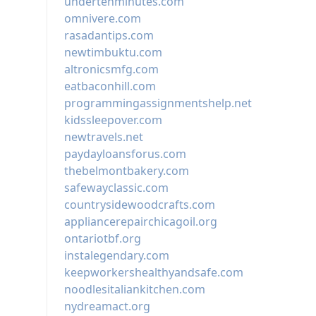
undertenminutes.com
omnivere.com
rasadantips.com
newtimbuktu.com
altronicsmfg.com
eatbaconhill.com
programmingassignmentshelp.net
kidssleepover.com
newtravels.net
paydayloansforus.com
thebelmontbakery.com
safewayclassic.com
countrysidewoodcrafts.com
appliancerepairchicagoil.org
ontariotbf.org
instalegendary.com
keepworkershealthyandsafe.com
noodlesitaliankitchen.com
nydreamact.org