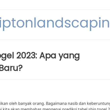
iptonlandscapi
Togel 2023: Apa yang
Baru?
tikan oleh banyak orang. Bagaimana nasib dan keberuntu
ni kita akan membahas mengenai prediksi tabel shio togel 2