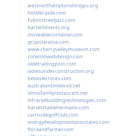
westnorthamptonshirejpu.org
hotelbrasile.com
fultonstreetjazz.com
bartlettevents.org
moveablecontainer.com
grupolareina.com
www.cherryvalleymuseum.com
cotentinwebdesign.com
oldetradingpost.com
ladiesunderconstruction.org
bebeslectores.com
australiantimberoil.net
dinosfamilyrestaurant.net
infraredbuildingtechnologies.com
harvesttablehermann.com
carrosdegolfclub.com
energydevelopmentassociates.com
floraandfarmer.com