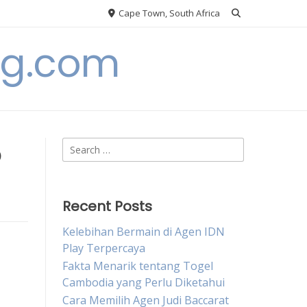
Cape Town, South Africa
ng.com
Search
p
for:
Recent Posts
Kelebihan Bermain di Agen IDN
Play Terpercaya
Fakta Menarik tentang Togel
Cambodia yang Perlu Diketahui
Cara Memilih Agen Judi Baccarat