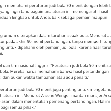
gin memahami peraturan judi bola 90 menit dengan lebih b
ang ingin tahu bagaimana aturan ini memengaruhi hasil
anduan lengkap untuk Anda, baik sebagai pemain maupun
ang umum diterapkan dalam taruhan sepak bola. Menurut a
 skor pada akhir 90 menit pertandingan, tanpa memperhitu
ing untuk dipahami oleh pemain judi bola, karena hasil tar
i.
dan tim nasional Inggris, “Peraturan judi bola 90 menit s
i bola. Mereka harus memahami bahwa hasil pertandingan
t, dan bukan waktu tambahan atau adu penalti.”
raturan judi bola 90 menit juga penting untuk mengetahu
h aturan ini. Menurut Arsene Wenger, mantan manajer Arse
jelasan dalam menentukan pemenang pertandingan. Hal ini
 bagi semua pihak.”