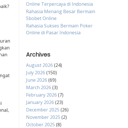
Online Terpercaya di Indonesia
aik?
Rahasia Menang Besar Bermain
Sbobet Online
Rahasia Sukses Bermain Poker
Online di Pasar Indonesia
turan
ngkan
Archives
uhan
August 2026
(24)
July 2026
(150)
angat
June 2026
(69)
March 2026
(3)
February 2026
(7)
January 2026
(23)
i
December 2025
(26)
nal,
November 2025
(2)
October 2025
(8)