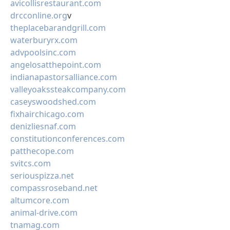
avicollisrestaurant.com
drcconline.org
v
theplacebarandgrill.com
waterburyrx.com
advpoolsinc.com
angelosatthepoint.com
indianapastorsalliance.com
valleyoakssteakcompany.com
caseyswoodshed.com
fixhairchicago.com
denizliesnaf.com
constitutionconferences.com
patthecope.com
svitcs.com
seriouspizza.net
compassroseband.net
altumcore.com
animal-drive.com
tnamag.com