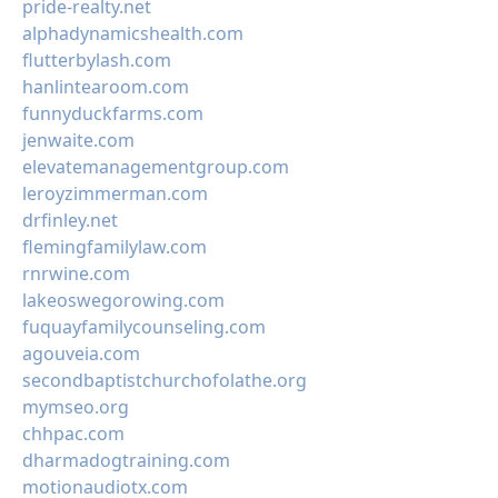
pride-realty.net
alphadynamicshealth.com
flutterbylash.com
hanlintearoom.com
funnyduckfarms.com
jenwaite.com
elevatemanagementgroup.com
leroyzimmerman.com
drfinley.net
flemingfamilylaw.com
rnrwine.com
lakeoswegorowing.com
fuquayfamilycounseling.com
agouveia.com
secondbaptistchurchofolathe.org
mymseo.org
chhpac.com
dharmadogtraining.com
motionaudiotx.com