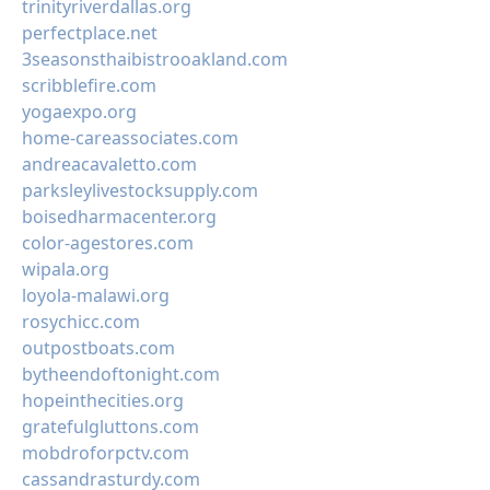
trinityriverdallas.org
perfectplace.net
3seasonsthaibistrooakland.com
scribblefire.com
yogaexpo.org
home-careassociates.com
andreacavaletto.com
parksleylivestocksupply.com
boisedharmacenter.org
color-agestores.com
wipala.org
loyola-malawi.org
rosychicc.com
outpostboats.com
bytheendoftonight.com
hopeinthecities.org
gratefulgluttons.com
mobdroforpctv.com
cassandrasturdy.com