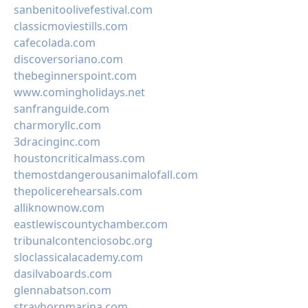
sanbenitoolivefestival.com
classicmoviestills.com
cafecolada.com
discoversoriano.com
thebeginnerspoint.com
www.comingholidays.net
sanfranguide.com
charmoryllc.com
3dracinginc.com
houstoncriticalmass.com
themostdangerousanimalofall.com
thepolicerehearsals.com
alliknownow.com
eastlewiscountychamber.com
tribunalcontenciosobc.org
sloclassicalacademy.com
dasilvaboards.com
glennabatson.com
strayhornmarina.com