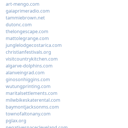
art-mengo.com
gaiaprimeradio.com
tammiebrown.net
dutonc.com
thelongescape.com
mattolegrange.com
junglelodgecostarica.com
christianfestivals.org
visitcountrykitchen.com
algarve-dolphins.com
alanveingrad.com
ginosonhiggins.com
wutungprinting.com
maritalsettlements.com
milwbikeskaterental.com
baymontjacksonms.com
townofaltonany.com
pglax.org
negativespacecleveland.com