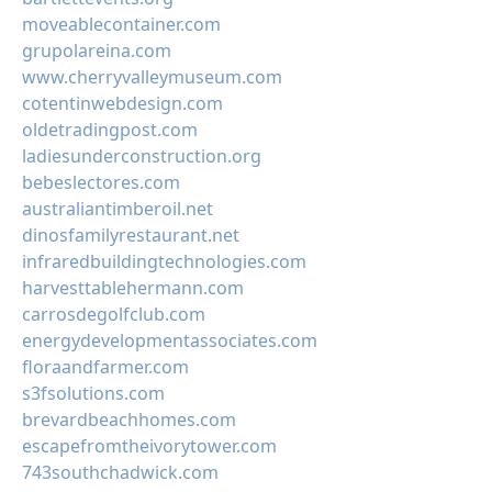
moveablecontainer.com
grupolareina.com
www.cherryvalleymuseum.com
cotentinwebdesign.com
oldetradingpost.com
ladiesunderconstruction.org
bebeslectores.com
australiantimberoil.net
dinosfamilyrestaurant.net
infraredbuildingtechnologies.com
harvesttablehermann.com
carrosdegolfclub.com
energydevelopmentassociates.com
floraandfarmer.com
s3fsolutions.com
brevardbeachhomes.com
escapefromtheivorytower.com
743southchadwick.com