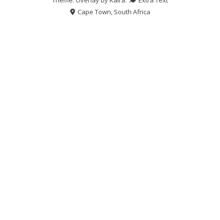
Theme: Overlay by
Kaira
.
Extra Text
Cape Town, South Africa