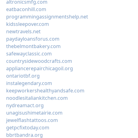
altronicsmfg.com
eatbaconhill.com
programmingassignmentshelp.net
kidssleepover.com
newtravels.net
paydayloansforus.com
thebelmontbakery.com
safewayclassic.com
countrysidewoodcrafts.com
appliancerepairchicagoil.org
ontariotbf.org
instalegendary.com
keepworkershealthyandsafe.com
noodlesitaliankitchen.com
nydreamact.org
unagisushimetairie.com
jewelflashtattoos.com
getpcfixtoday.com
bbrtbandra.org