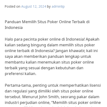
Posted on
August 12, 2024
by
admintip
Panduan Memilih Situs Poker Online Terbaik di
Indonesia
Halo para pecinta poker online di Indonesia! Apakah
kalian sedang bingung dalam memilih situs poker
online terbaik di Indonesia? Jangan khawatir, kali ini
saya akan memberikan panduan lengkap untuk
membantu kalian menemukan situs poker online
terbaik yang sesuai dengan kebutuhan dan
preferensi kalian.
Pertama-tama, penting untuk memperhatikan lisensi
dan regulasi yang dimiliki oleh situs poker online
tersebut. Menurut John Smith, seorang pakar dalam
industri perjudian online, “Memilih situs poker online