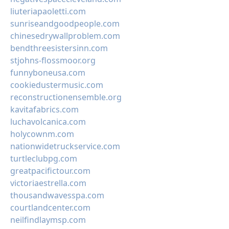
liuteriapaoletti.com
sunriseandgoodpeople.com
chinesedrywallproblem.com
bendthreesistersinn.com
stjohns-flossmoor.org
funnyboneusa.com
cookiedustermusic.com
reconstructionensemble.org
kavitafabrics.com
luchavolcanica.com
holycownm.com
nationwidetruckservice.com
turtleclubpg.com
greatpacifictour.com
victoriaestrella.com
thousandwavesspa.com
courtlandcenter.com
neilfindlaymsp.com