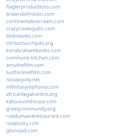
flaglerproductions.com
brawndefinition.com
continentalicecream.com
crazycreekquilts.com
binkdavies.com
christchurchpdx.org
kenabrahambooks.com
commune-kitchen.com
amuthefilm.com
lustforlovefilm.com
nicolasjolly.net
infinitasymphonia.com
africanlegalcentre.org
katsusushihouse.com
greelycommunity.org
ruedumainerestaurant.com
rosetzsky.com
glonojad.com