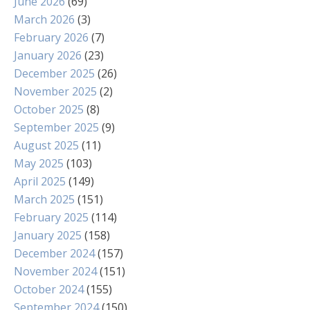
June 2026
(69)
March 2026
(3)
February 2026
(7)
January 2026
(23)
December 2025
(26)
November 2025
(2)
October 2025
(8)
September 2025
(9)
August 2025
(11)
May 2025
(103)
April 2025
(149)
March 2025
(151)
February 2025
(114)
January 2025
(158)
December 2024
(157)
November 2024
(151)
October 2024
(155)
September 2024
(150)