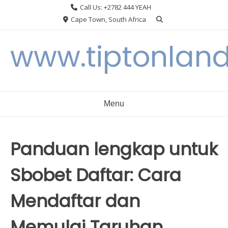
Skip
Call Us: +2782 444 YEAH
to
Cape Town, South Africa
content
www.tiptonlan
Menu
Panduan lengkap untuk
Sbobet Daftar: Cara
Mendaftar dan
Memulai Taruhan