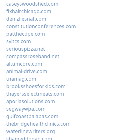
caseyswoodshed.com
fixhairchicago.com
denizliesnaf.com
constitutionconferences.com
patthecope.com
svitcs.com
seriouspizza.net
compassroseband.net
altumcore.com
animal-drive.com
tnamag.com
brooksshoesforkids.com
thayersselectmeats.com
aporiasolutions.com
segwaywpa.com
gulfcoastpalapas.com
thebridgehealthclinics.com
waterlinewriters.org
shameddogan.com