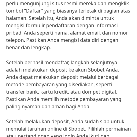
perlu mengunjungi situs resmi mereka dan mengklik
tombol “Daftar” yang biasanya terletak di bagian atas
halaman. Setelah itu, Anda akan diminta untuk
mengisi formulir pendaftaran dengan informasi
pribadi Anda seperti nama, alamat email, dan nomor
telepon. Pastikan Anda mengisi data diri dengan
benar dan lengkap.
Setelah berhasil mendaftar, langkah selanjutnya
adalah melakukan deposit ke akun Sbobet Anda.
Anda dapat melakukan deposit melalui berbagai
metode pembayaran yang disediakan, seperti
transfer bank, kartu kredit, atau dompet digital.
Pastikan Anda memilih metode pembayaran yang
paling nyaman dan aman bagi Anda.
Setelah melakukan deposit, Anda sudah siap untuk
memulai taruhan online di Sbobet. Pilihlah permainan
atau pertandingan yang ingin Anda ikuti dan