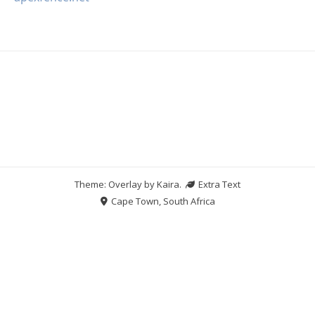
Theme: Overlay by
Kaira
.
Extra Text
Cape Town, South Africa