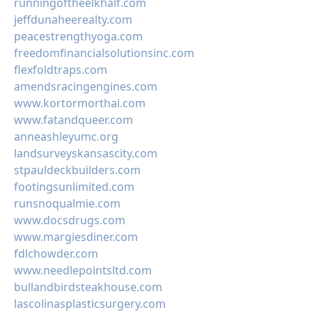
runningoftheelkhalf.com
jeffdunaheerealty.com
peacestrengthyoga.com
freedomfinancialsolutionsinc.com
flexfoldtraps.com
amendsracingengines.com
www.kortormorthai.com
www.fatandqueer.com
anneashleyumc.org
landsurveyskansascity.com
stpauldeckbuilders.com
footingsunlimited.com
runsnoqualmie.com
www.docsdrugs.com
www.margiesdiner.com
fdlchowder.com
www.needlepointsltd.com
bullandbirdsteakhouse.com
lascolinasplasticsurgery.com