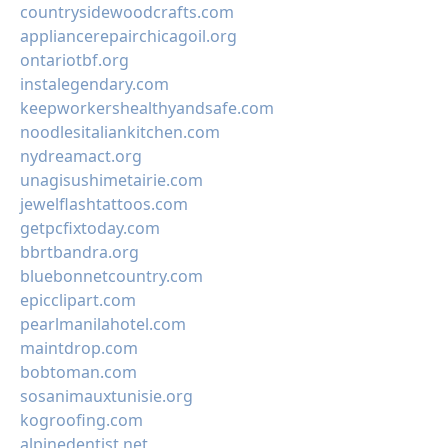
countrysidewoodcrafts.com
appliancerepairchicagoil.org
ontariotbf.org
instalegendary.com
keepworkershealthyandsafe.com
noodlesitaliankitchen.com
nydreamact.org
unagisushimetairie.com
jewelflashtattoos.com
getpcfixtoday.com
bbrtbandra.org
bluebonnetcountry.com
epicclipart.com
pearlmanilahotel.com
maintdrop.com
bobtoman.com
sosanimauxtunisie.org
kogroofing.com
alpinedentist.net