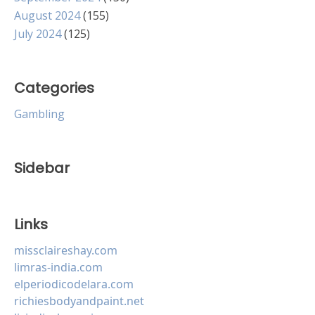
August 2024
(155)
July 2024
(125)
Categories
Gambling
Sidebar
Links
missclaireshay.com
limras-india.com
elperiodicodelara.com
richiesbodyandpaint.net