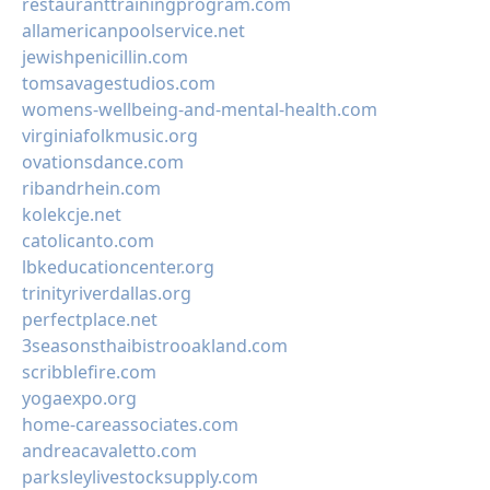
restauranttrainingprogram.com
allamericanpoolservice.net
jewishpenicillin.com
tomsavagestudios.com
womens-wellbeing-and-mental-health.com
virginiafolkmusic.org
ovationsdance.com
ribandrhein.com
kolekcje.net
catolicanto.com
lbkeducationcenter.org
trinityriverdallas.org
perfectplace.net
3seasonsthaibistrooakland.com
scribblefire.com
yogaexpo.org
home-careassociates.com
andreacavaletto.com
parksleylivestocksupply.com