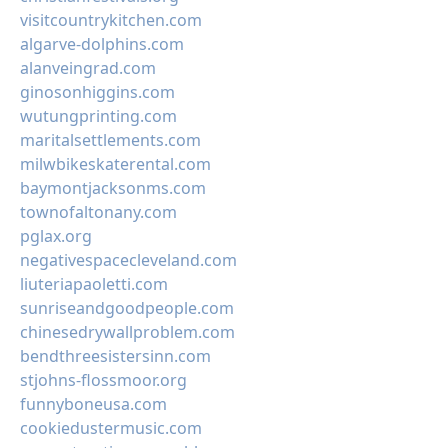
visitcountrykitchen.com
algarve-dolphins.com
alanveingrad.com
ginosonhiggins.com
wutungprinting.com
maritalsettlements.com
milwbikeskaterental.com
baymontjacksonms.com
townofaltonany.com
pglax.org
negativespacecleveland.com
liuteriapaoletti.com
sunriseandgoodpeople.com
chinesedrywallproblem.com
bendthreesistersinn.com
stjohns-flossmoor.org
funnyboneusa.com
cookiedustermusic.com