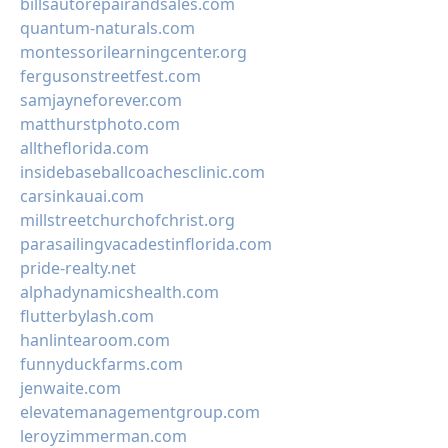
billsautorepairandsales.com
quantum-naturals.com
montessorilearningcenter.org
fergusonstreetfest.com
samjayneforever.com
matthurstphoto.com
alltheflorida.com
insidebaseballcoachesclinic.com
carsinkauai.com
millstreetchurchofchrist.org
parasailingvacadestinflorida.com
pride-realty.net
alphadynamicshealth.com
flutterbylash.com
hanlintearoom.com
funnyduckfarms.com
jenwaite.com
elevatemanagementgroup.com
leroyzimmerman.com