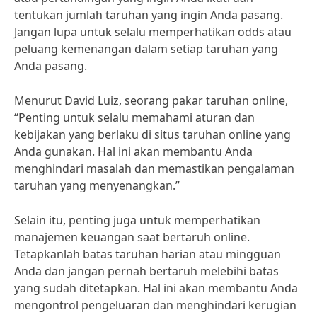
tentukan jumlah taruhan yang ingin Anda pasang.
Jangan lupa untuk selalu memperhatikan odds atau
peluang kemenangan dalam setiap taruhan yang
Anda pasang.
Menurut David Luiz, seorang pakar taruhan online,
“Penting untuk selalu memahami aturan dan
kebijakan yang berlaku di situs taruhan online yang
Anda gunakan. Hal ini akan membantu Anda
menghindari masalah dan memastikan pengalaman
taruhan yang menyenangkan.”
Selain itu, penting juga untuk memperhatikan
manajemen keuangan saat bertaruh online.
Tetapkanlah batas taruhan harian atau mingguan
Anda dan jangan pernah bertaruh melebihi batas
yang sudah ditetapkan. Hal ini akan membantu Anda
mengontrol pengeluaran dan menghindari kerugian