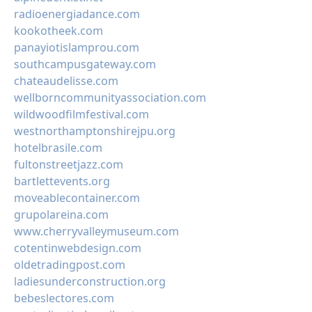
radioenergiadance.com
kookotheek.com
panayiotislamprou.com
southcampusgateway.com
chateaudelisse.com
wellborncommunityassociation.com
wildwoodfilmfestival.com
westnorthamptonshirejpu.org
hotelbrasile.com
fultonstreetjazz.com
bartlettevents.org
moveablecontainer.com
grupolareina.com
www.cherryvalleymuseum.com
cotentinwebdesign.com
oldetradingpost.com
ladiesunderconstruction.org
bebeslectores.com