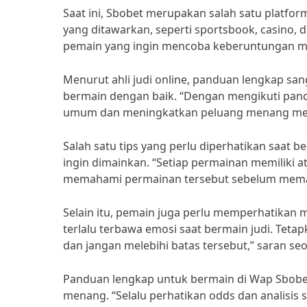
Saat ini, Sbobet merupakan salah satu platfor
yang ditawarkan, seperti sportsbook, casino, 
pemain yang ingin mencoba keberuntungan m
Menurut ahli judi online, panduan lengkap sa
bermain dengan baik. “Dengan mengikuti pand
umum dan meningkatkan peluang menang mereka
Salah satu tips yang perlu diperhatikan saat
ingin dimainkan. “Setiap permainan memiliki a
memahami permainan tersebut sebelum mema
Selain itu, pemain juga perlu memperhatikan
terlalu terbawa emosi saat bermain judi. Tet
dan jangan melebihi batas tersebut,” saran seo
Panduan lengkap untuk bermain di Wap Sbobet
menang. “Selalu perhatikan odds dan analisis