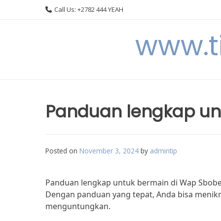
Skip
Call Us: +2782 444 YEAH
to
content
www.t
Panduan lengkap un
Posted on
November 3, 2024
by
admintip
Panduan lengkap untuk bermain di Wap Sbobet
Dengan panduan yang tepat, Anda bisa menik
menguntungkan.