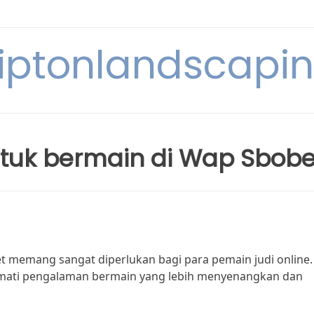
iptonlandscapi
tuk bermain di Wap Sbobe
 memang sangat diperlukan bagi para pemain judi online.
mati pengalaman bermain yang lebih menyenangkan dan