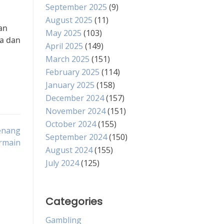
September 2025
(9)
August 2025
(11)
an
May 2025
(103)
a dan
April 2025
(149)
March 2025
(151)
February 2025
(114)
January 2025
(158)
December 2024
(157)
November 2024
(151)
October 2024
(155)
enang
September 2024
(150)
rmain
August 2024
(155)
July 2024
(125)
Categories
Gambling