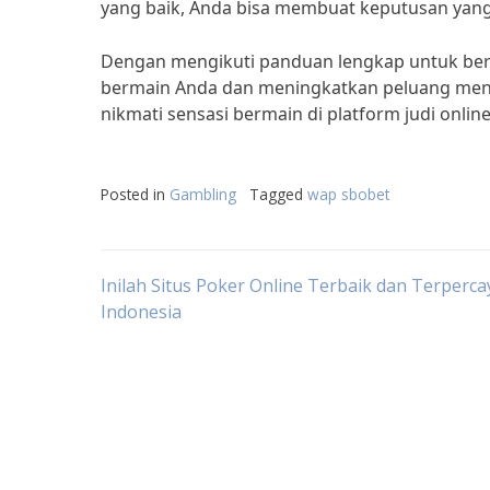
yang baik, Anda bisa membuat keputusan yang 
Dengan mengikuti panduan lengkap untuk be
bermain Anda dan meningkatkan peluang mena
nikmati sensasi bermain di platform judi onlin
Posted in
Gambling
Tagged
wap sbobet
Post
Inilah Situs Poker Online Terbaik dan Terperca
Indonesia
navigation