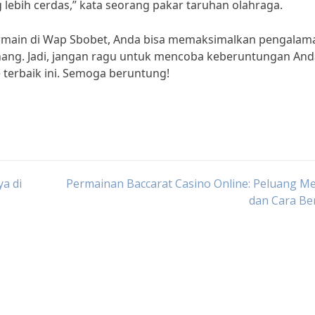
lebih cerdas,” kata seorang pakar taruhan olahraga.
rmain di Wap Sbobet, Anda bisa memaksimalkan pengalam
ng. Jadi, jangan ragu untuk mencoba keberuntungan And
e terbaik ini. Semoga beruntung!
ya di
Permainan Baccarat Casino Online: Peluang M
dan Cara Be