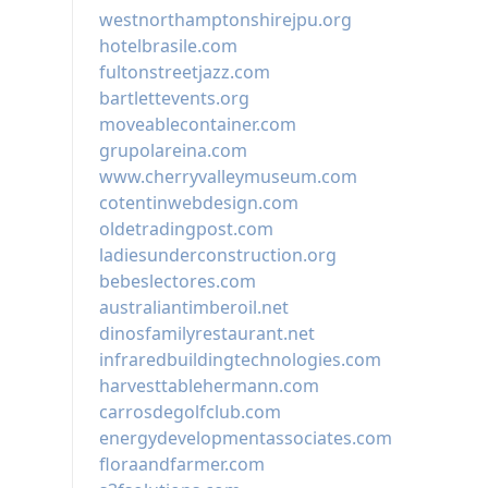
westnorthamptonshirejpu.org
hotelbrasile.com
fultonstreetjazz.com
bartlettevents.org
moveablecontainer.com
grupolareina.com
www.cherryvalleymuseum.com
cotentinwebdesign.com
oldetradingpost.com
ladiesunderconstruction.org
bebeslectores.com
australiantimberoil.net
dinosfamilyrestaurant.net
infraredbuildingtechnologies.com
harvesttablehermann.com
carrosdegolfclub.com
energydevelopmentassociates.com
floraandfarmer.com