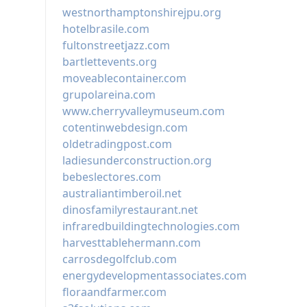
westnorthamptonshirejpu.org
hotelbrasile.com
fultonstreetjazz.com
bartlettevents.org
moveablecontainer.com
grupolareina.com
www.cherryvalleymuseum.com
cotentinwebdesign.com
oldetradingpost.com
ladiesunderconstruction.org
bebeslectores.com
australiantimberoil.net
dinosfamilyrestaurant.net
infraredbuildingtechnologies.com
harvesttablehermann.com
carrosdegolfclub.com
energydevelopmentassociates.com
floraandfarmer.com