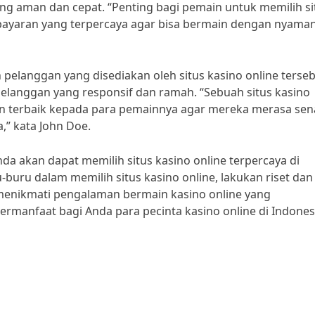
 aman dan cepat. “Penting bagi pemain untuk memilih si
ayaran yang terpercaya agar bisa bermain dengan nyama
 pelanggan yang disediakan oleh situs kasino online terseb
pelanggan yang responsif dan ramah. “Sebuah situs kasino
an terbaik kepada para pemainnya agar mereka merasa se
” kata John Doe.
a akan dapat memilih situs kasino online terpercaya di
buru dalam memilih situs kasino online, lakukan riset dan
menikmati pengalaman bermain kasino online yang
rmanfaat bagi Anda para pecinta kasino online di Indones