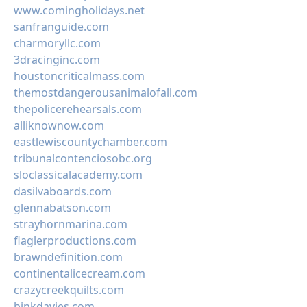
www.comingholidays.net
sanfranguide.com
charmoryllc.com
3dracinginc.com
houstoncriticalmass.com
themostdangerousanimalofall.com
thepolicerehearsals.com
alliknownow.com
eastlewiscountychamber.com
tribunalcontenciosobc.org
sloclassicalacademy.com
dasilvaboards.com
glennabatson.com
strayhornmarina.com
flaglerproductions.com
brawndefinition.com
continentalicecream.com
crazycreekquilts.com
binkdavies.com