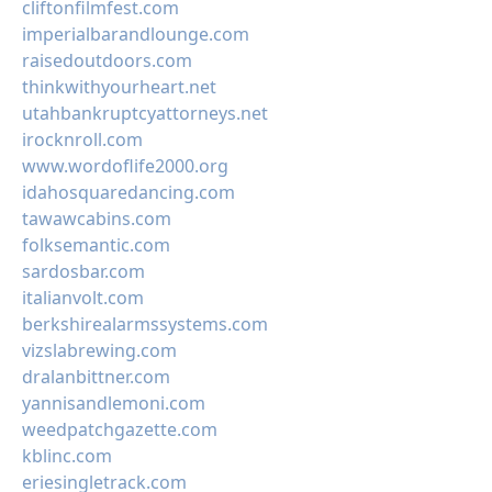
cliftonfilmfest.com
imperialbarandlounge.com
raisedoutdoors.com
thinkwithyourheart.net
utahbankruptcyattorneys.net
irocknroll.com
www.wordoflife2000.org
idahosquaredancing.com
tawawcabins.com
folksemantic.com
sardosbar.com
italianvolt.com
berkshirealarmssystems.com
vizslabrewing.com
dralanbittner.com
yannisandlemoni.com
weedpatchgazette.com
kblinc.com
eriesingletrack.com