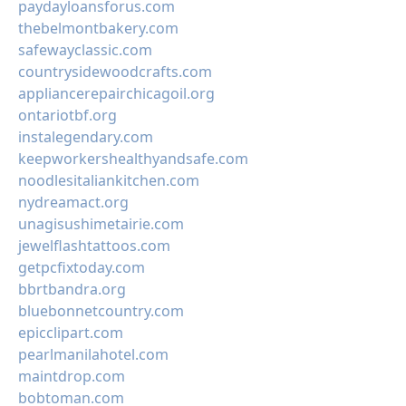
paydayloansforus.com
thebelmontbakery.com
safewayclassic.com
countrysidewoodcrafts.com
appliancerepairchicagoil.org
ontariotbf.org
instalegendary.com
keepworkershealthyandsafe.com
noodlesitaliankitchen.com
nydreamact.org
unagisushimetairie.com
jewelflashtattoos.com
getpcfixtoday.com
bbrtbandra.org
bluebonnetcountry.com
epicclipart.com
pearlmanilahotel.com
maintdrop.com
bobtoman.com