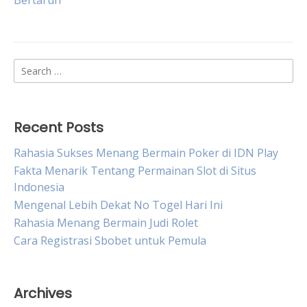
Bertaruh
Search
for:
Recent Posts
Rahasia Sukses Menang Bermain Poker di IDN Play
Fakta Menarik Tentang Permainan Slot di Situs
Indonesia
Mengenal Lebih Dekat No Togel Hari Ini
Rahasia Menang Bermain Judi Rolet
Cara Registrasi Sbobet untuk Pemula
Archives