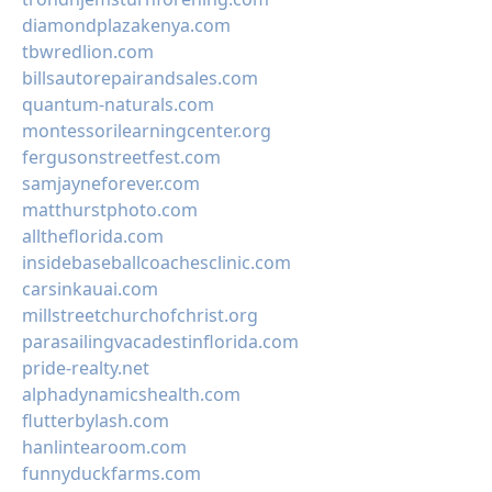
diamondplazakenya.com
tbwredlion.com
billsautorepairandsales.com
quantum-naturals.com
montessorilearningcenter.org
fergusonstreetfest.com
samjayneforever.com
matthurstphoto.com
alltheflorida.com
insidebaseballcoachesclinic.com
carsinkauai.com
millstreetchurchofchrist.org
parasailingvacadestinflorida.com
pride-realty.net
alphadynamicshealth.com
flutterbylash.com
hanlintearoom.com
funnyduckfarms.com