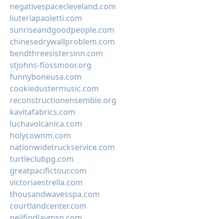
negativespacecleveland.com
liuteriapaoletti.com
sunriseandgoodpeople.com
chinesedrywallproblem.com
bendthreesistersinn.com
stjohns-flossmoor.org
funnyboneusa.com
cookiedustermusic.com
reconstructionensemble.org
kavitafabrics.com
luchavolcanica.com
holycownm.com
nationwidetruckservice.com
turtleclubpg.com
greatpacifictour.com
victoriaestrella.com
thousandwavesspa.com
courtlandcenter.com
neilfindlaymsp.com