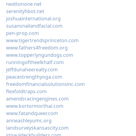
nexttonone.net
serenityhbot.net
joshuainternational.org
susansnailandfacial.com
pen-prop.com
www.tigertrendsprinceton.com
www.fathers4freedom.org
www.topperlyngundogs.com
runningoftheelkhalf.com
jeffdunaheerealty.com
peacestrengthyoga.com
freedomfinancialsolutionsinc.com
flexfoldtraps.com
amendsracingengines.com
www.kortormorthai.com
www.fatandqueer.com
anneashleyumc.org
landsurveyskansascity.com
stpauldeckbuilders.com