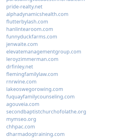
pride-realty.net
alphadynamicshealth.com
flutterbylash.com
hanlintearoom.com
funnyduckfarms.com
jenwaite.com
elevatemanagementgroup.com
leroyzimmerman.com
drfinley.net
flemingfamilylaw.com
rnrwine.com
lakeoswegorowing.com
fuquayfamilycounseling.com
agouveia.com
secondbaptistchurchofolathe.org
mymseo.org
chhpac.com
dharmadogtraining.com