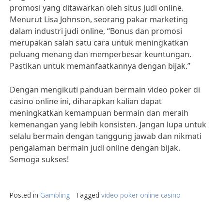
promosi yang ditawarkan oleh situs judi online.
Menurut Lisa Johnson, seorang pakar marketing
dalam industri judi online, “Bonus dan promosi
merupakan salah satu cara untuk meningkatkan
peluang menang dan memperbesar keuntungan.
Pastikan untuk memanfaatkannya dengan bijak.”
Dengan mengikuti panduan bermain video poker di
casino online ini, diharapkan kalian dapat
meningkatkan kemampuan bermain dan meraih
kemenangan yang lebih konsisten. Jangan lupa untuk
selalu bermain dengan tanggung jawab dan nikmati
pengalaman bermain judi online dengan bijak.
Semoga sukses!
Posted in
Gambling
Tagged
video poker online casino