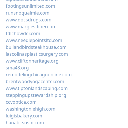
footingsunlimited.com
runsnoqualmie.com
www.docsdrugs.com
www.margiesdiner.com
fdlchowder.com
www.needlepointsltd.com
bullandbirdsteakhouse.com
lascolinasplasticsurgery.com
www.cliftonheritage.org
sma43.org
remodelingchicagoonline.com
brentwoodyogacenter.com
www.tiptonlandscaping.com
steppingupstewardship.org
ccvoptica.com
washingtonlehigh.com
luigisbakery.com
hanabi-sushi.com