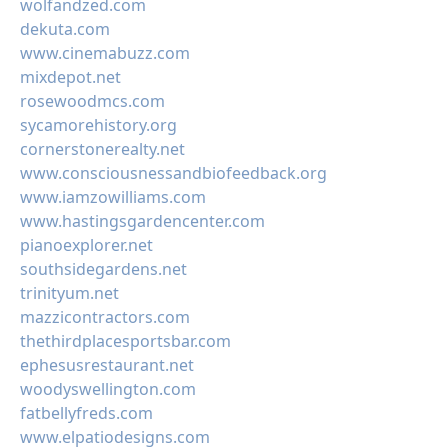
wolfandzed.com
dekuta.com
www.cinemabuzz.com
mixdepot.net
rosewoodmcs.com
sycamorehistory.org
cornerstonerealty.net
www.consciousnessandbiofeedback.org
www.iamzowilliams.com
www.hastingsgardencenter.com
pianoexplorer.net
southsidegardens.net
trinityum.net
mazzicontractors.com
thethirdplacesportsbar.com
ephesusrestaurant.net
woodyswellington.com
fatbellyfreds.com
www.elpatiodesigns.com