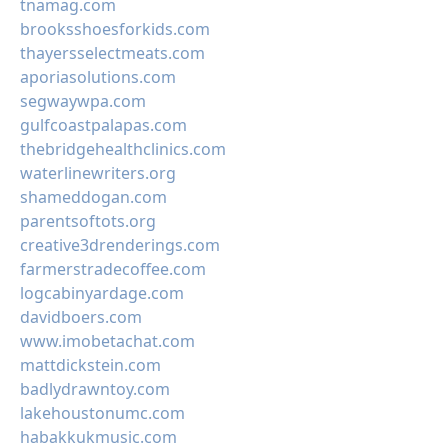
tnamag.com
brooksshoesforkids.com
thayersselectmeats.com
aporiasolutions.com
segwaywpa.com
gulfcoastpalapas.com
thebridgehealthclinics.com
waterlinewriters.org
shameddogan.com
parentsoftots.org
creative3drenderings.com
farmerstradecoffee.com
logcabinyardage.com
davidboers.com
www.imobetachat.com
mattdickstein.com
badlydrawntoy.com
lakehoustonumc.com
habakkukmusic.com