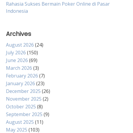
Rahasia Sukses Bermain Poker Online di Pasar
Indonesia
Archives
August 2026
(24)
July 2026
(150)
June 2026
(69)
March 2026
(3)
February 2026
(7)
January 2026
(23)
December 2025
(26)
November 2025
(2)
October 2025
(8)
September 2025
(9)
August 2025
(11)
May 2025
(103)