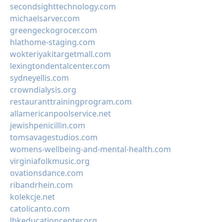
secondsighttechnology.com
michaelsarver.com
greengeckogrocer.com
hlathome-staging.com
wokteriyakitargetmall.com
lexingtondentalcenter.com
sydneyellis.com
crowndialysis.org
restauranttrainingprogram.com
allamericanpoolservice.net
jewishpenicillin.com
tomsavagestudios.com
womens-wellbeing-and-mental-health.com
virginiafolkmusic.org
ovationsdance.com
ribandrhein.com
kolekcje.net
catolicanto.com
lbkeducationcenter.org