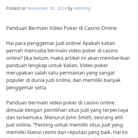
Posted on
November 30, 2024
by
admintip
Panduan Bermain Video Poker di Casino Online
Hai para penggemar judi online! Apakah kalian
pernah mencoba bermain video poker di casino
online? Jika belum, maka artikel ini akan memberikan
panduan lengkap untuk kalian. Video poker
merupakan salah satu permainan yang sangat
populer di dunia judi online, dan memiliki banyak
penggemar setia.
Panduan bermain video poker di casino online
dimulai dengan pemilihan situs judi yang terpercaya
dan terkemuka. Menurut John Smith, seorang ahli
judi online, “Penting untuk memilih situs judi yang
memiliki lisensi resmi dan reputasi yang baik. Hal ini