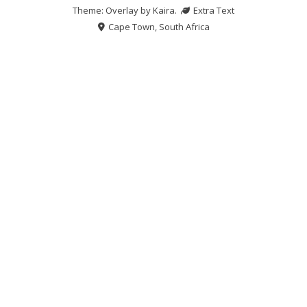
Theme: Overlay by
Kaira
.
Extra Text
Cape Town, South Africa