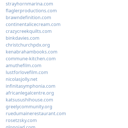
strayhornmarina.com
flaglerproductions.com
brawndefinition.com
continentalicecream.com
crazycreekquilts.com
binkdavies.com
christchurchpdx.org
kenabrahambooks.com
commune-kitchen.com
amuthefilm.com
lustforlovefilm.com
nicolasjolly.net
infinitasymphonia.com
africanlegalcentre.org
katsusushihouse.com
greelycommunity.org
ruedumainerestaurant.com
rosetzsky.com
glonojad.com