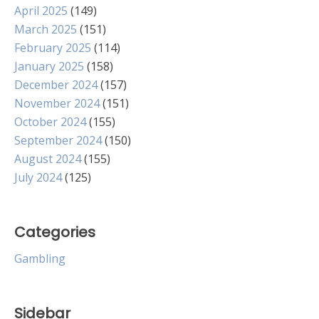
April 2025
(149)
March 2025
(151)
February 2025
(114)
January 2025
(158)
December 2024
(157)
November 2024
(151)
October 2024
(155)
September 2024
(150)
August 2024
(155)
July 2024
(125)
Categories
Gambling
Sidebar