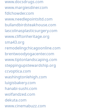
www.docsdrugs.com
www.margiesdiner.com
fdlchowder.com
www.needlepointsltd.com
bullandbirdsteakhouse.com
lascolinasplasticsurgery.com
www.cliftonheritage.org
sma43.org
remodelingchicagoonline.com
brentwoodyogacenter.com
www.tiptonlandscaping.com
steppingupstewardship.org
ccvoptica.com
washingtonlehigh.com
luigisbakery.com
hanabi-sushi.com
wolfandzed.com
dekuta.com
www.cinemabuzz.com