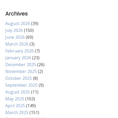
Archives
August 2026
(39)
July 2026
(150)
June 2026
(69)
March 2026
(3)
February 2026
(7)
January 2026
(23)
December 2025
(26)
November 2025
(2)
October 2025
(8)
September 2025
(9)
August 2025
(11)
May 2025
(103)
April 2025
(149)
March 2025
(151)