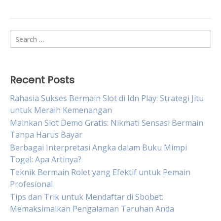
Search
for:
Recent Posts
Rahasia Sukses Bermain Slot di Idn Play: Strategi Jitu
untuk Meraih Kemenangan
Mainkan Slot Demo Gratis: Nikmati Sensasi Bermain
Tanpa Harus Bayar
Berbagai Interpretasi Angka dalam Buku Mimpi
Togel: Apa Artinya?
Teknik Bermain Rolet yang Efektif untuk Pemain
Profesional
Tips dan Trik untuk Mendaftar di Sbobet:
Memaksimalkan Pengalaman Taruhan Anda