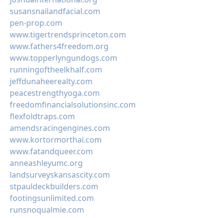
susansnailandfacial.com
pen-prop.com
www.tigertrendsprinceton.com
www.fathers4freedom.org
www.topperlyngundogs.com
runningoftheelkhalf.com
jeffdunaheerealty.com
peacestrengthyoga.com
freedomfinancialsolutionsinc.com
flexfoldtraps.com
amendsracingengines.com
www.kortormorthai.com
www.fatandqueer.com
anneashleyumc.org
landsurveyskansascity.com
stpauldeckbuilders.com
footingsunlimited.com
runsnoqualmie.com