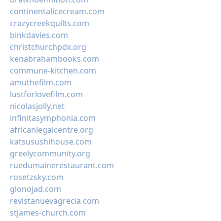
continentalicecream.com
crazycreekquilts.com
binkdavies.com
christchurchpdx.org
kenabrahambooks.com
commune-kitchen.com
amuthefilm.com
lustforlovefilm.com
nicolasjolly.net
infinitasymphonia.com
africanlegalcentre.org
katsusushihouse.com
greelycommunity.org
ruedumainerestaurant.com
rosetzsky.com
glonojad.com
revistanuevagrecia.com
stjames-church.com