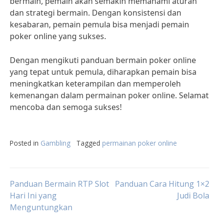
bermain, pemain akan semakin memahami aturan
dan strategi bermain. Dengan konsistensi dan
kesabaran, pemain pemula bisa menjadi pemain
poker online yang sukses.
Dengan mengikuti panduan bermain poker online
yang tepat untuk pemula, diharapkan pemain bisa
meningkatkan keterampilan dan memperoleh
kemenangan dalam permainan poker online. Selamat
mencoba dan semoga sukses!
Posted in
Gambling
Tagged
permainan poker online
Post
Panduan Bermain RTP Slot
Panduan Cara Hitung 1×2
Hari Ini yang
Judi Bola
Menguntungkan
navigation