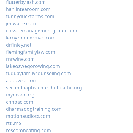
flutterbylash.com
hanlintearoom.com
funnyduckfarms.com
jenwaite.com
elevatemanagementgroup.com
leroyzimmerman.com
drfinley.net
flemingfamilylaw.com
rnrwine.com
lakeoswegorowing.com
fuquayfamilycounseling.com
agouveia.com
secondbaptistchurchofolathe.org
mymseo.org
chhpac.com
dharmadogtraining.com
motionaudiotx.com
rttl.me
rescomheating.com