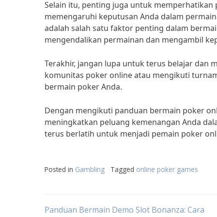
Selain itu, penting juga untuk memperhatikan p
memengaruhi keputusan Anda dalam permainan.
adalah salah satu faktor penting dalam bermai
mengendalikan permainan dan mengambil kepu
Terakhir, jangan lupa untuk terus belajar da
komunitas poker online atau mengikuti turn
bermain poker Anda.
Dengan mengikuti panduan bermain poker onlin
meningkatkan peluang kemenangan Anda dalam
terus berlatih untuk menjadi pemain poker onl
Posted in
Gambling
Tagged
online poker games
Post
Panduan Bermain Demo Slot Bonanza: Cara