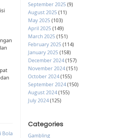
September 2025
(9)
si
August 2025
(11)
May 2025
(103)
April 2025
(149)
March 2025
(151)
engan
February 2025
(114)
lan
January 2025
(158)
December 2024
(157)
November 2024
(151)
apat
October 2024
(155)
 dan
September 2024
(150)
August 2024
(155)
July 2024
(125)
Categories
i Bola
Gambling