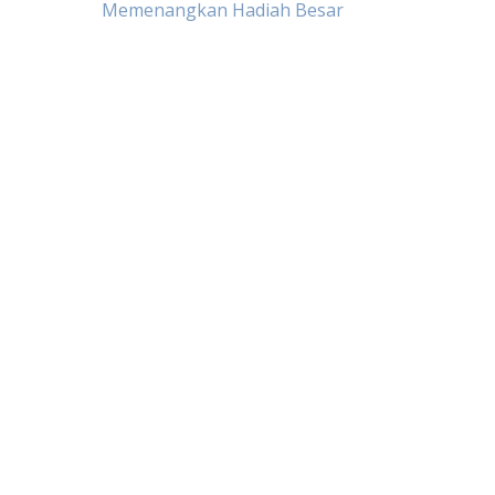
Memenangkan Hadiah Besar
navigation