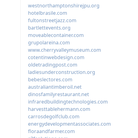
westnorthamptonshirejpu.org
hotelbrasile.com
fultonstreetjazz.com
bartlettevents.org
moveablecontainer.com
grupolareina.com
www.cherryvalleymuseum.com
cotentinwebdesign.com
oldetradingpost.com
ladiesunderconstruction.org
bebeslectores.com
australiantimberoil.net
dinosfamilyrestaurant.net
infraredbuildingtechnologies.com
harvesttablehermann.com
carrosdegolfclub.com
energydevelopmentassociates.com
floraandfarmer.com