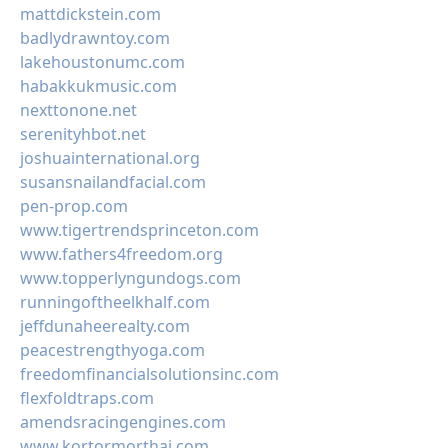
mattdickstein.com
badlydrawntoy.com
lakehoustonumc.com
habakkukmusic.com
nexttonone.net
serenityhbot.net
joshuainternational.org
susansnailandfacial.com
pen-prop.com
www.tigertrendsprinceton.com
www.fathers4freedom.org
www.topperlyngundogs.com
runningoftheelkhalf.com
jeffdunaheerealty.com
peacestrengthyoga.com
freedomfinancialsolutionsinc.com
flexfoldtraps.com
amendsracingengines.com
www.kortormorthai.com