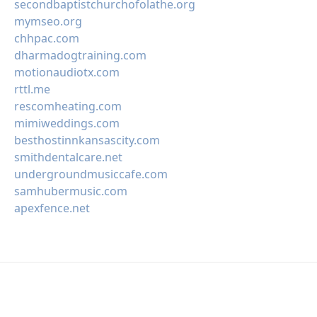
secondbaptistchurchofolathe.org
mymseo.org
chhpac.com
dharmadogtraining.com
motionaudiotx.com
rttl.me
rescomheating.com
mimiweddings.com
besthostinnkansascity.com
smithdentalcare.net
undergroundmusiccafe.com
samhubermusic.com
apexfence.net