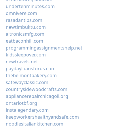
undertenminutes.com
omnivere.com
rasadantips.com
newtimbuktu.com
altronicsmfg.com
eatbaconhill.com
programmingassignmentshelp.net
kidssleepover.com
newtravels.net
paydayloansforus.com
thebelmontbakery.com
safewayclassic.com
countrysidewoodcrafts.com
appliancerepairchicagoil.org
ontariotbf.org
instalegendary.com
keepworkershealthyandsafe.com
noodlesitaliankitchen.com