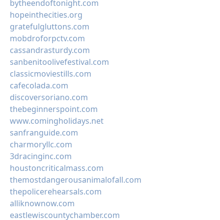
bytheendoftonight.com
hopeinthecities.org
gratefulgluttons.com
mobdroforpctv.com
cassandrasturdy.com
sanbenitoolivefestival.com
classicmoviestills.com
cafecolada.com
discoversoriano.com
thebeginnerspoint.com
www.comingholidays.net
sanfranguide.com
charmoryllc.com
3dracinginc.com
houstoncriticalmass.com
themostdangerousanimalofall.com
thepolicerehearsals.com
alliknownow.com
eastlewiscountychamber.com