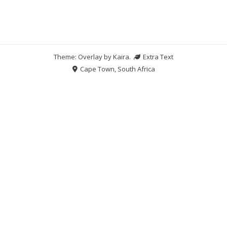
Theme: Overlay by
Kaira
.
Extra Text
Cape Town, South Africa