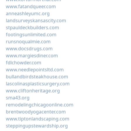
www.fatandqueer.com
anneashleyumc.org
landsurveyskansascity.com
stpauldeckbuilders.com
footingsunlimited.com
runsnoqualmie.com
www.docsdrugs.com
www.margiesdiner.com
fdlchowder.com
www.needlepointsltd.com
bullandbirdsteakhouse.com
lascolinasplasticsurgery.com
www.cliftonheritage.org
sma43.org
remodelingchicagoonline.com
brentwoodyogacenter.com
www.tiptonlandscaping.com
steppingupstewardship.org