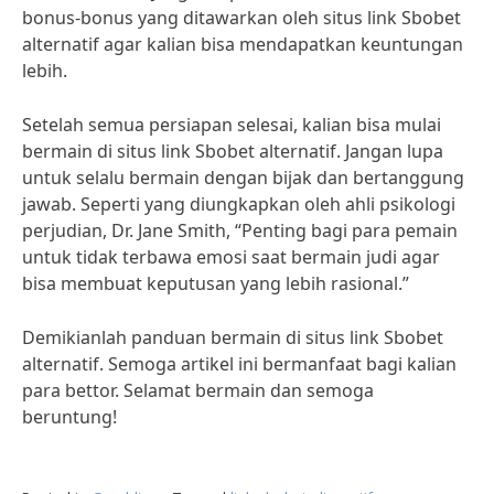
bonus-bonus yang ditawarkan oleh situs link Sbobet
alternatif agar kalian bisa mendapatkan keuntungan
lebih.
Setelah semua persiapan selesai, kalian bisa mulai
bermain di situs link Sbobet alternatif. Jangan lupa
untuk selalu bermain dengan bijak dan bertanggung
jawab. Seperti yang diungkapkan oleh ahli psikologi
perjudian, Dr. Jane Smith, “Penting bagi para pemain
untuk tidak terbawa emosi saat bermain judi agar
bisa membuat keputusan yang lebih rasional.”
Demikianlah panduan bermain di situs link Sbobet
alternatif. Semoga artikel ini bermanfaat bagi kalian
para bettor. Selamat bermain dan semoga
beruntung!