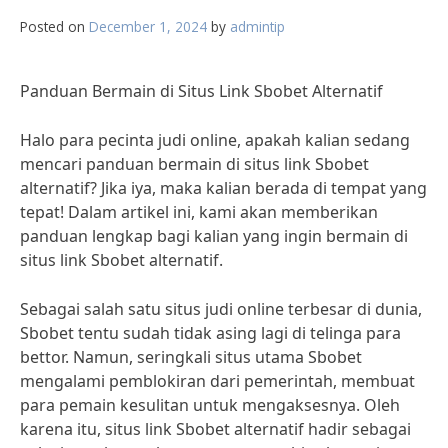
Posted on
December 1, 2024
by
admintip
Panduan Bermain di Situs Link Sbobet Alternatif
Halo para pecinta judi online, apakah kalian sedang
mencari panduan bermain di situs link Sbobet
alternatif? Jika iya, maka kalian berada di tempat yang
tepat! Dalam artikel ini, kami akan memberikan
panduan lengkap bagi kalian yang ingin bermain di
situs link Sbobet alternatif.
Sebagai salah satu situs judi online terbesar di dunia,
Sbobet tentu sudah tidak asing lagi di telinga para
bettor. Namun, seringkali situs utama Sbobet
mengalami pemblokiran dari pemerintah, membuat
para pemain kesulitan untuk mengaksesnya. Oleh
karena itu, situs link Sbobet alternatif hadir sebagai