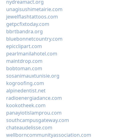
nydreamact.org
unagisushimetairie.com
jewelflashtattoos.com
getpcfixtoday.com
bbrtbandra.org
bluebonnetcountry.com
epicclipart.com
pearlmanilahotel.com
maintdrop.com
bobtoman.com
sosanimauxtunisie.org
kogroofing.com
alpinedentist.net
radioenergiadance.com
kookotheek.com
panayiotislamprou.com
southcampusgateway.com
chateaudelisse.com
wellborncommunityassociation.com