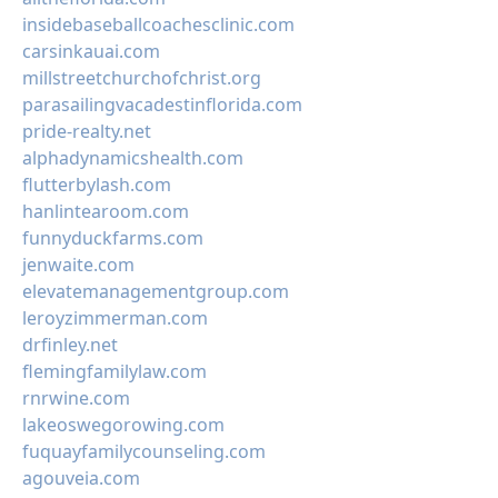
insidebaseballcoachesclinic.com
carsinkauai.com
millstreetchurchofchrist.org
parasailingvacadestinflorida.com
pride-realty.net
alphadynamicshealth.com
flutterbylash.com
hanlintearoom.com
funnyduckfarms.com
jenwaite.com
elevatemanagementgroup.com
leroyzimmerman.com
drfinley.net
flemingfamilylaw.com
rnrwine.com
lakeoswegorowing.com
fuquayfamilycounseling.com
agouveia.com