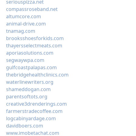
seriouspizza.net
compassroseband.net
altumcore.com
animal-drive.com
tnamag.com
brooksshoesforkids.com
thayersselectmeats.com
aporiasolutions.com
segwaywpa.com
gulfcoastpalapas.com
thebridgehealthclinics.com
waterlinewriters.org
shameddogan.com
parentsoftots.org
creative3drenderings.com
farmerstradecoffee.com
logcabinyardage.com
davidboers.com
www.imobetachat.com