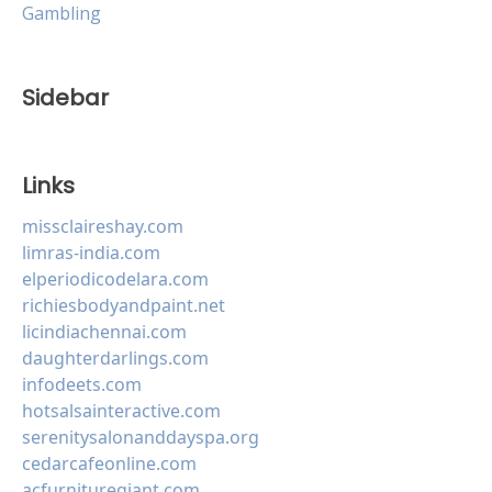
Gambling
Sidebar
Links
missclaireshay.com
limras-india.com
elperiodicodelara.com
richiesbodyandpaint.net
licindiachennai.com
daughterdarlings.com
infodeets.com
hotsalsainteractive.com
serenitysalonanddayspa.org
cedarcafeonline.com
acfurnituregiant.com