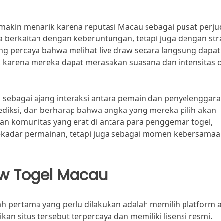
emakin menarik karena reputasi Macau sebagai pusat perju
nya berkaitan dengan keberuntungan, tetapi juga dengan str
ang percaya bahwa melihat live draw secara langsung dapat
karena mereka dapat merasakan suasana dan intensitas d
si sebagai ajang interaksi antara pemain dan penyelenggara
ediksi, dan berharap bahwa angka yang mereka pilih akan
an komunitas yang erat di antara para penggemar togel,
 sekadar permainan, tetapi juga sebagai momen kebersama
aw Togel Macau
ah pertama yang perlu dilakukan adalah memilih platform 
kan situs tersebut terpercaya dan memiliki lisensi resmi.