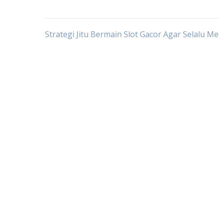
Post
Strategi Jitu Bermain Slot Gacor Agar Selalu M
navigation