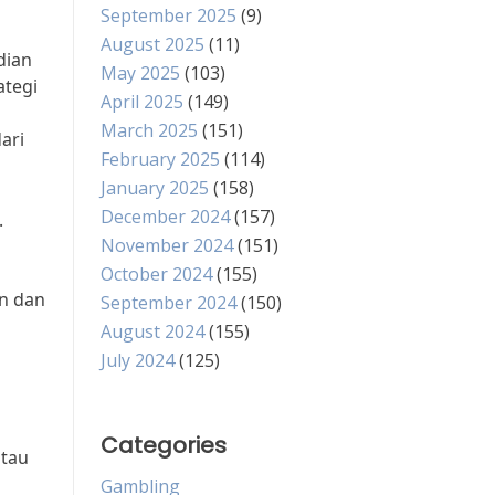
September 2025
(9)
August 2025
(11)
dian
May 2025
(103)
ategi
April 2025
(149)
March 2025
(151)
ari
February 2025
(114)
January 2025
(158)
December 2024
(157)
.
November 2024
(151)
October 2024
(155)
an dan
September 2024
(150)
August 2024
(155)
July 2024
(125)
Categories
atau
Gambling