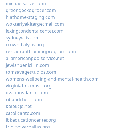
michaelsarver.com
greengeckogrocer.com
hlathome-staging.com
wokteriyakitargetmall.com
lexingtondentalcenter.com
sydneyellis.com
crowndialysis.org
restauranttrainingprogram.com
allamericanpoolservice.net
jewishpenicillin.com
tomsavagestudios.com
womens-wellbeing-and-mental-health.com
virginiafolkmusic.org
ovationsdance.com
ribandrhein.com
kolekcje.net
catolicanto.com
lbkeducationcenter.org
trinityriverdallas.org