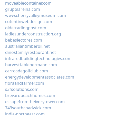
moveablecontainer.com
grupolareina.com
www.cherryvalleymuseum.com
cotentinwebdesign.com
oldetradingpost.com
ladiesunderconstruction.org
bebeslectores.com
australiantimberoil.net
dinosfamilyrestaurant.net
infraredbuildingtechnologies.com
harvesttablehermann.com
carrosdegolfclub.com
energydevelopmentassociates.com
floraandfarmer.com
s3fsolutions.com
brevardbeachhomes.com
escapefromtheivorytower.com
743southchadwick.com
india-northeast.com