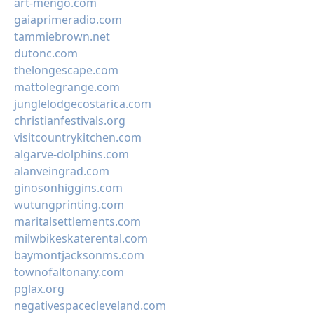
art-mengo.com
gaiaprimeradio.com
tammiebrown.net
dutonc.com
thelongescape.com
mattolegrange.com
junglelodgecostarica.com
christianfestivals.org
visitcountrykitchen.com
algarve-dolphins.com
alanveingrad.com
ginosonhiggins.com
wutungprinting.com
maritalsettlements.com
milwbikeskaterental.com
baymontjacksonms.com
townofaltonany.com
pglax.org
negativespacecleveland.com