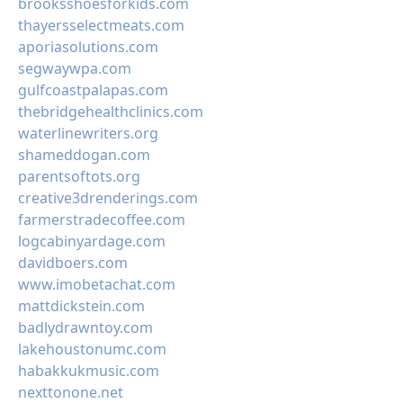
brooksshoesforkids.com
thayersselectmeats.com
aporiasolutions.com
segwaywpa.com
gulfcoastpalapas.com
thebridgehealthclinics.com
waterlinewriters.org
shameddogan.com
parentsoftots.org
creative3drenderings.com
farmerstradecoffee.com
logcabinyardage.com
davidboers.com
www.imobetachat.com
mattdickstein.com
badlydrawntoy.com
lakehoustonumc.com
habakkukmusic.com
nexttonone.net