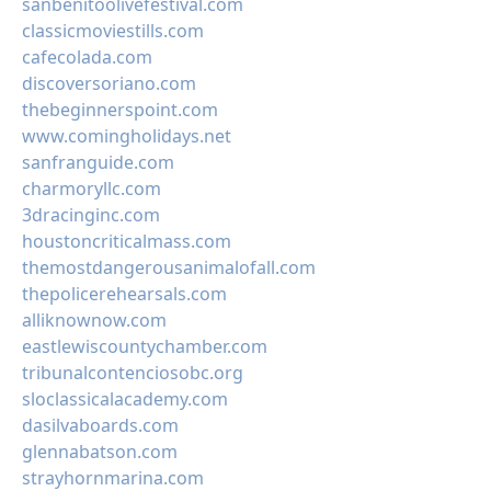
sanbenitoolivefestival.com
classicmoviestills.com
cafecolada.com
discoversoriano.com
thebeginnerspoint.com
www.comingholidays.net
sanfranguide.com
charmoryllc.com
3dracinginc.com
houstoncriticalmass.com
themostdangerousanimalofall.com
thepolicerehearsals.com
alliknownow.com
eastlewiscountychamber.com
tribunalcontenciosobc.org
sloclassicalacademy.com
dasilvaboards.com
glennabatson.com
strayhornmarina.com