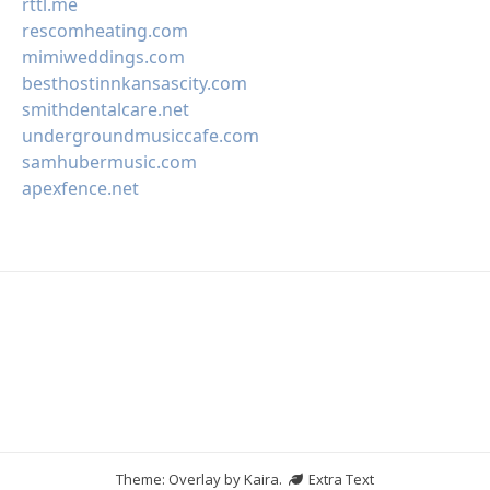
rttl.me
rescomheating.com
mimiweddings.com
besthostinnkansascity.com
smithdentalcare.net
undergroundmusiccafe.com
samhubermusic.com
apexfence.net
Theme: Overlay by
Kaira
.
Extra Text