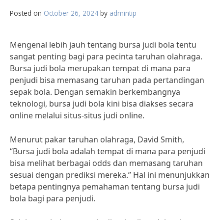
Posted on
October 26, 2024
by
admintip
Mengenal lebih jauh tentang bursa judi bola tentu
sangat penting bagi para pecinta taruhan olahraga.
Bursa judi bola merupakan tempat di mana para
penjudi bisa memasang taruhan pada pertandingan
sepak bola. Dengan semakin berkembangnya
teknologi, bursa judi bola kini bisa diakses secara
online melalui situs-situs judi online.
Menurut pakar taruhan olahraga, David Smith,
“Bursa judi bola adalah tempat di mana para penjudi
bisa melihat berbagai odds dan memasang taruhan
sesuai dengan prediksi mereka.” Hal ini menunjukkan
betapa pentingnya pemahaman tentang bursa judi
bola bagi para penjudi.