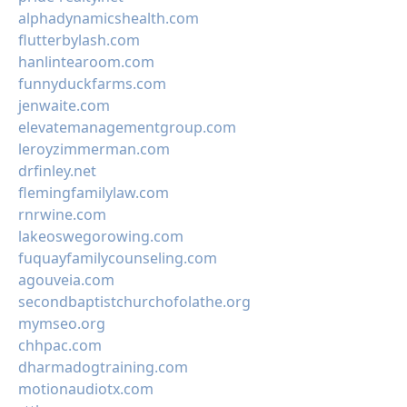
alphadynamicshealth.com
flutterbylash.com
hanlintearoom.com
funnyduckfarms.com
jenwaite.com
elevatemanagementgroup.com
leroyzimmerman.com
drfinley.net
flemingfamilylaw.com
rnrwine.com
lakeoswegorowing.com
fuquayfamilycounseling.com
agouveia.com
secondbaptistchurchofolathe.org
mymseo.org
chhpac.com
dharmadogtraining.com
motionaudiotx.com