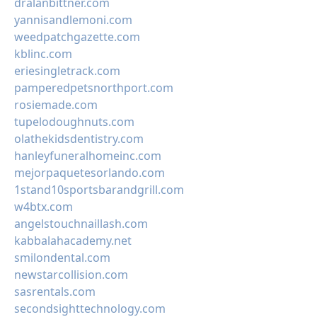
dralanbittner.com
yannisandlemoni.com
weedpatchgazette.com
kblinc.com
eriesingletrack.com
pamperedpetsnorthport.com
rosiemade.com
tupelodoughnuts.com
olathekidsdentistry.com
hanleyfuneralhomeinc.com
mejorpaquetesorlando.com
1stand10sportsbarandgrill.com
w4btx.com
angelstouchnaillash.com
kabbalahacademy.net
smilondental.com
newstarcollision.com
sasrentals.com
secondsighttechnology.com