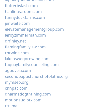
flutterbylash.com
hanlintearoom.com
funnyduckfarms.com
jenwaite.com
elevatemanagementgroup.com
leroyzimmerman.com
drfinley.net
flemingfamilylaw.com
rnrwine.com
lakeoswegorowing.com
fuquayfamilycounseling.com
agouveia.com
secondbaptistchurchofolathe.org
mymseo.org
chhpac.com
dharmadogtraining.com
motionaudiotx.com
rttl.me