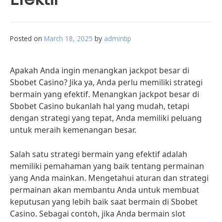
Posted on
March 18, 2025
by
admintip
Apakah Anda ingin menangkan jackpot besar di
Sbobet Casino? Jika ya, Anda perlu memiliki strategi
bermain yang efektif. Menangkan jackpot besar di
Sbobet Casino bukanlah hal yang mudah, tetapi
dengan strategi yang tepat, Anda memiliki peluang
untuk meraih kemenangan besar.
Salah satu strategi bermain yang efektif adalah
memiliki pemahaman yang baik tentang permainan
yang Anda mainkan. Mengetahui aturan dan strategi
permainan akan membantu Anda untuk membuat
keputusan yang lebih baik saat bermain di Sbobet
Casino. Sebagai contoh, jika Anda bermain slot