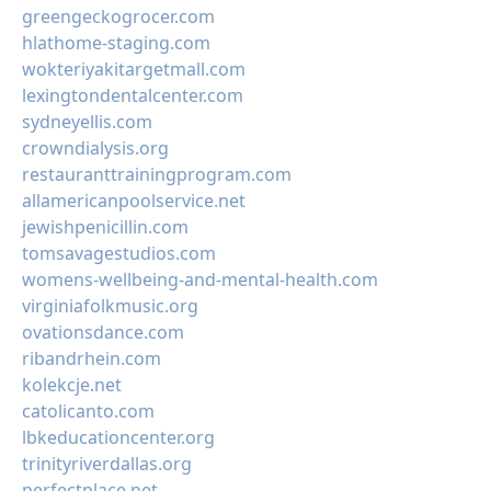
greengeckogrocer.com
hlathome-staging.com
wokteriyakitargetmall.com
lexingtondentalcenter.com
sydneyellis.com
crowndialysis.org
restauranttrainingprogram.com
allamericanpoolservice.net
jewishpenicillin.com
tomsavagestudios.com
womens-wellbeing-and-mental-health.com
virginiafolkmusic.org
ovationsdance.com
ribandrhein.com
kolekcje.net
catolicanto.com
lbkeducationcenter.org
trinityriverdallas.org
perfectplace.net