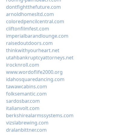
dontfightthefuture.com
arnoldhomesltd.com
coloredpencilcentral.com
cliftonfilmfest.com
imperialbarandlounge.com
raisedoutdoors.com
thinkwithyourheart.net
utahbankruptcyattorneys.net
irocknroll.com
www.wordoflife2000.org
idahosquaredancing.com
tawawcabins.com
folksemantic.com
sardosbar.com
italianvolt.com
berkshirealarmssystems.com
vizslabrewing.com
dralanbittner.com