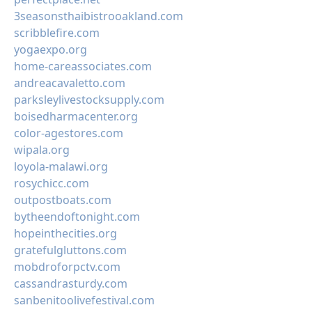
3seasonsthaibistrooakland.com
scribblefire.com
yogaexpo.org
home-careassociates.com
andreacavaletto.com
parksleylivestocksupply.com
boisedharmacenter.org
color-agestores.com
wipala.org
loyola-malawi.org
rosychicc.com
outpostboats.com
bytheendoftonight.com
hopeinthecities.org
gratefulgluttons.com
mobdroforpctv.com
cassandrasturdy.com
sanbenitoolivefestival.com