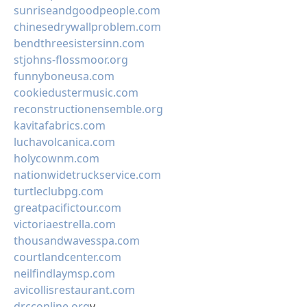
sunriseandgoodpeople.com
chinesedrywallproblem.com
bendthreesistersinn.com
stjohns-flossmoor.org
funnyboneusa.com
cookiedustermusic.com
reconstructionensemble.org
kavitafabrics.com
luchavolcanica.com
holycownm.com
nationwidetruckservice.com
turtleclubpg.com
greatpacifictour.com
victoriaestrella.com
thousandwavesspa.com
courtlandcenter.com
neilfindlaymsp.com
avicollisrestaurant.com
drcconline.org
v