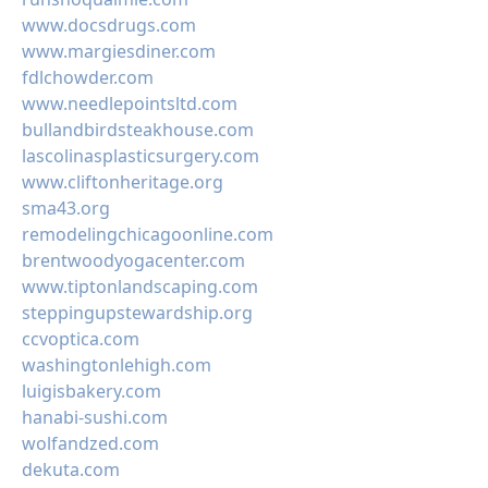
www.docsdrugs.com
www.margiesdiner.com
fdlchowder.com
www.needlepointsltd.com
bullandbirdsteakhouse.com
lascolinasplasticsurgery.com
www.cliftonheritage.org
sma43.org
remodelingchicagoonline.com
brentwoodyogacenter.com
www.tiptonlandscaping.com
steppingupstewardship.org
ccvoptica.com
washingtonlehigh.com
luigisbakery.com
hanabi-sushi.com
wolfandzed.com
dekuta.com