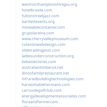
westnorthamptonshirejpu.org
hotelbrasile.com
fultonstreetjazz.com
bartlettevents.org
moveablecontainer.com
grupolareina.com
www.cherryvalleymuseum.com
cotentinwebdesign.com
oldetradingpost.com
ladiesunderconstruction.org
bebeslectores.com
australiantimberoil.net
dinosfamilyrestaurant.net
infraredbuildingtechnologies.com
harvesttablehermann.com
carrosdegolfclub.com
energydevelopmentassociates.com
floraandfarmer.com