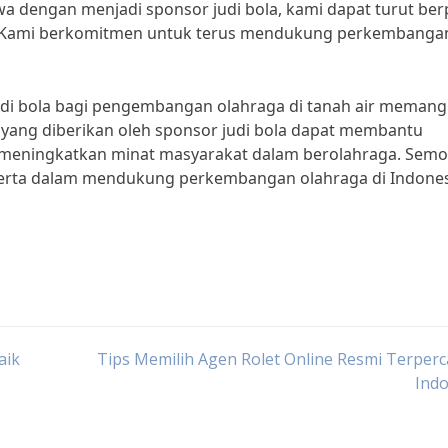
a dengan menjadi sponsor judi bola, kami dapat turut be
. Kami berkomitmen untuk terus mendukung perkembanga
di bola bagi pengembangan olahraga di tanah air memang
 yang diberikan oleh sponsor judi bola dapat membantu
ta meningkatkan minat masyarakat dalam berolahraga. Sem
erta dalam mendukung perkembangan olahraga di Indone
aik
Tips Memilih Agen Rolet Online Resmi Terperc
Indo