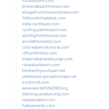
s3fsolutions.com
brevardbeachhomes.com
escapefromtheivorytower.com
743southchadwick.com
india-northeast.com
roofing-palmbeach.com
dontfightthefuture.com
arnoldhomesltd.com
coloredpencilcentral.com
cliftonfilmfest.com
imperialbarandlounge.com
raisedoutdoors.com
thinkwithyourheart.net
utahbankruptcyattorneys.net
irocknroll.com
www.wordoflife2000.org
idahosquaredancing.com
tawawcabins.com
folksemantic.com