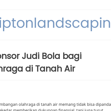
iptonlandscapi
nsor Judi Bola bagi
aga di Tanah Air
embangan olahraga di tanah air memang tidak bisa dipand
ekedar memberikan dukungan finansial, tapi juga turut