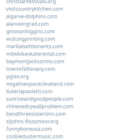
christianfestivals.org
visitcountrykitchen.com
algarve-dolphins.com
alanveingrad.com
ginosonhiggins.com
wutungprinting.com
maritalsettlements.com
milwbikeskaterental.com
baymontjacksonms.com
townofaltonany.com
pglax.org
negativespacecleveland.com
liuteriapaoletti.com
sunriseandgoodpeople.com
chinesedrywallproblem.com
bendthreesistersinn.com
stjohns-flossmoor.org
funnyboneusa.com
cookiedustermusic.com