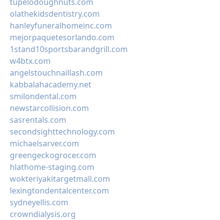
tupelodoughnuts.com
olathekidsdentistry.com
hanleyfuneralhomeinc.com
mejorpaquetesorlando.com
1stand10sportsbarandgrill.com
w4btx.com
angelstouchnaillash.com
kabbalahacademy.net
smilondental.com
newstarcollision.com
sasrentals.com
secondsighttechnology.com
michaelsarver.com
greengeckogrocer.com
hlathome-staging.com
wokteriyakitargetmall.com
lexingtondentalcenter.com
sydneyellis.com
crowndialysis.org