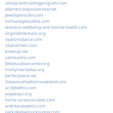
restauranttrainingprogram.com
allamericanpoolservice.net
jewishpenicillin.com
tomsavagestudios.com
womens-wellbeing-and-mental-health.com
virginiafolkmusic.org
ovationsdance.com
ribandrhein.com
kolekcje.net
catolicanto.com
lbkeducationcenter.org
trinityriverdallas.org
perfectplace.net
3seasonsthaibistrooakland.com
scribblefire.com
yogaexpo.org
home-careassociates.com
andreacavaletto.com
parksleylivestocksupply.com