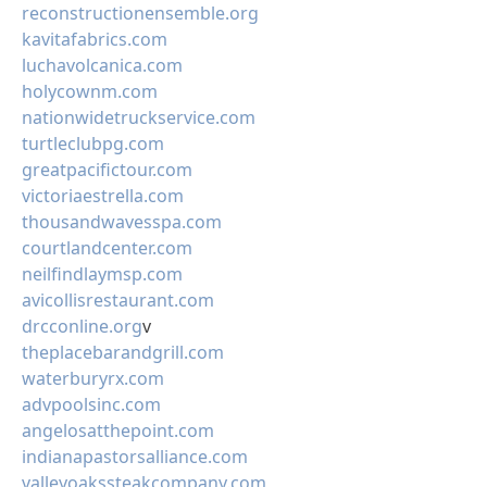
reconstructionensemble.org
kavitafabrics.com
luchavolcanica.com
holycownm.com
nationwidetruckservice.com
turtleclubpg.com
greatpacifictour.com
victoriaestrella.com
thousandwavesspa.com
courtlandcenter.com
neilfindlaymsp.com
avicollisrestaurant.com
drcconline.org
v
theplacebarandgrill.com
waterburyrx.com
advpoolsinc.com
angelosatthepoint.com
indianapastorsalliance.com
valleyoakssteakcompany.com