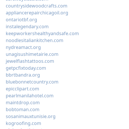
countrysidewoodcrafts.com
appliancerepairchicagoil.org
ontariotbf.org
instalegendary.com
keepworkershealthyandsafe.com
noodlesitaliankitchen.com
nydreamact.org
unagisushimetairie.com
jewelflashtattoos.com
getpcfixtoday.com
bbrtbandra.org
bluebonnetcountry.com
epicclipart.com
pearlmanilahotel.com
maintdrop.com
bobtoman.com
sosanimauxtunisie.org
kogroofing.com