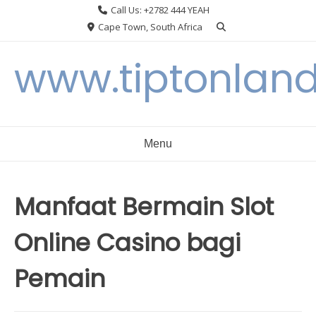
Skip
Call Us: +2782 444 YEAH
to
Cape Town, South Africa
content
www.tiptonlan
Menu
Manfaat Bermain Slot
Online Casino bagi
Pemain