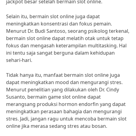
jackpot besar setelah bermain slot online.
Selain itu, bermain slot online juga dapat
meningkatkan konsentrasi dan fokus pemain.
Menurut Dr. Budi Santoso, seorang psikolog terkenal,
bermain slot online dapat melatih otak untuk tetap
fokus dan mengasah keterampilan multitasking. Hal
ini tentu saja sangat berguna dalam kehidupan
sehari-hari.
Tidak hanya itu, manfaat bermain slot online juga
dapat meningkatkan mood dan mengurangi stres.
Menurut penelitian yang dilakukan oleh Dr. Cindy
Susanto, bermain game slot online dapat
merangsang produksi hormon endorfin yang dapat
meningkatkan perasaan bahagia dan mengurangi
stres. Jadi, jangan ragu untuk mencoba bermain slot
online jika merasa sedang stres atau bosan.