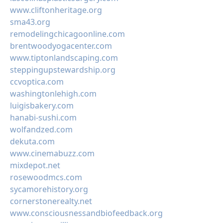
www.cliftonheritage.org
sma43.org
remodelingchicagoonline.com
brentwoodyogacenter.com
www.tiptonlandscaping.com
steppingupstewardship.org
ccvoptica.com
washingtonlehigh.com
luigisbakery.com
hanabi-sushi.com
wolfandzed.com
dekuta.com
www.cinemabuzz.com
mixdepot.net
rosewoodmcs.com
sycamorehistory.org
cornerstonerealty.net
www.consciousnessandbiofeedback.org