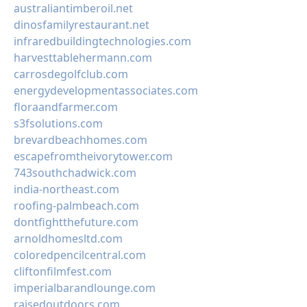
australiantimberoil.net
dinosfamilyrestaurant.net
infraredbuildingtechnologies.com
harvesttablehermann.com
carrosdegolfclub.com
energydevelopmentassociates.com
floraandfarmer.com
s3fsolutions.com
brevardbeachhomes.com
escapefromtheivorytower.com
743southchadwick.com
india-northeast.com
roofing-palmbeach.com
dontfightthefuture.com
arnoldhomesltd.com
coloredpencilcentral.com
cliftonfilmfest.com
imperialbarandlounge.com
raisedoutdoors.com