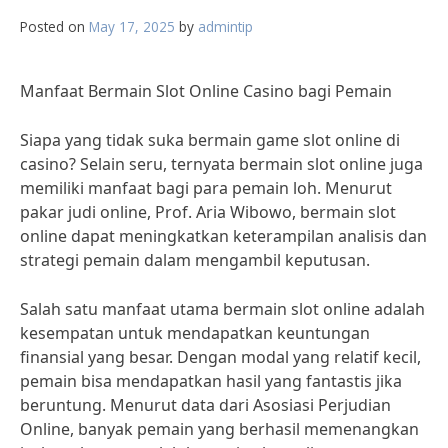
Posted on
May 17, 2025
by
admintip
Manfaat Bermain Slot Online Casino bagi Pemain
Siapa yang tidak suka bermain game slot online di
casino? Selain seru, ternyata bermain slot online juga
memiliki manfaat bagi para pemain loh. Menurut
pakar judi online, Prof. Aria Wibowo, bermain slot
online dapat meningkatkan keterampilan analisis dan
strategi pemain dalam mengambil keputusan.
Salah satu manfaat utama bermain slot online adalah
kesempatan untuk mendapatkan keuntungan
finansial yang besar. Dengan modal yang relatif kecil,
pemain bisa mendapatkan hasil yang fantastis jika
beruntung. Menurut data dari Asosiasi Perjudian
Online, banyak pemain yang berhasil memenangkan