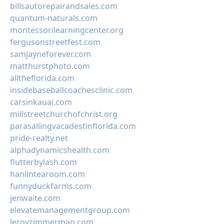
billsautorepairandsales.com
quantum-naturals.com
montessorilearningcenter.org
fergusonstreetfest.com
samjayneforever.com
matthurstphoto.com
alltheflorida.com
insidebaseballcoachesclinic.com
carsinkauai.com
millstreetchurchofchrist.org
parasailingvacadestinflorida.com
pride-realty.net
alphadynamicshealth.com
flutterbylash.com
hanlintearoom.com
funnyduckfarms.com
jenwaite.com
elevatemanagementgroup.com
leroyzimmerman.com