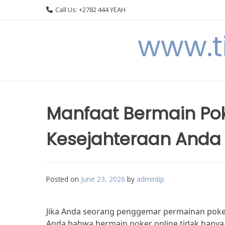
Skip
Call Us: +2782 444 YEAH
to
content
www.t
Manfaat Bermain Pok
Kesejahteraan Anda
Posted on
June 23, 2026
by
admintip
Jika Anda seorang penggemar permainan poker,
Anda bahwa bermain poker online tidak hanya