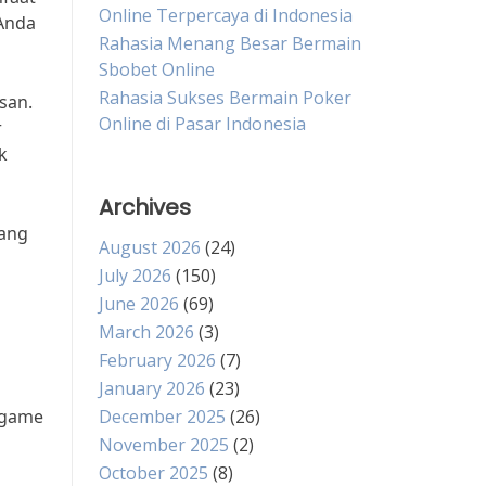
Online Terpercaya di Indonesia
 Anda
Rahasia Menang Besar Bermain
Sbobet Online
Rahasia Sukses Bermain Poker
san.
Online di Pasar Indonesia
r
k
Archives
yang
August 2026
(24)
July 2026
(150)
June 2026
(69)
March 2026
(3)
February 2026
(7)
January 2026
(23)
 game
December 2025
(26)
November 2025
(2)
October 2025
(8)