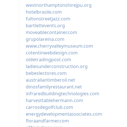
westnorthamptonshirejpu.org
hotelbrasile.com
fultonstreetjazz.com
bartlettevents.org
moveablecontainer.com
grupolareina.com
www.cherryvalleymuseum.com
cotentinwebdesign.com
oldetradingpost.com
ladiesunderconstruction.org
bebeslectores.com
australiantimberoil.net
dinosfamilyrestaurant.net
infraredbuildingtechnologies.com
harvesttablehermann.com
carrosdegolfclub.com
energydevelopmentassociates.com
floraandfarmer.com