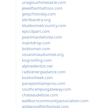
unagisushimetairie.com
jewelflashtattoos.com
getpcfixtoday.com
bbrtbandra.org
bluebonnetcountry.com
epicclipart.com
pearlmanilahotel.com
maintdrop.com
bobtoman.com
sosanimauxtunisie.org
kogroofing.com
alpinedentist.net
radioenergiadance.com
kookotheek.com
panayiotislamprou.com
southcampusgateway.com
chateaudelisse.com
wellborncommunityassociation.com
wildwoodfilmfestival.com