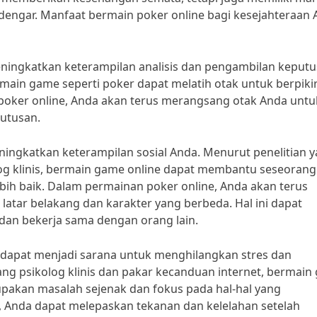
 dengar. Manfaat bermain poker online bagi kesejahteraan
ningkatkan keterampilan analisis dan pengambilan keputu
ermain game seperti poker dapat melatih otak untuk berpiki
n poker online, Anda akan terus merangsang otak Anda untu
putusan.
eningkatkan keterampilan sosial Anda. Menurut penelitian 
olog klinis, bermain game online dapat membantu seseorang
ebih baik. Dalam permainan poker online, Anda akan terus
atar belakang dan karakter yang berbeda. Hal ini dapat
an bekerja sama dengan orang lain.
h dapat menjadi sarana untuk menghilangkan stres dan
ng psikolog klinis dan pakar kecanduan internet, bermain
akan masalah sejenak dan fokus pada hal-hal yang
 Anda dapat melepaskan tekanan dan kelelahan setelah