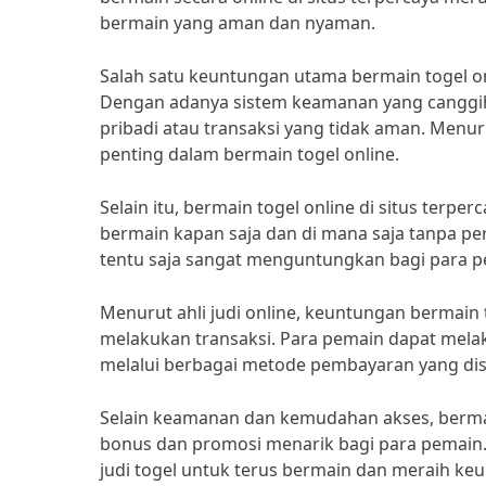
bermain yang aman dan nyaman.
Salah satu keuntungan utama bermain togel on
Dengan adanya sistem keamanan yang canggih,
pribadi atau transaksi yang tidak aman. Menu
penting dalam bermain togel online.
Selain itu, bermain togel online di situs ter
bermain kapan saja dan di mana saja tanpa per
tentu saja sangat menguntungkan bagi para pe
Menurut ahli judi online, keuntungan bermain 
melakukan transaksi. Para pemain dapat mel
melalui berbagai metode pembayaran yang dise
Selain keamanan dan kemudahan akses, bermain
bonus dan promosi menarik bagi para pemain. Ha
judi togel untuk terus bermain dan meraih ke