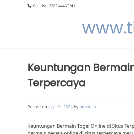
Skip
Call Us: +2782 444 YEAH
to
content
www.t
Keuntungan Bermain T
Terpercaya
Posted on
July 16, 2024
by
admintip
Keuntungan Bermain Togel Online di Situs Terp
bermain secara online di situs terpercaya m