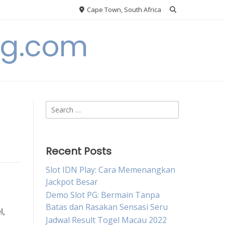
Cape Town, South Africa
ng.com
Search
for:
Recent Posts
Slot IDN Play: Cara Memenangkan
Jackpot Besar
Demo Slot PG: Bermain Tanpa
Batas dan Rasakan Sensasi Seru
l,
Jadwal Result Togel Macau 2022