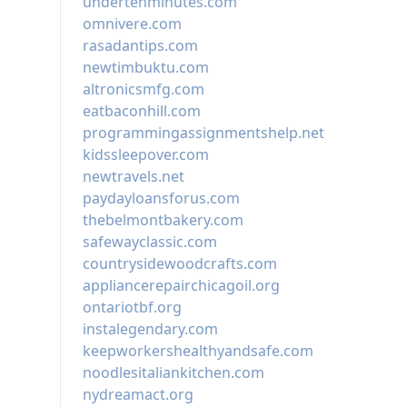
undertenminutes.com
omnivere.com
rasadantips.com
newtimbuktu.com
altronicsmfg.com
eatbaconhill.com
programmingassignmentshelp.net
kidssleepover.com
newtravels.net
paydayloansforus.com
thebelmontbakery.com
safewayclassic.com
countrysidewoodcrafts.com
appliancerepairchicagoil.org
ontariotbf.org
instalegendary.com
keepworkershealthyandsafe.com
noodlesitaliankitchen.com
nydreamact.org