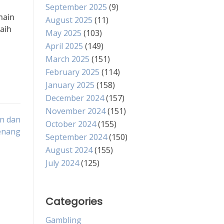
September 2025
(9)
main
August 2025
(11)
aih
May 2025
(103)
April 2025
(149)
March 2025
(151)
February 2025
(114)
January 2025
(158)
December 2024
(157)
November 2024
(151)
n dan
October 2024
(155)
nang
September 2024
(150)
August 2024
(155)
July 2024
(125)
Categories
Gambling