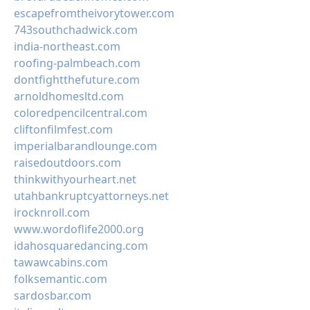
escapefromtheivorytower.com
743southchadwick.com
india-northeast.com
roofing-palmbeach.com
dontfightthefuture.com
arnoldhomesltd.com
coloredpencilcentral.com
cliftonfilmfest.com
imperialbarandlounge.com
raisedoutdoors.com
thinkwithyourheart.net
utahbankruptcyattorneys.net
irocknroll.com
www.wordoflife2000.org
idahosquaredancing.com
tawawcabins.com
folksemantic.com
sardosbar.com