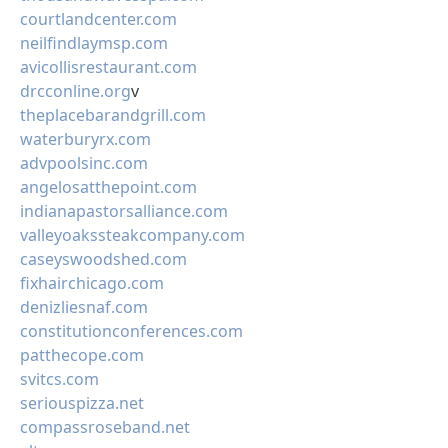
courtlandcenter.com
neilfindlaymsp.com
avicollisrestaurant.com
drcconline.org
v
theplacebarandgrill.com
waterburyrx.com
advpoolsinc.com
angelosatthepoint.com
indianapastorsalliance.com
valleyoakssteakcompany.com
caseyswoodshed.com
fixhairchicago.com
denizliesnaf.com
constitutionconferences.com
patthecope.com
svitcs.com
seriouspizza.net
compassroseband.net