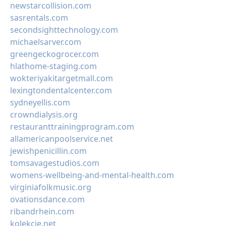
newstarcollision.com
sasrentals.com
secondsighttechnology.com
michaelsarver.com
greengeckogrocer.com
hlathome-staging.com
wokteriyakitargetmall.com
lexingtondentalcenter.com
sydneyellis.com
crowndialysis.org
restauranttrainingprogram.com
allamericanpoolservice.net
jewishpenicillin.com
tomsavagestudios.com
womens-wellbeing-and-mental-health.com
virginiafolkmusic.org
ovationsdance.com
ribandrhein.com
kolekcje.net