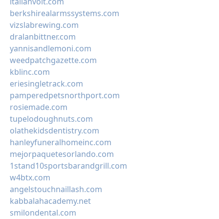
italianvolt.com
berkshirealarmssystems.com
vizslabrewing.com
dralanbittner.com
yannisandlemoni.com
weedpatchgazette.com
kblinc.com
eriesingletrack.com
pamperedpetsnorthport.com
rosiemade.com
tupelodoughnuts.com
olathekidsdentistry.com
hanleyfuneralhomeinc.com
mejorpaquetesorlando.com
1stand10sportsbarandgrill.com
w4btx.com
angelstouchnaillash.com
kabbalahacademy.net
smilondental.com