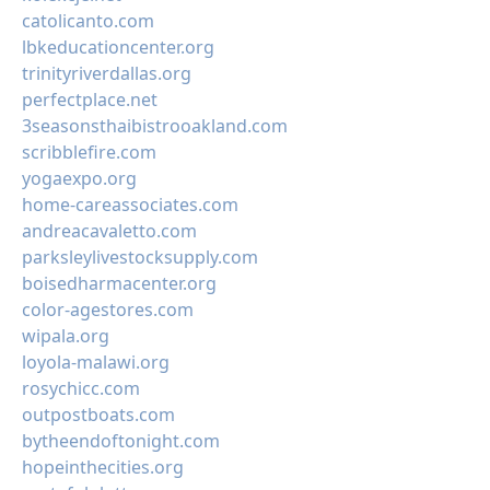
catolicanto.com
lbkeducationcenter.org
trinityriverdallas.org
perfectplace.net
3seasonsthaibistrooakland.com
scribblefire.com
yogaexpo.org
home-careassociates.com
andreacavaletto.com
parksleylivestocksupply.com
boisedharmacenter.org
color-agestores.com
wipala.org
loyola-malawi.org
rosychicc.com
outpostboats.com
bytheendoftonight.com
hopeinthecities.org