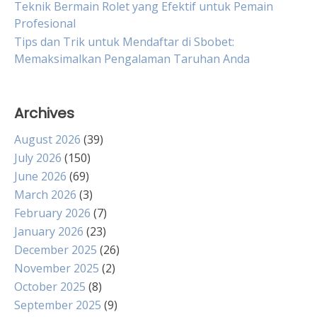
Teknik Bermain Rolet yang Efektif untuk Pemain
Profesional
Tips dan Trik untuk Mendaftar di Sbobet:
Memaksimalkan Pengalaman Taruhan Anda
Archives
August 2026
(39)
July 2026
(150)
June 2026
(69)
March 2026
(3)
February 2026
(7)
January 2026
(23)
December 2025
(26)
November 2025
(2)
October 2025
(8)
September 2025
(9)