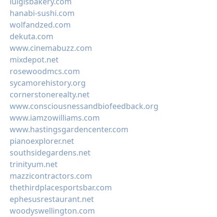
luigisbakery.com
hanabi-sushi.com
wolfandzed.com
dekuta.com
www.cinemabuzz.com
mixdepot.net
rosewoodmcs.com
sycamorehistory.org
cornerstonerealty.net
www.consciousnessandbiofeedback.org
www.iamzowilliams.com
www.hastingsgardencenter.com
pianoexplorer.net
southsidegardens.net
trinityum.net
mazzicontractors.com
thethirdplacesportsbar.com
ephesusrestaurant.net
woodyswellington.com