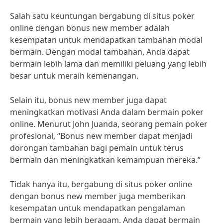
Salah satu keuntungan bergabung di situs poker
online dengan bonus new member adalah
kesempatan untuk mendapatkan tambahan modal
bermain. Dengan modal tambahan, Anda dapat
bermain lebih lama dan memiliki peluang yang lebih
besar untuk meraih kemenangan.
Selain itu, bonus new member juga dapat
meningkatkan motivasi Anda dalam bermain poker
online. Menurut John Juanda, seorang pemain poker
profesional, “Bonus new member dapat menjadi
dorongan tambahan bagi pemain untuk terus
bermain dan meningkatkan kemampuan mereka.”
Tidak hanya itu, bergabung di situs poker online
dengan bonus new member juga memberikan
kesempatan untuk mendapatkan pengalaman
bermain yang lebih beragam. Anda dapat bermain