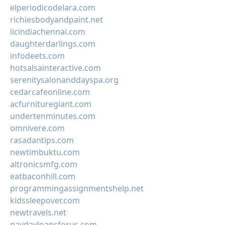
elperiodicodelara.com
richiesbodyandpaint.net
licindiachennai.com
daughterdarlings.com
infodeets.com
hotsalsainteractive.com
serenitysalonanddayspa.org
cedarcafeonline.com
acfurnituregiant.com
undertenminutes.com
omnivere.com
rasadantips.com
newtimbuktu.com
altronicsmfg.com
eatbaconhill.com
programmingassignmentshelp.net
kidssleepover.com
newtravels.net
paydayloansforus.com