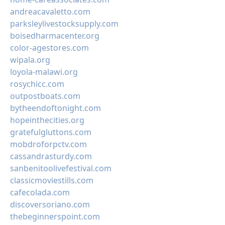
andreacavaletto.com
parksleylivestocksupply.com
boisedharmacenter.org
color-agestores.com
wipala.org
loyola-malawi.org
rosychicc.com
outpostboats.com
bytheendoftonight.com
hopeinthecities.org
gratefulgluttons.com
mobdroforpctv.com
cassandrasturdy.com
sanbenitoolivefestival.com
classicmoviestills.com
cafecolada.com
discoversoriano.com
thebeginnerspoint.com