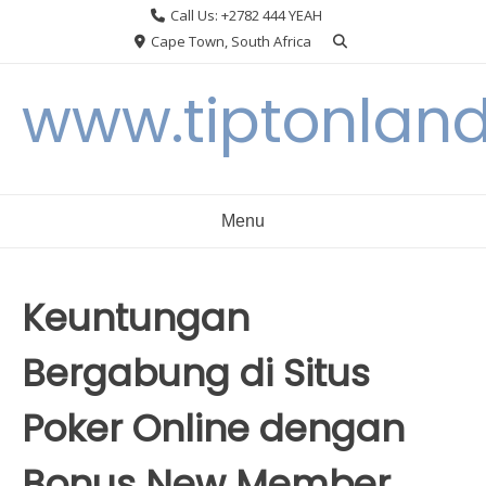
Skip
Call Us: +2782 444 YEAH
to
Cape Town, South Africa
content
www.tiptonlan
Menu
Keuntungan
Bergabung di Situs
Poker Online dengan
Bonus New Member