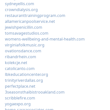
sydneyellis.com
crowndialysis.org
restauranttrainingprogram.com
allamericanpoolservice.net
jewishpenicillin.com
tomsavagestudios.com
womens-wellbeing-and-mental-health.com
virginiafolkmusic.org
ovationsdance.com
ribandrhein.com
kolekcje.net
catolicanto.com
lbkeducationcenter.org
trinityriverdallas.org
perfectplace.net
3seasonsthaibistrooakland.com
scribblefire.com
yogaexpo.org
home-careassociates.com