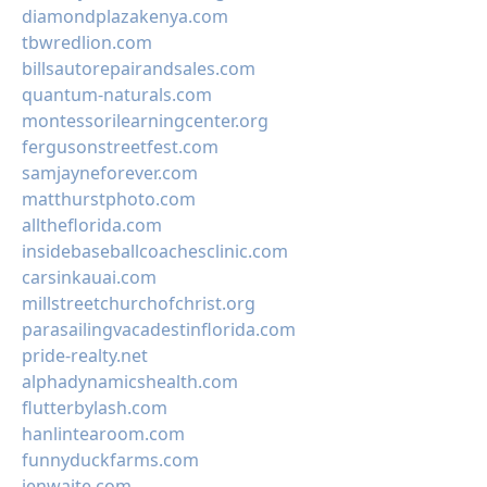
diamondplazakenya.com
tbwredlion.com
billsautorepairandsales.com
quantum-naturals.com
montessorilearningcenter.org
fergusonstreetfest.com
samjayneforever.com
matthurstphoto.com
alltheflorida.com
insidebaseballcoachesclinic.com
carsinkauai.com
millstreetchurchofchrist.org
parasailingvacadestinflorida.com
pride-realty.net
alphadynamicshealth.com
flutterbylash.com
hanlintearoom.com
funnyduckfarms.com
jenwaite.com