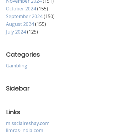
November 2024
(151)
October 2024
(155)
September 2024
(150)
August 2024
(155)
July 2024
(125)
Categories
Gambling
Sidebar
Links
missclaireshay.com
limras-india.com