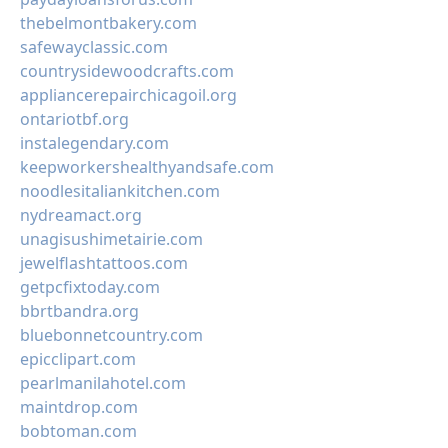
thebelmontbakery.com
safewayclassic.com
countrysidewoodcrafts.com
appliancerepairchicagoil.org
ontariotbf.org
instalegendary.com
keepworkershealthyandsafe.com
noodlesitaliankitchen.com
nydreamact.org
unagisushimetairie.com
jewelflashtattoos.com
getpcfixtoday.com
bbrtbandra.org
bluebonnetcountry.com
epicclipart.com
pearlmanilahotel.com
maintdrop.com
bobtoman.com