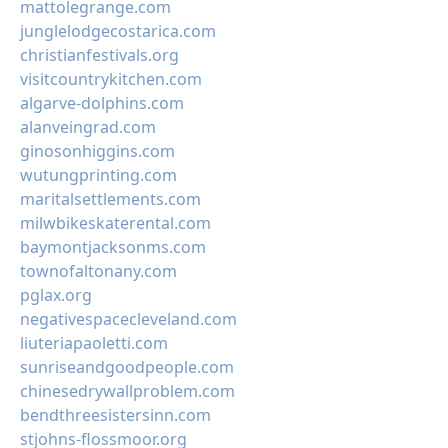
mattolegrange.com
junglelodgecostarica.com
christianfestivals.org
visitcountrykitchen.com
algarve-dolphins.com
alanveingrad.com
ginosonhiggins.com
wutungprinting.com
maritalsettlements.com
milwbikeskaterental.com
baymontjacksonms.com
townofaltonany.com
pglax.org
negativespacecleveland.com
liuteriapaoletti.com
sunriseandgoodpeople.com
chinesedrywallproblem.com
bendthreesistersinn.com
stjohns-flossmoor.org