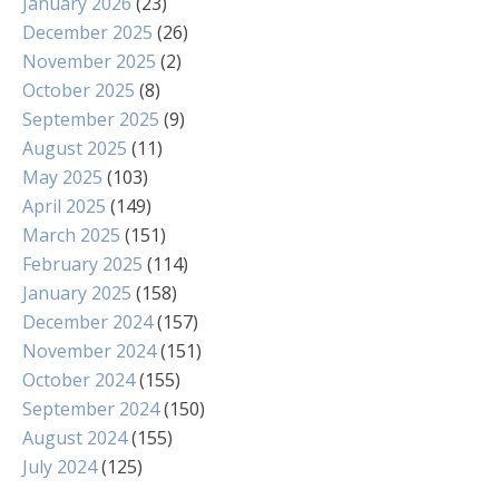
January 2026
(23)
December 2025
(26)
November 2025
(2)
October 2025
(8)
September 2025
(9)
August 2025
(11)
May 2025
(103)
April 2025
(149)
March 2025
(151)
February 2025
(114)
January 2025
(158)
December 2024
(157)
November 2024
(151)
October 2024
(155)
September 2024
(150)
August 2024
(155)
July 2024
(125)