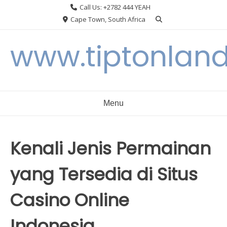
Skip
Call Us: +2782 444 YEAH
to
Cape Town, South Africa
content
www.tiptonlan
Menu
Kenali Jenis Permainan
yang Tersedia di Situs
Casino Online
Indonesia