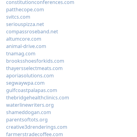
constitutionconferences.com
patthecope.com
svitcs.com
seriouspizza.net
compassroseband.net
altumcore.com
animal-drive.com
tnamag.com
brooksshoesforkids.com
thayersselectmeats.com
aporiasolutions.com
segwaywpa.com
gulfcoastpalapas.com
thebridgehealthclinics.com
waterlinewriters.org
shameddogan.com
parentsoftots.org
creative3drenderings.com
farmerstradecoffee.com