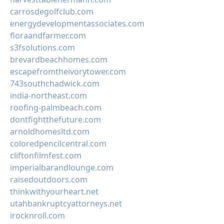
carrosdegolfclub.com
energydevelopmentassociates.com
floraandfarmer.com
s3fsolutions.com
brevardbeachhomes.com
escapefromtheivorytower.com
743southchadwick.com
india-northeast.com
roofing-palmbeach.com
dontfightthefuture.com
arnoldhomesltd.com
coloredpencilcentral.com
cliftonfilmfest.com
imperialbarandlounge.com
raisedoutdoors.com
thinkwithyourheart.net
utahbankruptcyattorneys.net
irocknroll.com