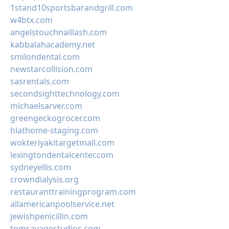
1stand10sportsbarandgrill.com
w4btx.com
angelstouchnaillash.com
kabbalahacademy.net
smilondental.com
newstarcollision.com
sasrentals.com
secondsighttechnology.com
michaelsarver.com
greengeckogrocer.com
hlathome-staging.com
wokteriyakitargetmall.com
lexingtondentalcenter.com
sydneyellis.com
crowndialysis.org
restauranttrainingprogram.com
allamericanpoolservice.net
jewishpenicillin.com
tomsavagestudios.com