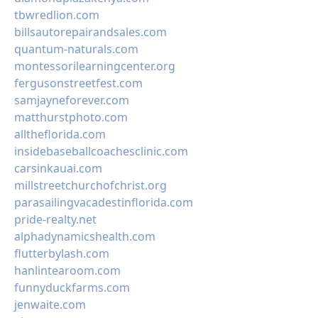
tbwredlion.com
billsautorepairandsales.com
quantum-naturals.com
montessorilearningcenter.org
fergusonstreetfest.com
samjayneforever.com
matthurstphoto.com
alltheflorida.com
insidebaseballcoachesclinic.com
carsinkauai.com
millstreetchurchofchrist.org
parasailingvacadestinflorida.com
pride-realty.net
alphadynamicshealth.com
flutterbylash.com
hanlintearoom.com
funnyduckfarms.com
jenwaite.com