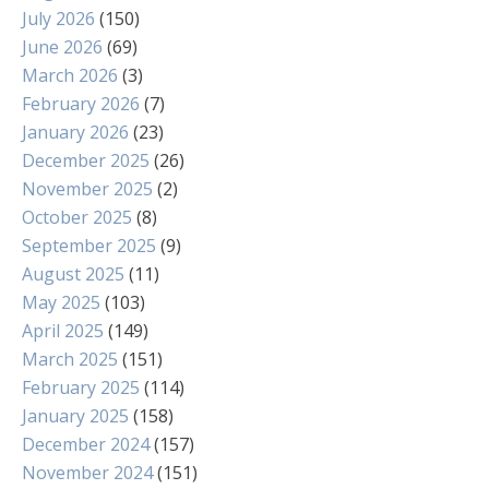
July 2026
(150)
June 2026
(69)
March 2026
(3)
February 2026
(7)
January 2026
(23)
December 2025
(26)
November 2025
(2)
October 2025
(8)
September 2025
(9)
August 2025
(11)
May 2025
(103)
April 2025
(149)
March 2025
(151)
February 2025
(114)
January 2025
(158)
December 2024
(157)
November 2024
(151)