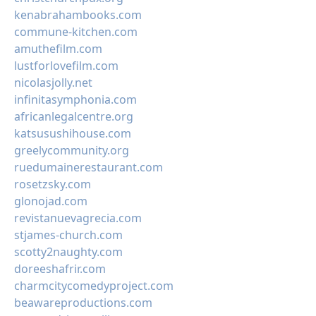
kenabrahambooks.com
commune-kitchen.com
amuthefilm.com
lustforlovefilm.com
nicolasjolly.net
infinitasymphonia.com
africanlegalcentre.org
katsusushihouse.com
greelycommunity.org
ruedumainerestaurant.com
rosetzsky.com
glonojad.com
revistanuevagrecia.com
stjames-church.com
scotty2naughty.com
doreeshafrir.com
charmcitycomedyproject.com
beawareproductions.com