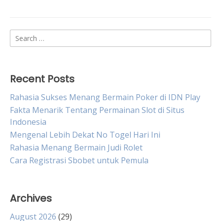
Search
for:
Recent Posts
Rahasia Sukses Menang Bermain Poker di IDN Play
Fakta Menarik Tentang Permainan Slot di Situs
Indonesia
Mengenal Lebih Dekat No Togel Hari Ini
Rahasia Menang Bermain Judi Rolet
Cara Registrasi Sbobet untuk Pemula
Archives
August 2026
(29)