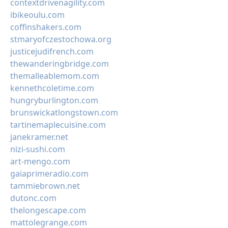
contextdrivenagility.com
ibikeoulu.com
coffinshakers.com
stmaryofczestochowa.org
justicejudifrench.com
thewanderingbridge.com
themalleablemom.com
kennethcoletime.com
hungryburlington.com
brunswickatlongstown.com
tartinemaplecuisine.com
janekramer.net
nizi-sushi.com
art-mengo.com
gaiaprimeradio.com
tammiebrown.net
dutonc.com
thelongescape.com
mattolegrange.com