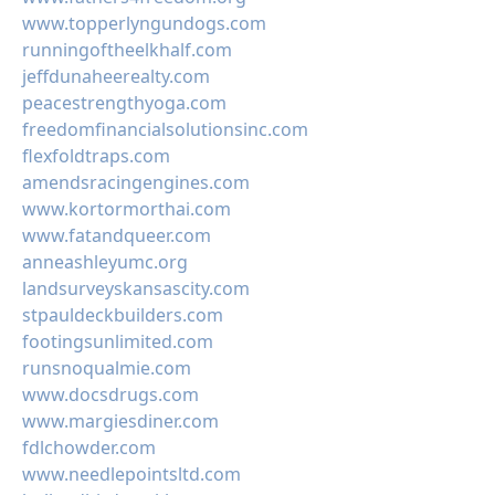
www.topperlyngundogs.com
runningoftheelkhalf.com
jeffdunaheerealty.com
peacestrengthyoga.com
freedomfinancialsolutionsinc.com
flexfoldtraps.com
amendsracingengines.com
www.kortormorthai.com
www.fatandqueer.com
anneashleyumc.org
landsurveyskansascity.com
stpauldeckbuilders.com
footingsunlimited.com
runsnoqualmie.com
www.docsdrugs.com
www.margiesdiner.com
fdlchowder.com
www.needlepointsltd.com