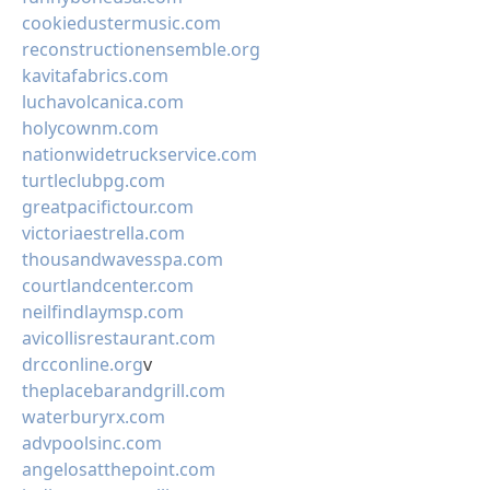
cookiedustermusic.com
reconstructionensemble.org
kavitafabrics.com
luchavolcanica.com
holycownm.com
nationwidetruckservice.com
turtleclubpg.com
greatpacifictour.com
victoriaestrella.com
thousandwavesspa.com
courtlandcenter.com
neilfindlaymsp.com
avicollisrestaurant.com
drcconline.org
v
theplacebarandgrill.com
waterburyrx.com
advpoolsinc.com
angelosatthepoint.com