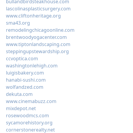
bullandbirdsteakhouse.com
lascolinasplasticsurgery.com
www.cliftonheritage.org
sma43.org
remodelingchicagoonline.com
brentwoodyogacenter.com
www.tiptonlandscaping.com
steppingupstewardship.org
ccvoptica.com
washingtonlehigh.com
luigisbakery.com
hanabi-sushi.com
wolfandzed.com
dekuta.com
www.cinemabuzz.com
mixdepot.net
rosewoodmcs.com
sycamorehistory.org
cornerstonerealty.net