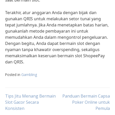
saat bermain slot.
Terakhir, atur anggaran Anda dengan bijak dan
gunakan QRIS untuk melakukan setor tunai yang
tepat jumlahnya. Jika Anda menetapkan batas harian,
gunakanlah metode pembayaran ini untuk
memudahkan Anda dalam mengontrol pengeluaran.
Dengan begitu, Anda dapat bermain slot dengan
nyaman tanpa khawatir overspending, sekaligus
memaksimalkan keseruan bermain slot ShopeePay
dan QRIS.
Posted in
Gambling
Post
Tips Jitu Menang Bermain
Panduan Bermain Capsa
Slot Gacor Secara
Poker Online untuk
Konsisten
Pemula
navigation