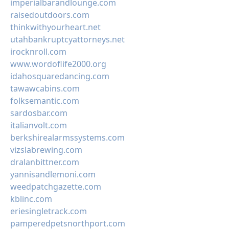
imperialbarandlounge.com
raisedoutdoors.com
thinkwithyourheart.net
utahbankruptcyattorneys.net
irocknroll.com
www.wordoflife2000.org
idahosquaredancing.com
tawawcabins.com
folksemantic.com
sardosbar.com
italianvolt.com
berkshirealarmssystems.com
vizslabrewing.com
dralanbittner.com
yannisandlemoni.com
weedpatchgazette.com
kblinc.com
eriesingletrack.com
pamperedpetsnorthport.com