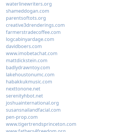
waterlinewriters.org
shameddogan.com
parentsoftots.org
creative3drenderings.com
farmerstradecoffee.com
logcabinyardage.com
davidboers.com
www.imobetachat.com
mattdickstein.com
badlydrawntoy.com
lakehoustonumc.com
habakkukmusic.com
nexttonone.net
serenityhbot.net
joshuainternational.org
susansnailandfacial.com
pen-prop.com
www.tigertrendsprinceton.com
www.fathers4freedom.org