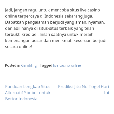
Jadi, jangan ragu untuk mencoba situs live casino
online terpercaya di Indonesia sekarang juga.
Dapatkan pengalaman berjudi yang aman, nyaman,
dan adil hanya di situs-situs terbaik yang telah
terbukti kredibel. Inilah saatnya untuk meraih
kemenangan besar dan menikmati keseruan berjudi
secara online!
Posted in
Gambling
Tagged
live casino online
Post
Panduan Lengkap Situs
Prediksi Jitu No Togel Hari
Alternatif Sbobet untuk
Ini
Bettor Indonesia
navigation