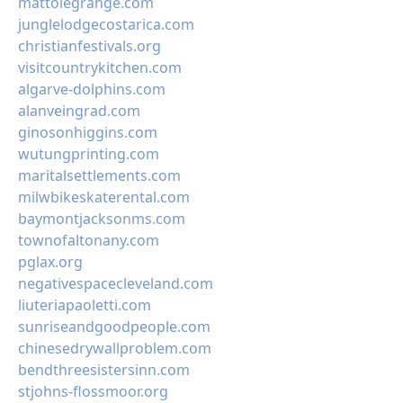
mattolegrange.com
junglelodgecostarica.com
christianfestivals.org
visitcountrykitchen.com
algarve-dolphins.com
alanveingrad.com
ginosonhiggins.com
wutungprinting.com
maritalsettlements.com
milwbikeskaterental.com
baymontjacksonms.com
townofaltonany.com
pglax.org
negativespacecleveland.com
liuteriapaoletti.com
sunriseandgoodpeople.com
chinesedrywallproblem.com
bendthreesistersinn.com
stjohns-flossmoor.org