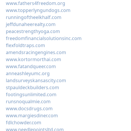
www.fathers4freedom.org
www.topperlyngundogs.com
runningoftheelkhalf.com
jeffdunaheerealty.com
peacestrengthyoga.com
freedomfinancialsolutionsinc.com
flexfoldtraps.com
amendsracingengines.com
www.kortormorthai.com
www.fatandqueer.com
anneashleyumc.org
landsurveyskansascity.com
stpauldeckbuilders.com
footingsunlimited.com
runsnoqualmie.com
www.docsdrugs.com
www.margiesdiner.com
fdlchowder.com
www.needlepointsltd.com