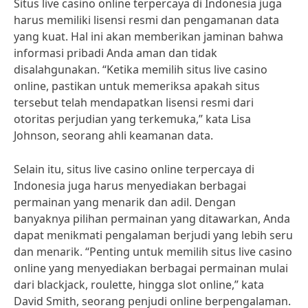
Situs live casino online terpercaya di Indonesia juga
harus memiliki lisensi resmi dan pengamanan data
yang kuat. Hal ini akan memberikan jaminan bahwa
informasi pribadi Anda aman dan tidak
disalahgunakan. “Ketika memilih situs live casino
online, pastikan untuk memeriksa apakah situs
tersebut telah mendapatkan lisensi resmi dari
otoritas perjudian yang terkemuka,” kata Lisa
Johnson, seorang ahli keamanan data.
Selain itu, situs live casino online terpercaya di
Indonesia juga harus menyediakan berbagai
permainan yang menarik dan adil. Dengan
banyaknya pilihan permainan yang ditawarkan, Anda
dapat menikmati pengalaman berjudi yang lebih seru
dan menarik. “Penting untuk memilih situs live casino
online yang menyediakan berbagai permainan mulai
dari blackjack, roulette, hingga slot online,” kata
David Smith, seorang penjudi online berpengalaman.