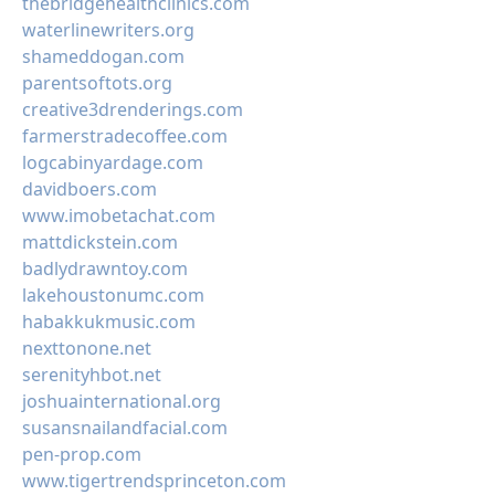
thebridgehealthclinics.com
waterlinewriters.org
shameddogan.com
parentsoftots.org
creative3drenderings.com
farmerstradecoffee.com
logcabinyardage.com
davidboers.com
www.imobetachat.com
mattdickstein.com
badlydrawntoy.com
lakehoustonumc.com
habakkukmusic.com
nexttonone.net
serenityhbot.net
joshuainternational.org
susansnailandfacial.com
pen-prop.com
www.tigertrendsprinceton.com