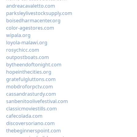
andreacavaletto.com
parksleylivestocksupply.com
boisedharmacenter.org
color-agestores.com
wipala.org
loyola-malawi.org
rosychicc.com
outpostboats.com
bytheendoftonight.com
hopeinthecities.org
gratefulgluttons.com
mobdroforpctv.com
cassandrasturdy.com
sanbenitoolivefestival.com
classicmoviestills.com
cafecolada.com
discoversoriano.com
thebeginnerspoint.com