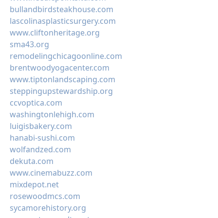
bullandbirdsteakhouse.com
lascolinasplasticsurgery.com
www.cliftonheritage.org
sma43.org
remodelingchicagoonline.com
brentwoodyogacenter.com
www.tiptonlandscaping.com
steppingupstewardship.org
ccvoptica.com
washingtonlehigh.com
luigisbakery.com
hanabi-sushi.com
wolfandzed.com
dekuta.com
www.cinemabuzz.com
mixdepot.net
rosewoodmcs.com
sycamorehistory.org