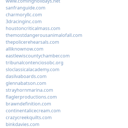
www.comingholidays.net
sanfranguide.com
charmoryllc.com
3dracinginc.com
houstoncriticalmass.com
themostdangerousanimalofall.com
thepolicerehearsals.com
alliknownow.com
eastlewiscountychamber.com
tribunalcontenciosobc.org
sloclassicalacademy.com
dasilvaboards.com
glennabatson.com
strayhornmarina.com
flaglerproductions.com
brawndefinition.com
continentalicecream.com
crazycreekquilts.com
binkdavies.com