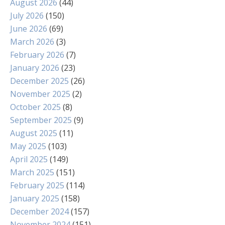
August 2026
(44)
July 2026
(150)
June 2026
(69)
March 2026
(3)
February 2026
(7)
January 2026
(23)
December 2025
(26)
November 2025
(2)
October 2025
(8)
September 2025
(9)
August 2025
(11)
May 2025
(103)
April 2025
(149)
March 2025
(151)
February 2025
(114)
January 2025
(158)
December 2024
(157)
November 2024
(151)