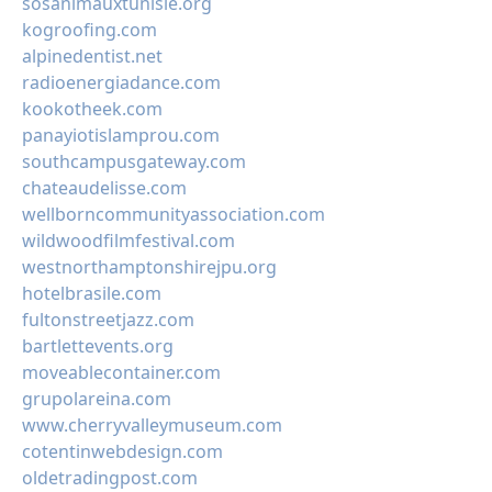
sosanimauxtunisie.org
kogroofing.com
alpinedentist.net
radioenergiadance.com
kookotheek.com
panayiotislamprou.com
southcampusgateway.com
chateaudelisse.com
wellborncommunityassociation.com
wildwoodfilmfestival.com
westnorthamptonshirejpu.org
hotelbrasile.com
fultonstreetjazz.com
bartlettevents.org
moveablecontainer.com
grupolareina.com
www.cherryvalleymuseum.com
cotentinwebdesign.com
oldetradingpost.com