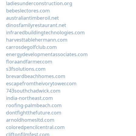
ladiesunderconstruction.org
bebeslectores.com
australiantimberoil.net
dinosfamilyrestaurant.net
infraredbuildingtechnologies.com
harvesttablehermann.com
carrosdegolfclub.com
energydevelopmentassociates.com
floraandfarmer.com
s3fsolutions.com
brevardbeachhomes.com
escapefromtheivorytower.com
743southchadwick.com
india-northeast.com
roofing-palmbeach.com
dontfightthefuture.com
arnoldhomesltd.com
coloredpencilcentral.com
cliftonfilmfest.com