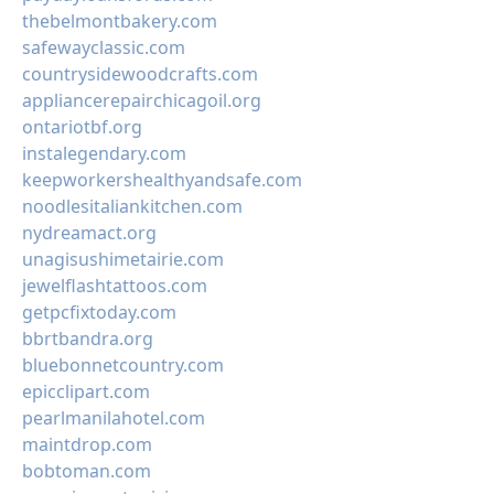
thebelmontbakery.com
safewayclassic.com
countrysidewoodcrafts.com
appliancerepairchicagoil.org
ontariotbf.org
instalegendary.com
keepworkershealthyandsafe.com
noodlesitaliankitchen.com
nydreamact.org
unagisushimetairie.com
jewelflashtattoos.com
getpcfixtoday.com
bbrtbandra.org
bluebonnetcountry.com
epicclipart.com
pearlmanilahotel.com
maintdrop.com
bobtoman.com