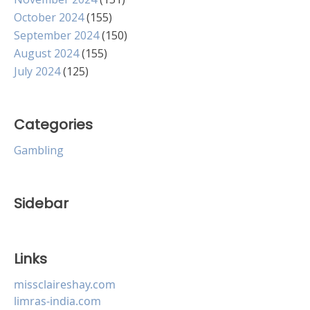
October 2024
(155)
September 2024
(150)
August 2024
(155)
July 2024
(125)
Categories
Gambling
Sidebar
Links
missclaireshay.com
limras-india.com