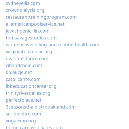
sydneyellis.com
crowndialysis.org
restauranttrainingprogram.com
allamericanpoolservice.net
jewishpenicillin.com
tomsavagestudios.com
womens-wellbeing-and-mental-health.com
virginiafolkmusic.org
ovationsdance.com
ribandrhein.com
kolekcje.net
catolicanto.com
lbkeducationcenter.org
trinityriverdallas.org
perfectplace.net
3seasonsthaibistrooakland.com
scribblefire.com
yogaexpo.org
home-careassociates.com