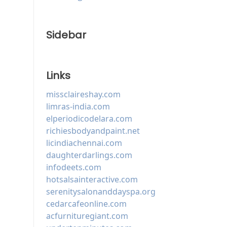
Sidebar
Links
missclaireshay.com
limras-india.com
elperiodicodelara.com
richiesbodyandpaint.net
licindiachennai.com
daughterdarlings.com
infodeets.com
hotsalsainteractive.com
serenitysalonanddayspa.org
cedarcafeonline.com
acfurnituregiant.com