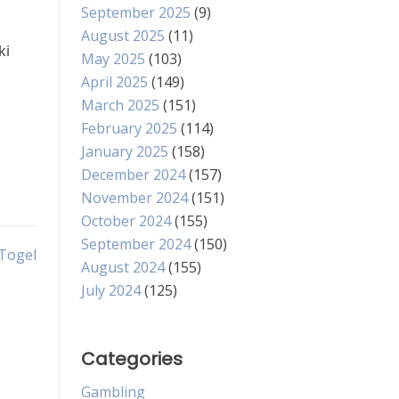
September 2025
(9)
August 2025
(11)
ki
May 2025
(103)
April 2025
(149)
March 2025
(151)
February 2025
(114)
January 2025
(158)
December 2024
(157)
November 2024
(151)
October 2024
(155)
September 2024
(150)
Togel
August 2024
(155)
July 2024
(125)
Categories
Gambling