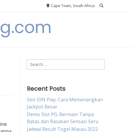
Cape Town, South Africa
ng.com
Search
for:
Recent Posts
Slot IDN Play: Cara Memenangkan
Jackpot Besar
Demo Slot PG: Bermain Tanpa
Batas dan Rasakan Sensasi Seru
line
Jadwal Result Togel Macau 2022
tanpa