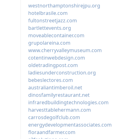
westnorthamptonshirejpu.org
hotelbrasile.com
fultonstreetjazz.com
bartlettevents.org
moveablecontainer.com
grupolareina.com
www.cherryvalleymuseum.com
cotentinwebdesign.com
oldetradingpost.com
ladiesunderconstruction.org
bebeslectores.com
australiantimberoil.net
dinosfamilyrestaurant.net
infraredbuildingtechnologies.com
harvesttablehermann.com
carrosdegolfclub.com
energydevelopmentassociates.com
floraandfarmer.com