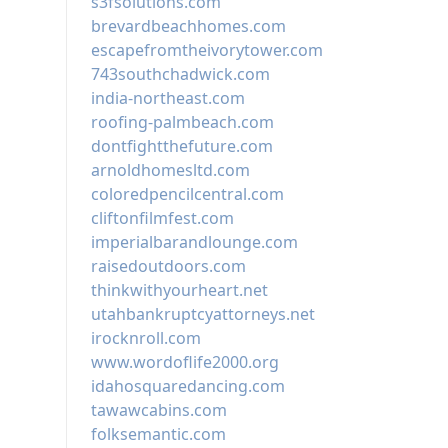
s3fsolutions.com
brevardbeachhomes.com
escapefromtheivorytower.com
743southchadwick.com
india-northeast.com
roofing-palmbeach.com
dontfightthefuture.com
arnoldhomesltd.com
coloredpencilcentral.com
cliftonfilmfest.com
imperialbarandlounge.com
raisedoutdoors.com
thinkwithyourheart.net
utahbankruptcyattorneys.net
irocknroll.com
www.wordoflife2000.org
idahosquaredancing.com
tawawcabins.com
folksemantic.com