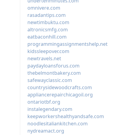
undertenminutes.com
omnivere.com
rasadantips.com
newtimbuktu.com
altronicsmfg.com
eatbaconhill.com
programmingassignmentshelp.net
kidssleepover.com
newtravels.net
paydayloansforus.com
thebelmontbakery.com
safewayclassic.com
countrysidewoodcrafts.com
appliancerepairchicagoil.org
ontariotbf.org
instalegendary.com
keepworkershealthyandsafe.com
noodlesitaliankitchen.com
nydreamact.org