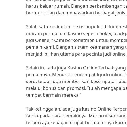
harus keluar rumah. Dengan perkembangan tek
bermunculan dan menawarkan berbagai jenis 
Salah satu kasino online terpopuler di Indone
macam permainan kasino seperti poker, blackja
Judi Online, “Kami berkomitmen untuk memberi
pemain kami. Dengan sistem keamanan yang t
menjadi pilihan utama para pecinta judi online 
Selain itu, ada juga Kasino Online Terbaik y
pemainnya. Menurut seorang ahli judi online,
seru, tetapi juga memberikan kesempatan b
melalui bonus dan promosi. Itulah mengapa ban
tempat bermain mereka.”
Tak ketinggalan, ada juga Kasino Online Terp
fair kepada para pemainnya. Menurut seorang p
terpercaya sebagai tempat bermain saya kare