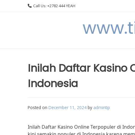
Skip
Call Us: +2782 444 YEAH
to
content
www.t
Inilah Daftar Kasino 
Indonesia
Posted on
December 11, 2024
by
admintip
Inilah Daftar Kasino Online Terpopuler di Indon
kini semakin populer di Indonesia karena me