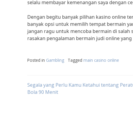
selalu membayar kemenangan saya dengan cep
Dengan begitu banyak pilihan kasino online ter
banyak opsi untuk memilih tempat bermain yan
jangan ragu untuk mencoba bermain di salah sa
rasakan pengalaman bermain judi online yan
Posted in
Gambling
Tagged
main casino online
Post
Segala yang Perlu Kamu Ketahui tentang Perat
Bola 90 Menit
navigation