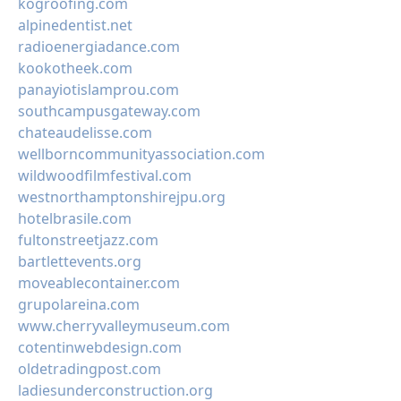
kogroofing.com
alpinedentist.net
radioenergiadance.com
kookotheek.com
panayiotislamprou.com
southcampusgateway.com
chateaudelisse.com
wellborncommunityassociation.com
wildwoodfilmfestival.com
westnorthamptonshirejpu.org
hotelbrasile.com
fultonstreetjazz.com
bartlettevents.org
moveablecontainer.com
grupolareina.com
www.cherryvalleymuseum.com
cotentinwebdesign.com
oldetradingpost.com
ladiesunderconstruction.org