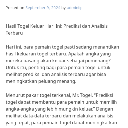
Posted on
September 9, 2024
by
admintip
Hasil Togel Keluar Hari Ini: Prediksi dan Analisis
Terbaru
Hari ini, para pemain togel pasti sedang menantikan
hasil keluaran togel terbaru. Apakah angka yang
mereka pasang akan keluar sebagai pemenang?
Untuk itu, penting bagi para pemain togel untuk
melihat prediksi dan analisis terbaru agar bisa
meningkatkan peluang menang.
Menurut pakar togel terkenal, Mr. Togel, “Prediksi
togel dapat membantu para pemain untuk memilih
angka-angka yang lebih mungkin keluar.” Dengan
melihat data-data terbaru dan melakukan analisis
yang tepat, para pemain togel dapat meningkatkan