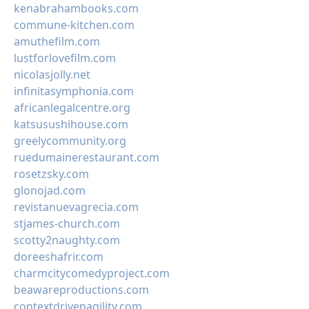
kenabrahambooks.com
commune-kitchen.com
amuthefilm.com
lustforlovefilm.com
nicolasjolly.net
infinitasymphonia.com
africanlegalcentre.org
katsusushihouse.com
greelycommunity.org
ruedumainerestaurant.com
rosetzsky.com
glonojad.com
revistanuevagrecia.com
stjames-church.com
scotty2naughty.com
doreeshafrir.com
charmcitycomedyproject.com
beawareproductions.com
contextdrivenagility.com