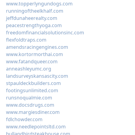
www.topperlyngundogs.com
runningoftheelkhalf.com
jeffdunaheerealty.com
peacestrengthyoga.com
freedomfinancialsolutionsinc.com
flexfoldtraps.com
amendsracingengines.com
www.kortormorthai.com
www.fatandqueer.com
anneashleyumc.org
landsurveyskansascity.com
stpauldeckbuilders.com
footingsunlimited.com
runsnoqualmie.com
www.docsdrugs.com
www.margiesdiner.com
fdlchowder.com
www.needlepointsltd.com
bullandbirdsteakhouse.com