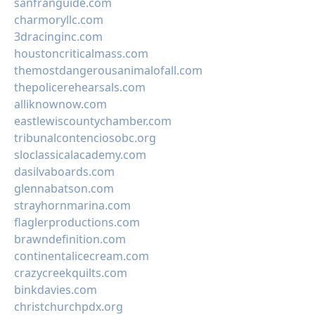
sanfranguide.com
charmoryllc.com
3dracinginc.com
houstoncriticalmass.com
themostdangerousanimalofall.com
thepolicerehearsals.com
alliknownow.com
eastlewiscountychamber.com
tribunalcontenciosobc.org
sloclassicalacademy.com
dasilvaboards.com
glennabatson.com
strayhornmarina.com
flaglerproductions.com
brawndefinition.com
continentalicecream.com
crazycreekquilts.com
binkdavies.com
christchurchpdx.org