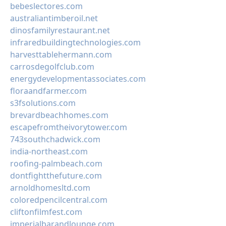
bebeslectores.com
australiantimberoil.net
dinosfamilyrestaurant.net
infraredbuildingtechnologies.com
harvesttablehermann.com
carrosdegolfclub.com
energydevelopmentassociates.com
floraandfarmer.com
s3fsolutions.com
brevardbeachhomes.com
escapefromtheivorytower.com
743southchadwick.com
india-northeast.com
roofing-palmbeach.com
dontfightthefuture.com
arnoldhomesltd.com
coloredpencilcentral.com
cliftonfilmfest.com
imperialbarandlounge.com