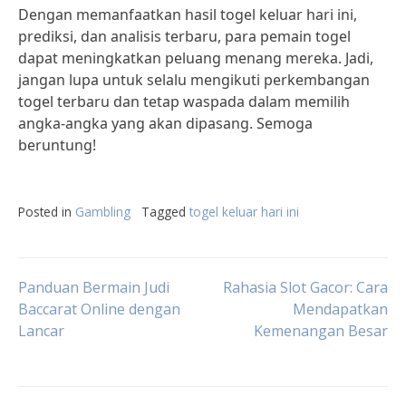
Dengan memanfaatkan hasil togel keluar hari ini,
prediksi, dan analisis terbaru, para pemain togel
dapat meningkatkan peluang menang mereka. Jadi,
jangan lupa untuk selalu mengikuti perkembangan
togel terbaru dan tetap waspada dalam memilih
angka-angka yang akan dipasang. Semoga
beruntung!
Posted in
Gambling
Tagged
togel keluar hari ini
Post
Panduan Bermain Judi
Rahasia Slot Gacor: Cara
Baccarat Online dengan
Mendapatkan
Lancar
Kemenangan Besar
navigation