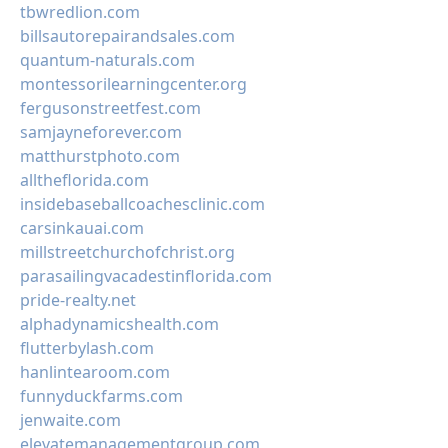
tbwredlion.com
billsautorepairandsales.com
quantum-naturals.com
montessorilearningcenter.org
fergusonstreetfest.com
samjayneforever.com
matthurstphoto.com
alltheflorida.com
insidebaseballcoachesclinic.com
carsinkauai.com
millstreetchurchofchrist.org
parasailingvacadestinflorida.com
pride-realty.net
alphadynamicshealth.com
flutterbylash.com
hanlintearoom.com
funnyduckfarms.com
jenwaite.com
elevatemanagementgroup.com