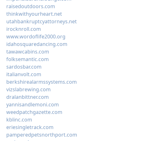
raisedoutdoors.com
thinkwithyourheart.net
utahbankruptcyattorneys.net
irocknroll.com
www.wordoflife2000.org
idahosquaredancing.com
tawawcabins.com
folksemantic.com
sardosbar.com
italianvolt.com
berkshirealarmssystems.com
vizslabrewing.com
dralanbittner.com
yannisandlemoni.com
weedpatchgazette.com
kblinc.com
eriesingletrack.com
pamperedpetsnorthport.com