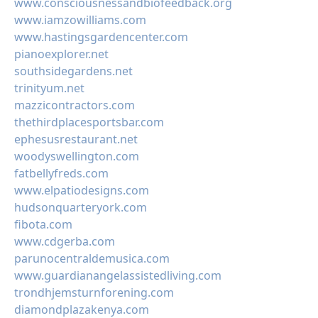
www.consciousnessandbiofeedback.org
www.iamzowilliams.com
www.hastingsgardencenter.com
pianoexplorer.net
southsidegardens.net
trinityum.net
mazzicontractors.com
thethirdplacesportsbar.com
ephesusrestaurant.net
woodyswellington.com
fatbellyfreds.com
www.elpatiodesigns.com
hudsonquarteryork.com
fibota.com
www.cdgerba.com
parunocentraldemusica.com
www.guardianangelassistedliving.com
trondhjemsturnforening.com
diamondplazakenya.com