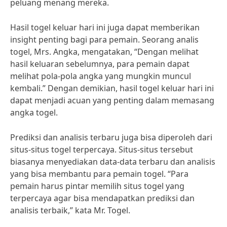
peluang menang mereka.
Hasil togel keluar hari ini juga dapat memberikan
insight penting bagi para pemain. Seorang analis
togel, Mrs. Angka, mengatakan, “Dengan melihat
hasil keluaran sebelumnya, para pemain dapat
melihat pola-pola angka yang mungkin muncul
kembali.” Dengan demikian, hasil togel keluar hari ini
dapat menjadi acuan yang penting dalam memasang
angka togel.
Prediksi dan analisis terbaru juga bisa diperoleh dari
situs-situs togel terpercaya. Situs-situs tersebut
biasanya menyediakan data-data terbaru dan analisis
yang bisa membantu para pemain togel. “Para
pemain harus pintar memilih situs togel yang
terpercaya agar bisa mendapatkan prediksi dan
analisis terbaik,” kata Mr. Togel.