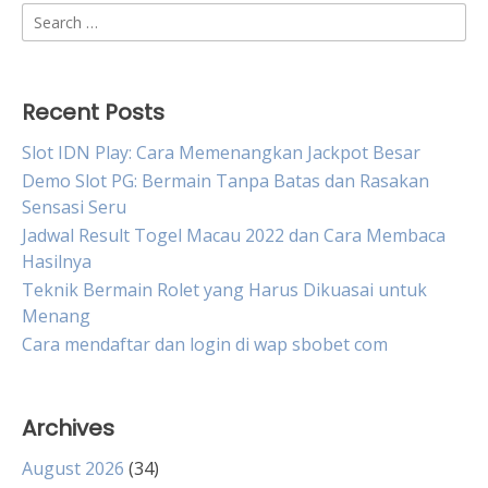
Search
for:
Recent Posts
Slot IDN Play: Cara Memenangkan Jackpot Besar
Demo Slot PG: Bermain Tanpa Batas dan Rasakan
Sensasi Seru
Jadwal Result Togel Macau 2022 dan Cara Membaca
Hasilnya
Teknik Bermain Rolet yang Harus Dikuasai untuk
Menang
Cara mendaftar dan login di wap sbobet com
Archives
August 2026
(34)